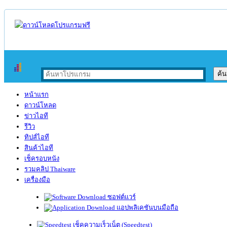
หน้าแรก
ดาวน์โหลด
ข่าวไอที
รีวิว
ทิปส์ไอที
สินค้าไอที
เช็ครอบหนัง
รวมคลิป Thaiware
เครื่องมือ
ซอฟต์แวร์
แอปพลิเคชันบนมือถือ
เช็คความเร็วเน็ต (Speedtest)