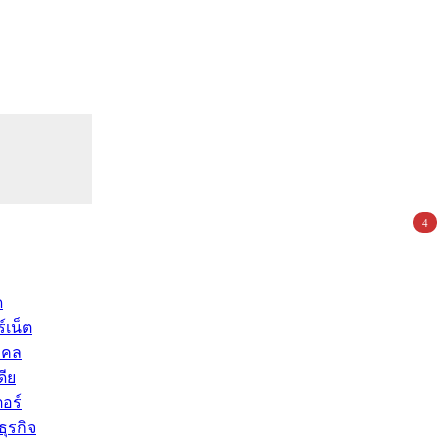
4
ด
์เน็ต
คคล
ดีย
อร์
ุรกิจ