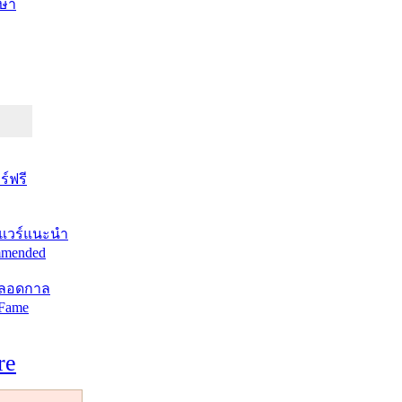
ษา
์ฟรี
แวร์แนะนำ
mended
ตลอดกาล
 Fame
re