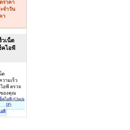
คา
็วเน็ต
ช็คไอพี
น็ต
บความเร็ว
คไอพี ตรวจ
ีของคุณ
ไอพี