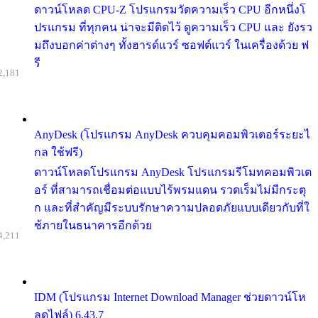
ดาวน์โหลด CPU-Z โปรแกรมวัดความเร็ว CPU อีกหนึ่งโ
ปรแกรม ที่ทุกคน น่าจะมีติดไว้ ดูความเร็ว CPU และ ยังรว
มถึงบอกค่าต่างๆ ทั้งฮารด์แวร์ ซอฟต์แวร์ ในเครื่องด้วย ฟ
รี
2,181
AnyDesk (โปรแกรม AnyDesk ควบคุมคอมพิวเตอร์ระยะไ
กล ใช้ฟรี)
ดาวน์โหลดโปรแกรม AnyDesk โปรแกรมรีโมทคอมพิวเต
อร์ ที่สามารถเชื่อมต่อแบบไร้พรมแดน รวดเร็มไม่มีกระตุ
ก และที่สำคัญมีระบบรักษาความปลอดภัยแบบเดียวกับที่ใ
ช้ภายในธนาคารอีกด้วย
4,211
IDM (โปรแกรม Internet Download Manager ช่วยดาวน์โห
ลดไฟล์) 6.43.7