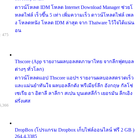
ดาวน์โหลด IDM โหลด Internet Download Manager ช่วยโ
หลดไฟล์ เร็วขึ้น 5 เท่า เพิ่มความเร็ว ดาวน์โหลดไฟล์ เพล
ง โหลดหนัง โหลด IDM ล่าสุด จาก Thaiware ไว้ใจได้แน่น
อน
: 475
Thscore (App รายงานผลบอลสดภาษาไทย จากลีกฟุตบอล
ต่างๆ ทั่วโลก)
ดาวน์โหลดแอป Thscore แอปฯ รายงานผลบอลสดรวดเร็ว
และแม่นยำทันใจ ผลบอลลีกดัง พรีเมียร์ลีก อังกฤษ กัลโช่
เซเรีย อา อิตาลี ลาลีกา สเปน บุนเดสลีก้า เยอรมัน ลีกเอิง
ฝรั่งเศส
6,366
DropBox (โปรแกรม Dropbox เก็บไฟล์ออนไลน์ ฟรี 2 GB )
264.4.3385