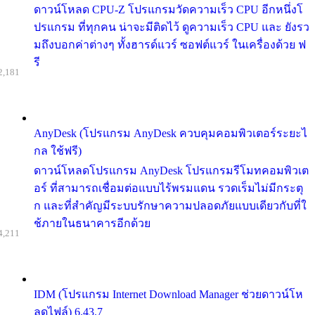
ดาวน์โหลด CPU-Z โปรแกรมวัดความเร็ว CPU อีกหนึ่งโ
ปรแกรม ที่ทุกคน น่าจะมีติดไว้ ดูความเร็ว CPU และ ยังรว
มถึงบอกค่าต่างๆ ทั้งฮารด์แวร์ ซอฟต์แวร์ ในเครื่องด้วย ฟ
รี
2,181
AnyDesk (โปรแกรม AnyDesk ควบคุมคอมพิวเตอร์ระยะไ
กล ใช้ฟรี)
ดาวน์โหลดโปรแกรม AnyDesk โปรแกรมรีโมทคอมพิวเต
อร์ ที่สามารถเชื่อมต่อแบบไร้พรมแดน รวดเร็มไม่มีกระตุ
ก และที่สำคัญมีระบบรักษาความปลอดภัยแบบเดียวกับที่ใ
ช้ภายในธนาคารอีกด้วย
4,211
IDM (โปรแกรม Internet Download Manager ช่วยดาวน์โห
ลดไฟล์) 6.43.7