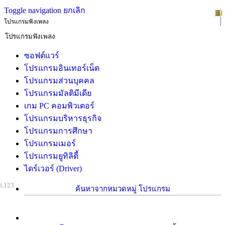
Toggle navigation
ยกเลิก
10
1
2
3
4
5
6
7
8
9
โปรแกรมฟังเพลง
ซอฟต์แวร์
โปรแกรมอินเทอร์เน็ต
โปรแกรมส่วนบุคคล
โปรแกรมมัลติมีเดีย
เกม PC คอมพิวเตอร์
โปรแกรมบริหารธุรกิจ
โปรแกรมการศึกษา
โปรแกรมเมอร์
โปรแกรมยูทิลิตี้
ไดร์เวอร์ (Driver)
6,123
ค้นหาจากหมวดหมู่ โปรแกรม