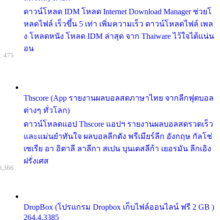
ดาวน์โหลด IDM โหลด Internet Download Manager ช่วยโ
หลดไฟล์ เร็วขึ้น 5 เท่า เพิ่มความเร็ว ดาวน์โหลดไฟล์ เพล
ง โหลดหนัง โหลด IDM ล่าสุด จาก Thaiware ไว้ใจได้แน่น
อน
: 475
Thscore (App รายงานผลบอลสดภาษาไทย จากลีกฟุตบอล
ต่างๆ ทั่วโลก)
ดาวน์โหลดแอป Thscore แอปฯ รายงานผลบอลสดรวดเร็ว
และแม่นยำทันใจ ผลบอลลีกดัง พรีเมียร์ลีก อังกฤษ กัลโช่
เซเรีย อา อิตาลี ลาลีกา สเปน บุนเดสลีก้า เยอรมัน ลีกเอิง
ฝรั่งเศส
6,366
DropBox (โปรแกรม Dropbox เก็บไฟล์ออนไลน์ ฟรี 2 GB )
264.4.3385