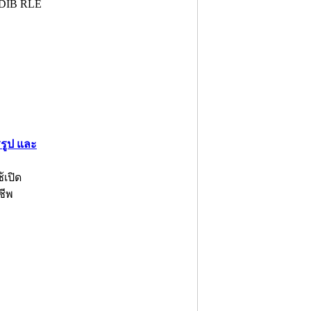
 DIB RLE
รรูป และ
้เปิด
ชีพ