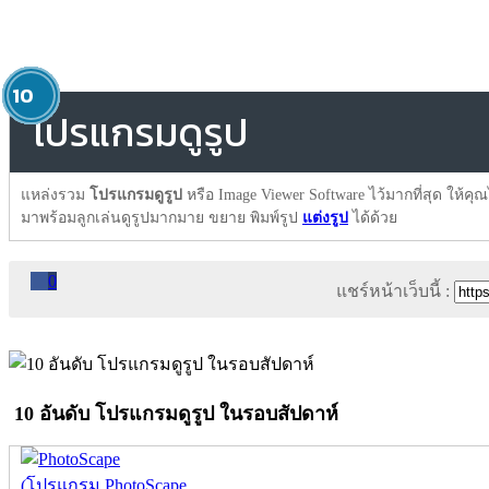
1
2
3
4
5
6
7
8
9
10
โปรแกรมดูรูป
แหล่งรวม
โปรแกรมดูรูป
หรือ Image Viewer Software ไว้มากที่สุด ให้คุณไ
มาพร้อมลูกเล่นดูรูปมากมาย ขยาย พิมพ์รูป
แต่งรูป
ได้ด้วย
0
แชร์หน้าเว็บนี้ :
10 อันดับ โปรแกรมดูรูป ในรอบสัปดาห์