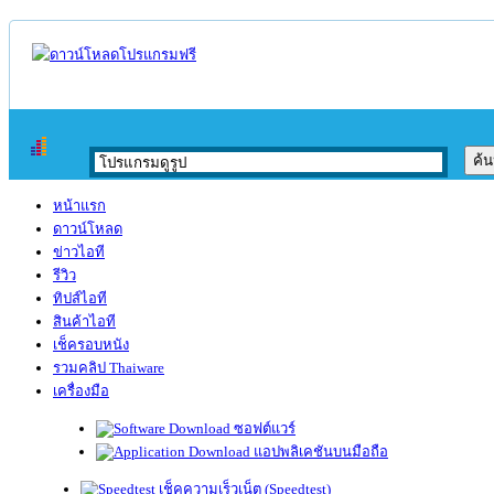
หน้าแรก
ดาวน์โหลด
ข่าวไอที
รีวิว
ทิปส์ไอที
สินค้าไอที
เช็ครอบหนัง
รวมคลิป Thaiware
เครื่องมือ
ซอฟต์แวร์
แอปพลิเคชันบนมือถือ
เช็คความเร็วเน็ต (Speedtest)