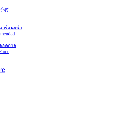
์ฟรี
แวร์แนะนำ
mended
ตลอดกาล
 Fame
re