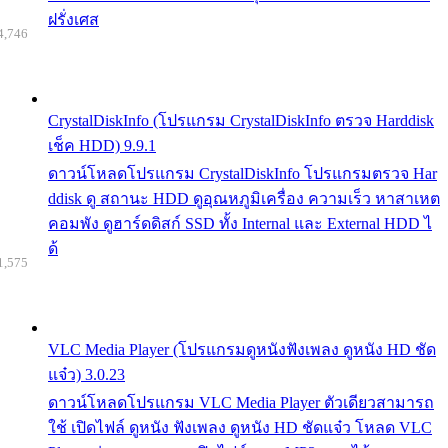
ฝรั่งเศส
4,746
CrystalDiskInfo (โปรแกรม CrystalDiskInfo ตรวจ Harddisk
เช็ค HDD) 9.9.1
ดาวน์โหลดโปรแกรม CrystalDiskInfo โปรแกรมตรวจ Har
ddisk ดู สถานะ HDD ดูอุณหภูมิเครื่อง ความเร็ว หาสาเหต
คอมพัง ดูฮาร์ดดิสก์ SSD ทั้ง Internal และ External HDD ไ
ด้
1,575
VLC Media Player (โปรแกรมดูหนังฟังเพลง ดูหนัง HD ชัด
แจ๋ว) 3.0.23
ดาวน์โหลดโปรแกรม VLC Media Player ตัวเดียวสามารถ
ใช้ เปิดไฟล์ ดูหนัง ฟังเพลง ดูหนัง HD ชัดแจ๋ว โหลด VLC