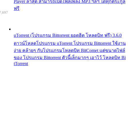
Player ล่าสุด สามารถเปิดไฟล์เพลง MP3 ฯลฯ ได้ทุกตระกูล
ฟรี
7,697
uTorrent (โปรแกรม Bittorrent ยอดฮิต โหลดบิท ฟรี) 3.6.0
ดาวน์โหลดโปรแกรม uTorrent โปรแกรม Bittorrent ใช้งาน
ง่าย คล้ายๆ กับโปรแกรมโหลดบิท BitComet แต่ขนาดไฟล์
ของ โปรแกรม Bittorrent ตัวนี้เล็กมากๆ เอาไว้ โหลดบิท Bi
tTorrent