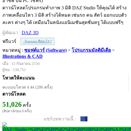
ดาวน์โหลดโปรแกรมทำภาพ 3 มิติ DAZ Studio ให้คุณได้ สร้าง
ภาพเคลื่อนไหว 3 มิติ สร้างได้หมด เช่นรถ คน สัตว์ ออกแบบตัว
ละคร ต่างๆ ได้ เหมือนในหนังแอนิเมชันสุดชั่นหรู ได้แบบฟรีๆ
ผู้พัฒนา :
DAZ 3D
ฟรีแวร์
Freeware คืออะไร ?
หมวดหมู่ :
ซอฟต์แวร์ (Software)
>
โปรแกรมมัลติมีเดีย
>
Illustrations & CAD
เมื่อ : 15 กันยายน 2556
ผู้ชม : 139,751
โหวตให้คะแนน
คะแนนโหวต 4.44 (206 ครั้ง)
ดาวน์โหลด
51,026
ครั้ง
(สัปดาห์ก่อน 0 ครั้ง)
แชร์บทความนี้ :
0