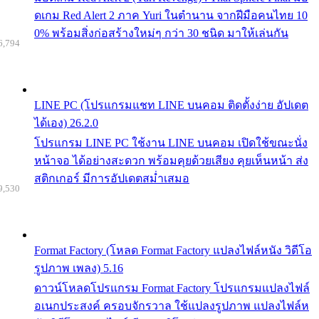
ดเกม Red Alert 2 ภาค Yuri ในตำนาน จากฝีมือคนไทย 10
0% พร้อมสิ่งก่อสร้างใหม่ๆ กว่า 30 ชนิด มาให้เล่นกัน
6,794
LINE PC (โปรแกรมแชท LINE บนคอม ติดตั้งง่าย อัปเดต
ได้เอง) 26.2.0
โปรแกรม LINE PC ใช้งาน LINE บนคอม เปิดใช้ขณะนั่ง
หน้าจอ ได้อย่างสะดวก พร้อมคุยด้วยเสียง คุยเห็นหน้า ส่ง
สติกเกอร์ มีการอัปเดตสม่ำเสมอ
9,530
Format Factory (โหลด Format Factory แปลงไฟล์หนัง วิดีโอ
รูปภาพ เพลง) 5.16
ดาวน์โหลดโปรแกรม Format Factory โปรแกรมแปลงไฟล์
อเนกประสงค์ ครอบจักรวาล ใช้แปลงรูปภาพ แปลงไฟล์ห