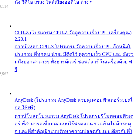
นัง วิดีโอ เพลง ไฟล์เสียงออดิโอ ต่าง ๆ
9,114
CPU-Z (โปรแกรม CPU-Z วัดดูความเร็ว CPU เครื่องคุณ)
2.20.1
ดาวน์โหลด CPU-Z โปรแกรมวัดความเร็ว CPU อีกหนึ่งโ
ปรแกรม ที่ทุกคน น่าจะมีติดไว้ ดูความเร็ว CPU และ ยังรว
มถึงบอกค่าต่างๆ ทั้งฮารด์แวร์ ซอฟต์แวร์ ในเครื่องด้วย ฟ
รี
2,967
AnyDesk (โปรแกรม AnyDesk ควบคุมคอมพิวเตอร์ระยะไ
กล ใช้ฟรี)
ดาวน์โหลดโปรแกรม AnyDesk โปรแกรมรีโมทคอมพิวเต
อร์ ที่สามารถเชื่อมต่อแบบไร้พรมแดน รวดเร็มไม่มีกระตุ
ก และที่สำคัญมีระบบรักษาความปลอดภัยแบบเดียวกับที่ใ