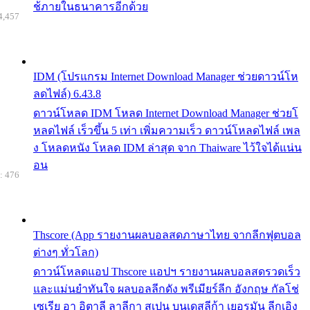
ช้ภายในธนาคารอีกด้วย
4,457
IDM (โปรแกรม Internet Download Manager ช่วยดาวน์โห
ลดไฟล์) 6.43.8
ดาวน์โหลด IDM โหลด Internet Download Manager ช่วยโ
หลดไฟล์ เร็วขึ้น 5 เท่า เพิ่มความเร็ว ดาวน์โหลดไฟล์ เพล
ง โหลดหนัง โหลด IDM ล่าสุด จาก Thaiware ไว้ใจได้แน่น
อน
: 476
Thscore (App รายงานผลบอลสดภาษาไทย จากลีกฟุตบอล
ต่างๆ ทั่วโลก)
ดาวน์โหลดแอป Thscore แอปฯ รายงานผลบอลสดรวดเร็ว
และแม่นยำทันใจ ผลบอลลีกดัง พรีเมียร์ลีก อังกฤษ กัลโช่
เซเรีย อา อิตาลี ลาลีกา สเปน บุนเดสลีก้า เยอรมัน ลีกเอิง