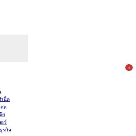
4
ด
์เน็ต
คคล
ดีย
อร์
ุรกิจ