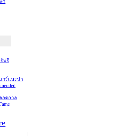
ษา
์ฟรี
แวร์แนะนำ
mended
ตลอดกาล
 Fame
re