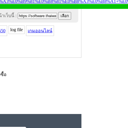
าเว็บนี้ :
log file
550
เกมออนไลน์
งซื้อ