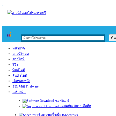
หน้าแรก
ดาวน์โหลด
ข่าวไอที
รีวิว
ทิปส์ไอที
สินค้าไอที
เช็ครอบหนัง
รวมคลิป Thaiware
เครื่องมือ
ซอฟต์แวร์
แอปพลิเคชันบนมือถือ
เช็คความเร็วเน็ต (Speedtest)