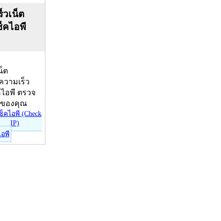
็วเน็ต
ช็คไอพี
น็ต
บความเร็ว
คไอพี ตรวจ
ีของคุณ
ไอพี