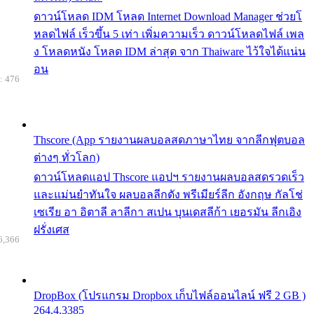
ดาวน์โหลด IDM โหลด Internet Download Manager ช่วยโ
หลดไฟล์ เร็วขึ้น 5 เท่า เพิ่มความเร็ว ดาวน์โหลดไฟล์ เพล
ง โหลดหนัง โหลด IDM ล่าสุด จาก Thaiware ไว้ใจได้แน่น
อน
: 476
Thscore (App รายงานผลบอลสดภาษาไทย จากลีกฟุตบอล
ต่างๆ ทั่วโลก)
ดาวน์โหลดแอป Thscore แอปฯ รายงานผลบอลสดรวดเร็ว
และแม่นยำทันใจ ผลบอลลีกดัง พรีเมียร์ลีก อังกฤษ กัลโช่
เซเรีย อา อิตาลี ลาลีกา สเปน บุนเดสลีก้า เยอรมัน ลีกเอิง
ฝรั่งเศส
6,366
DropBox (โปรแกรม Dropbox เก็บไฟล์ออนไลน์ ฟรี 2 GB )
264.4.3385