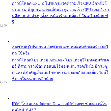
ดาวน์โหลด CPU-Z โปรแกรมวัดความเร็ว CPU อีกหนึ่งโ
ปรแกรม ที่ทุกคน น่าจะมีติดไว้ ดูความเร็ว CPU และ ยังรว
มถึงบอกค่าต่างๆ ทั้งฮารด์แวร์ ซอฟต์แวร์ ในเครื่องด้วย ฟ
รี
2,250
AnyDesk (โปรแกรม AnyDesk ควบคุมคอมพิวเตอร์ระยะไ
กล ใช้ฟรี)
ดาวน์โหลดโปรแกรม AnyDesk โปรแกรมรีโมทคอมพิวเต
อร์ ที่สามารถเชื่อมต่อแบบไร้พรมแดน รวดเร็มไม่มีกระตุ
ก และที่สำคัญมีระบบรักษาความปลอดภัยแบบเดียวกับที่ใ
ช้ภายในธนาคารอีกด้วย
4,235
IDM (โปรแกรม Internet Download Manager ช่วยดาวน์โห
ลดไฟล์) 6.43.7