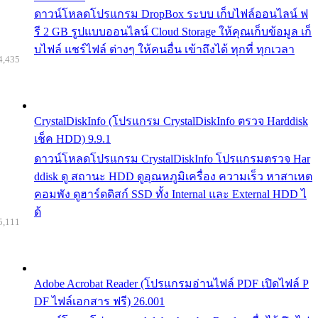
ดาวน์โหลดโปรแกรม DropBox ระบบ เก็บไฟล์ออนไลน์ ฟ
รี 2 GB รูปแบบออนไลน์ Cloud Storage ให้คุณเก็บข้อมูล เก็
บไฟล์ แชร์ไฟล์ ต่างๆ ให้คนอื่น เข้าถึงได้ ทุกที่ ทุกเวลา
4,435
CrystalDiskInfo (โปรแกรม CrystalDiskInfo ตรวจ Harddisk
เช็ค HDD) 9.9.1
ดาวน์โหลดโปรแกรม CrystalDiskInfo โปรแกรมตรวจ Har
ddisk ดู สถานะ HDD ดูอุณหภูมิเครื่อง ความเร็ว หาสาเหต
คอมพัง ดูฮาร์ดดิสก์ SSD ทั้ง Internal และ External HDD ไ
ด้
5,111
Adobe Acrobat Reader (โปรแกรมอ่านไฟล์ PDF เปิดไฟล์ P
DF ไฟล์เอกสาร ฟรี) 26.001