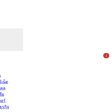
4
ด
์เน็ต
คคล
ดีย
อร์
ุรกิจ