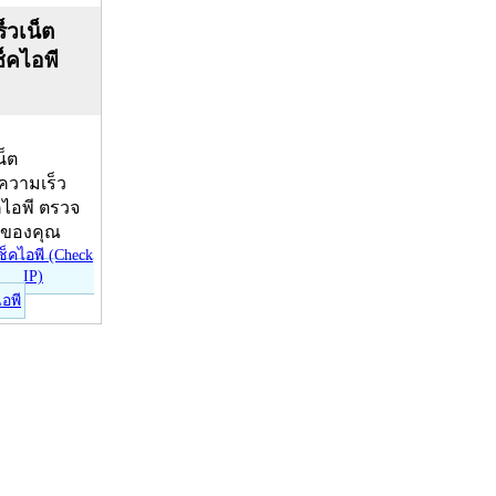
็วเน็ต
ช็คไอพี
น็ต
บความเร็ว
คไอพี ตรวจ
ีของคุณ
ไอพี