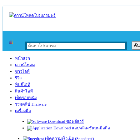
หน้าแรก
ดาวน์โหลด
ข่าวไอที
รีวิว
ทิปส์ไอที
สินค้าไอที
เช็ครอบหนัง
รวมคลิป Thaiware
เครื่องมือ
ซอฟต์แวร์
แอปพลิเคชันบนมือถือ
เช็คความเร็วเน็ต (Speedtest)