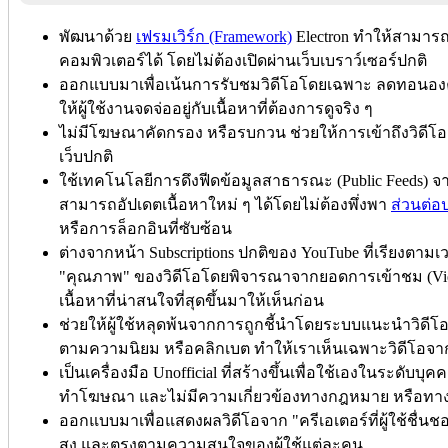
พัฒนาด้วย
เฟรมเวิร์ก (Framework)
Electron ทำให้สามาร
คอมพิวเตอร์ได้ โดยไม่ต้องเปิดผ่านเว็บเบราว์เซอร์ปกติ
ออกแบบมาเพื่อเน้นการรับชมวิดีโอโดยเฉพาะ ลดทอนองค์ป
ให้ผู้ใช้งานจดจ่ออยู่กับเนื้อหาที่ต้องการดูจริง ๆ
ไม่มีโฆษณาคัดกรอง หรือรบกวน ช่วยให้การเข้าถึงวิดีโ
เว็บปกติ
ใช้เทคโนโลยีการดึงฟีดข้อมูลสาธารณะ (Public Feeds)
สามารถอัปเดตเนื้อหาใหม่ ๆ ได้โดยไม่ต้องพึ่งพา
ส่วนต่อ
หรือการล็อกอินที่ซับซ้อน
ต่างจากหน้า Subscriptions ปกติของ YouTube ที่เรียงตา
"คุณภาพ" ของวิดีโอโดยพิจารณาจากยอดการเข้าชม (Views
เนื้อหาที่น่าสนใจที่สุดขึ้นมาให้เห็นก่อน
ช่วยให้ผู้ใช้หลุดพ้นจากการถูกชี้นำโดยระบบแนะนำวิดีโ
ตามความนิยม หรือคลิกเบต ทำให้เราเห็นเฉพาะวิดีโอจากค
เป็นเครื่องมือ Unofficial ที่สร้างขึ้นเพื่อใช้เองในระดับบ
ทำโฆษณา และไม่มีความเกี่ยวข้องทางกฎหมาย หรือทางธุ
ออกแบบมาเพื่อแสดงผลวิดีโอจาก "ครีเอเตอร์ที่ผู้ใช้ชื่
สูง และตรงตามความสนใจของผู้ใช้แต่ละคน