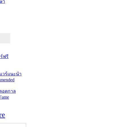
ษา
์ฟรี
แวร์แนะนำ
mended
ตลอดกาล
 Fame
re