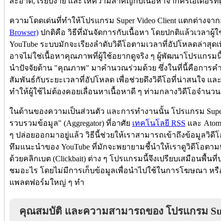
สะอาด, เรียบง่าย และให้ความสำคัญกับเนื้อหาจากครีเอเตอร์ที่ผู
ความโดดเด่นที่ทำให้โปรแกรม Super Video Client แตกต่างจา
Browser)
ปกติคือ วิธีที่มันจัดการกับเนื้อหา โดยปกติแล้วเวลาผู้
YouTube ระบบมักจะเรียงลำดับวิดีโอตามเวลาที่อัปโหลดล่าสุดเพียงอ
อาจไม่ใช่เนื้อหาคุณภาพที่ผู้ใช้อยากดูจริง ๆ ผู้พัฒนาโปรแกรม
นำปัจจัยด้าน "คุณภาพ" มาคำนวณร่วมด้วย ซึ่งในที่นี้คือกา
สัมพันธ์กับระยะเวลาที่อัปโหลด เพื่อช่วยดึงวิดีโอที่น่าสนใจ 
ทำให้ผู้ใช้ไม่ต้องคอยเลื่อนหาเนื้อหาดี ๆ ท่ามกลางวิดีโอจำน
ในด้านของความเป็นส่วนตัว และการทำงานนั้น โปรแกรม Super Vi
รวบรวมข้อมูล" (Aggregator) ที่อาศัย
เทคโนโลยี RSS
และ Atom 
ๆ ปล่อยออกมาอยู่แล้ว วิธีนี้ช่วยให้เราสามารถเข้าถึงข้อมูลวิดี
ทึมแนะนำของ YouTube ที่มักจะพยายามชี้นำให้เราดูวิดีโอตาม
ด้วยคลิกเบต (Clickbait) ต่าง ๆ โปรแกรมนี้จึงเปรียบเสมือนพื้นที่
ชมอะไร โดยไม่มีการเก็บข้อมูลเพื่อนำไปใช้ในการโฆษณา หรื
แพลตฟอร์มใหญ่ ๆ ทำ
คุณสมบัติ และความสามารถของ โปรแกรม Sup