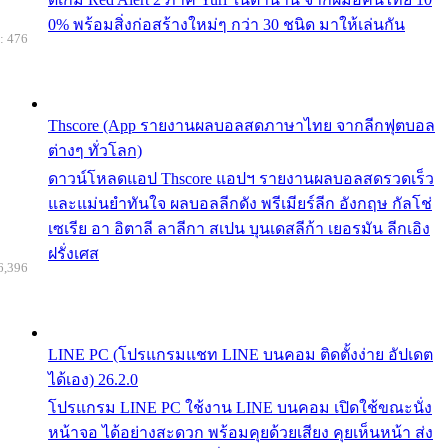
0% พร้อมสิ่งก่อสร้างใหม่ๆ กว่า 30 ชนิด มาให้เล่นกัน
: 476
Thscore (App รายงานผลบอลสดภาษาไทย จากลีกฟุตบอล
ต่างๆ ทั่วโลก)
ดาวน์โหลดแอป Thscore แอปฯ รายงานผลบอลสดรวดเร็ว
และแม่นยำทันใจ ผลบอลลีกดัง พรีเมียร์ลีก อังกฤษ กัลโช่
เซเรีย อา อิตาลี ลาลีกา สเปน บุนเดสลีก้า เยอรมัน ลีกเอิง
ฝรั่งเศส
6,396
LINE PC (โปรแกรมแชท LINE บนคอม ติดตั้งง่าย อัปเดต
ได้เอง) 26.2.0
โปรแกรม LINE PC ใช้งาน LINE บนคอม เปิดใช้ขณะนั่ง
หน้าจอ ได้อย่างสะดวก พร้อมคุยด้วยเสียง คุยเห็นหน้า ส่ง