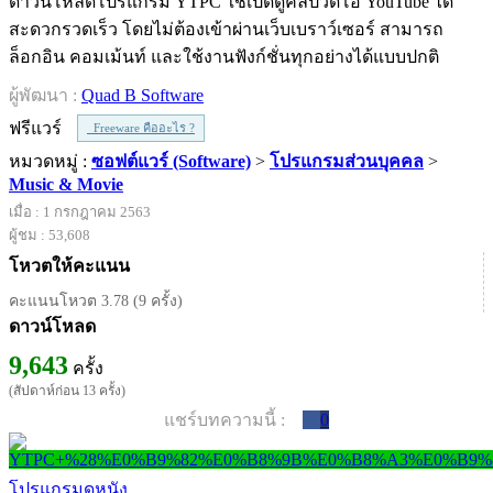
ดาวน์โหลดโปรแกรม YTPC ใช้เปิดดูคลิปวิดีโอ YouTube ได้
สะดวกรวดเร็ว โดยไม่ต้องเข้าผ่านเว็บเบราว์เซอร์ สามารถ
ล็อกอิน คอมเม้นท์ และใช้งานฟังก์ชั่นทุกอย่างได้แบบปกติ
ผู้พัฒนา :
Quad B Software
ฟรีแวร์
Freeware คืออะไร ?
หมวดหมู่ :
ซอฟต์แวร์ (Software)
>
โปรแกรมส่วนบุคคล
>
Music & Movie
เมื่อ : 1 กรกฎาคม 2563
ผู้ชม : 53,608
โหวตให้คะแนน
คะแนนโหวต 3.78 (9 ครั้ง)
ดาวน์โหลด
9,643
ครั้ง
(สัปดาห์ก่อน 13 ครั้ง)
แชร์บทความนี้ :
0
โปรแกรมดูหนัง