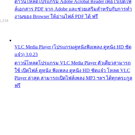
ดาวน์โหลดโปรแกรม Adobe Acrobat Reader เพื่อไว้เปิดไฟ
ล์เอกสาร PDF จาก Adobe และช่วยเสริมสำหรับกับการทำ
งานของ Browser ให้อ่านไฟล์ PDF ได้ ฟรี
1,318
VLC Media Player (โปรแกรมดูหนังฟังเพลง ดูหนัง HD ชัด
แจ๋ว) 3.0.23
ดาวน์โหลดโปรแกรม VLC Media Player ตัวเดียวสามารถ
ใช้ เปิดไฟล์ ดูหนัง ฟังเพลง ดูหนัง HD ชัดแจ๋ว โหลด VLC
Player ล่าสุด สามารถเปิดไฟล์เพลง MP3 ฯลฯ ได้ทุกตระกูล
ฟรี