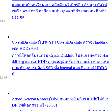
และแม่นยำทันใจ ผลบอลลีกดัง พรีเมียร์ลีก อังกฤษ กัลโช่
เซเรีย อา อิตาลี ลาลีกา สเปน บุนเดสลีก้า เยอรมัน ลีกเอิง
ฝรั่งเศส
4,191
CrystalDiskInfo (โปรแกรม CrystalDiskInfo ตรวจ Harddisk
เช็ค HDD) 9.9.1
ดาวน์โหลดโปรแกรม CrystalDiskInfo โปรแกรมตรวจ Har
ddisk ดู สถานะ HDD ดูอุณหภูมิเครื่อง ความเร็ว หาสาเหต
คอมพัง ดูฮาร์ดดิสก์ SSD ทั้ง Internal และ External HDD ไ
ด้
4,916
Adobe Acrobat Reader (โปรแกรมอ่านไฟล์ PDF เปิดไฟล์ P
DF ไฟล์เอกสาร ฟรี) 26.001