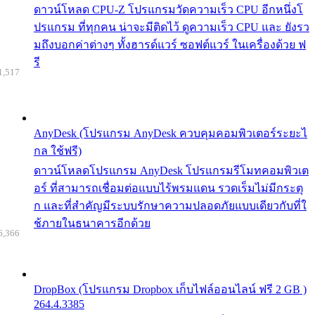
ดาวน์โหลด CPU-Z โปรแกรมวัดความเร็ว CPU อีกหนึ่งโ
ปรแกรม ที่ทุกคน น่าจะมีติดไว้ ดูความเร็ว CPU และ ยังรว
มถึงบอกค่าต่างๆ ทั้งฮารด์แวร์ ซอฟต์แวร์ ในเครื่องด้วย ฟ
รี
1,517
AnyDesk (โปรแกรม AnyDesk ควบคุมคอมพิวเตอร์ระยะไ
กล ใช้ฟรี)
ดาวน์โหลดโปรแกรม AnyDesk โปรแกรมรีโมทคอมพิวเต
อร์ ที่สามารถเชื่อมต่อแบบไร้พรมแดน รวดเร็มไม่มีกระตุ
ก และที่สำคัญมีระบบรักษาความปลอดภัยแบบเดียวกับที่ใ
ช้ภายในธนาคารอีกด้วย
6,366
DropBox (โปรแกรม Dropbox เก็บไฟล์ออนไลน์ ฟรี 2 GB )
264.4.3385