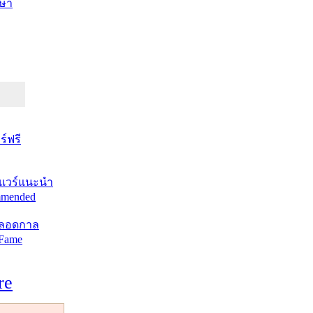
ษา
์ฟรี
แวร์แนะนำ
mended
ตลอดกาล
 Fame
re