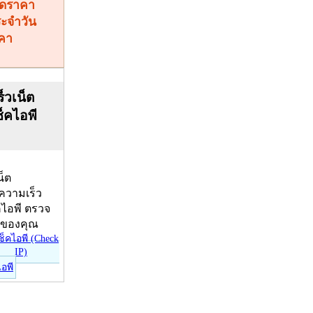
คา
็วเน็ต
ช็คไอพี
น็ต
บความเร็ว
คไอพี ตรวจ
ีของคุณ
ไอพี