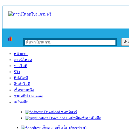
หน้าแรก
ดาวน์โหลด
ข่าวไอที
รีวิว
ทิปส์ไอที
สินค้าไอที
เช็ครอบหนัง
รวมคลิป Thaiware
เครื่องมือ
ซอฟต์แวร์
แอปพลิเคชันบนมือถือ
เช็คความเร็วเน็ต (Speedtest)