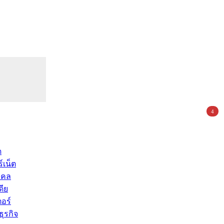
4
ด
์เน็ต
คคล
ดีย
อร์
ุรกิจ