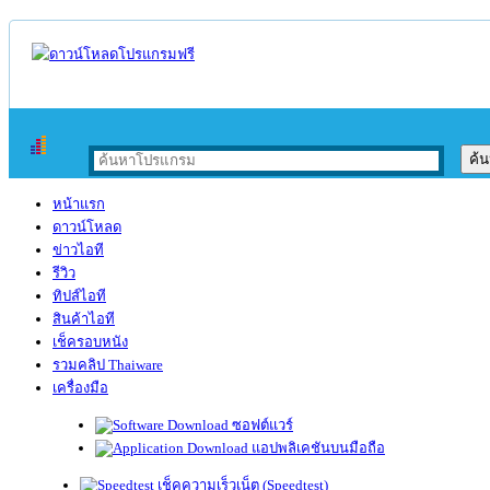
หน้าแรก
ดาวน์โหลด
ข่าวไอที
รีวิว
ทิปส์ไอที
สินค้าไอที
เช็ครอบหนัง
รวมคลิป Thaiware
เครื่องมือ
ซอฟต์แวร์
แอปพลิเคชันบนมือถือ
เช็คความเร็วเน็ต (Speedtest)