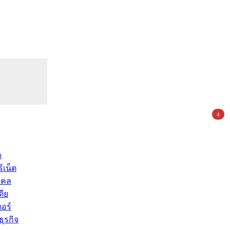
4
ด
์เน็ต
คคล
ดีย
อร์
ุรกิจ