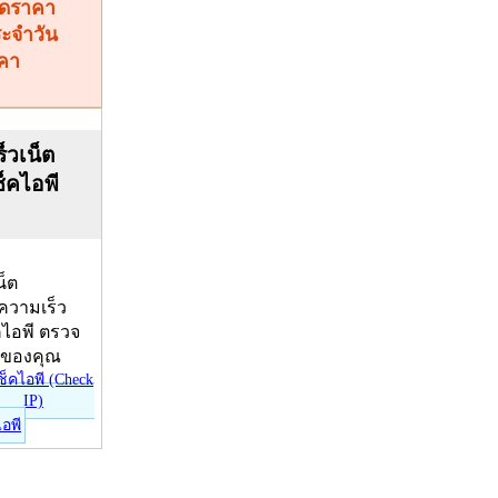
คา
็วเน็ต
ช็คไอพี
น็ต
บความเร็ว
คไอพี ตรวจ
ีของคุณ
ไอพี