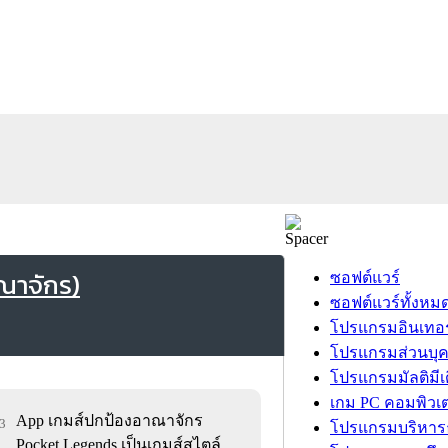
ณาจักร)
ซอฟต์แวร์
ซอฟต์แวร์ทั้งหม
โปรแกรมอินเทอร
โปรแกรมส่วนบุ
โปรแกรมมัลติมีเ
เกม PC คอมพิวเต
App เกมส์ปกป้องอาณาจักร
03
โปรแกรมบริหารธ
Pocket Legends เป็นเกมส์สไตล์