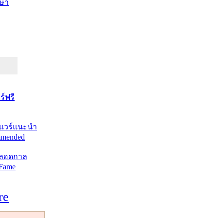
ษา
์ฟรี
แวร์แนะนำ
mended
ตลอดกาล
 Fame
re