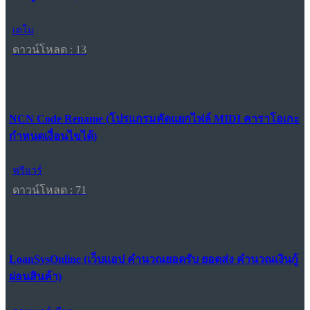
เดโม
ดาวน์โหลด : 13
NCN Code Rename (โปรแกรมคัดแยกไฟล์ MIDI คาราโอเกะ
กำหนดเงื่อนไขได้)
ฟรีแวร์
ดาวน์โหลด : 71
LoanSysOnline (เว็บแอป คำนวณยอดรับ ยอดส่ง คำนวณเงินกู้
ผ่อนสินค้า)