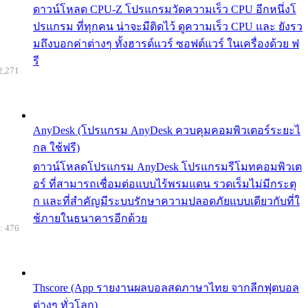
ดาวน์โหลด CPU-Z โปรแกรมวัดความเร็ว CPU อีกหนึ่งโ
ปรแกรม ที่ทุกคน น่าจะมีติดไว้ ดูความเร็ว CPU และ ยังรว
มถึงบอกค่าต่างๆ ทั้งฮารด์แวร์ ซอฟต์แวร์ ในเครื่องด้วย ฟ
รี
2,271
AnyDesk (โปรแกรม AnyDesk ควบคุมคอมพิวเตอร์ระยะไ
กล ใช้ฟรี)
ดาวน์โหลดโปรแกรม AnyDesk โปรแกรมรีโมทคอมพิวเต
อร์ ที่สามารถเชื่อมต่อแบบไร้พรมแดน รวดเร็มไม่มีกระตุ
ก และที่สำคัญมีระบบรักษาความปลอดภัยแบบเดียวกับที่ใ
ช้ภายในธนาคารอีกด้วย
: 476
Thscore (App รายงานผลบอลสดภาษาไทย จากลีกฟุตบอล
ต่างๆ ทั่วโลก)