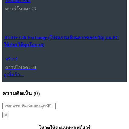
คอมเมอร์เชียล
ดาวน์โหลด : 23
JOJO+ Gift Exchange (โปรแกรมจับฉลากของขวัญ บน PC
ใช้ง่าย ได้ทุกโอกาส)
ฟรีแวร์
ดาวน์โหลด : 68
ดูเพิ่มอีก...
ความคิดเห็น (
0
)
×
โหวตให้คะแนนซอฟต์แวร์