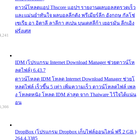
ดาวน์โหลดแอป Thscore แอปฯ รายงานผลบอลสดรวดเร็ว
และแม่นยำทันใจ ผลบอลลีกดัง พรีเมียร์ลีก อังกฤษ กัลโช่
เซเรีย อา อิตาลี ลาลีกา สเปน บุนเดสลีก้า เยอรมัน ลีกเอิง
ฝรั่งเศส
4,241
IDM (โปรแกรม Internet Download Manager ช่วยดาวน์โห
ลดไฟล์) 6.43.7
ดาวน์โหลด IDM โหลด Internet Download Manager ช่วยโ
หลดไฟล์ เร็วขึ้น 5 เท่า เพิ่มความเร็ว ดาวน์โหลดไฟล์ เพล
ง โหลดหนัง โหลด IDM ล่าสุด จาก Thaiware ไว้ใจได้แน่น
อน
6,366
DropBox (โปรแกรม Dropbox เก็บไฟล์ออนไลน์ ฟรี 2 GB )
264.4.3385