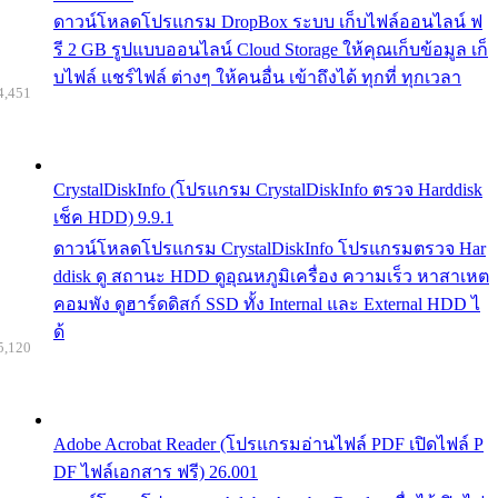
ดาวน์โหลดโปรแกรม DropBox ระบบ เก็บไฟล์ออนไลน์ ฟ
รี 2 GB รูปแบบออนไลน์ Cloud Storage ให้คุณเก็บข้อมูล เก็
บไฟล์ แชร์ไฟล์ ต่างๆ ให้คนอื่น เข้าถึงได้ ทุกที่ ทุกเวลา
4,451
CrystalDiskInfo (โปรแกรม CrystalDiskInfo ตรวจ Harddisk
เช็ค HDD) 9.9.1
ดาวน์โหลดโปรแกรม CrystalDiskInfo โปรแกรมตรวจ Har
ddisk ดู สถานะ HDD ดูอุณหภูมิเครื่อง ความเร็ว หาสาเหต
คอมพัง ดูฮาร์ดดิสก์ SSD ทั้ง Internal และ External HDD ไ
ด้
5,120
Adobe Acrobat Reader (โปรแกรมอ่านไฟล์ PDF เปิดไฟล์ P
DF ไฟล์เอกสาร ฟรี) 26.001