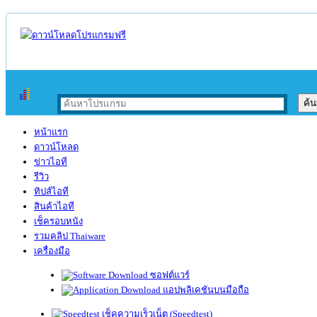
หน้าแรก
ดาวน์โหลด
ข่าวไอที
รีวิว
ทิปส์ไอที
สินค้าไอที
เช็ครอบหนัง
รวมคลิป Thaiware
เครื่องมือ
ซอฟต์แวร์
แอปพลิเคชันบนมือถือ
เช็คความเร็วเน็ต (Speedtest)