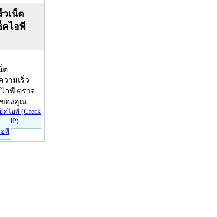
็วเน็ต
ช็คไอพี
น็ต
บความเร็ว
คไอพี ตรวจ
ีของคุณ
ไอพี