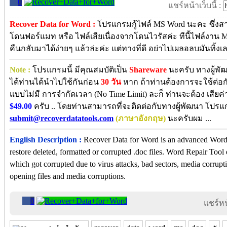
0
แชร์หน้าเว็บนี้ :
Recover Data for Word :
โปรแกรมกู้ไฟล์ MS Word นะคะ ซึ่งสาม
โดนฟอร์แมท หรือ ไฟล์เสียเนื่องจากโดนไวรัสค่ะ ทีนี้ไฟล์งาน 
คืนกลับมาได้ง่ายๆ แล้วล่ะค่ะ แต่ทางที่ดี อย่าไปเผลอลบมันทิ้ง
Note :
โปรแกรมนี้ มีคุณสมบัติเป็น
Shareware
นะครับ ทางผู้พั
ได้ท่านได้นำไปใช้กันก่อน
30 วัน
หาก ถ้าท่านต้องการจะใช้ต่อกัน
แบบไม่มี การจำกัดเวลา (No Time Limit) ละก็ ท่านจะต้อง เสียค่
$49.00
ครับ .. โดยท่านสามารถที่จะติดต่อกับทางผู้พัฒนา โปรแ
submit@recoverdatatools.com
(ภาษาอังกฤษ)
นะครับผม ...
English Description :
Recover Data for Word is an advanced Word 
restore deleted, formatted or corrupted .doc files. Word Repair Tool
which got corrupted due to virus attacks, bad sectors, media corruptio
opening files and media corruptions.
0
แชร์หน้