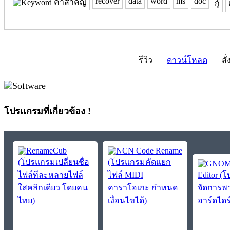
recover
data
word
ms
doc
คำสำคัญ
กู้
รีวิว
ดาวน์โหลด
สั่
โปรแกรมที่เกี่ยวข้อง !