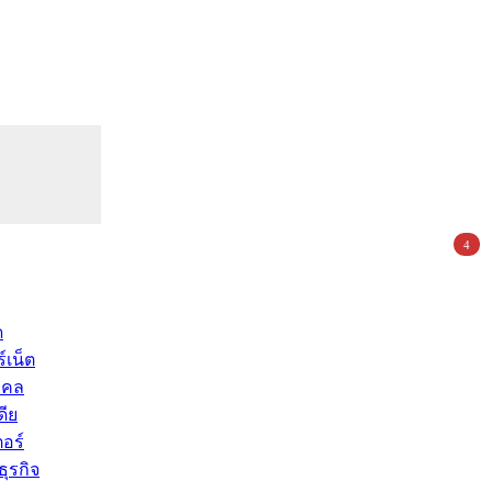
4
ด
์เน็ต
คคล
ดีย
อร์
ุรกิจ