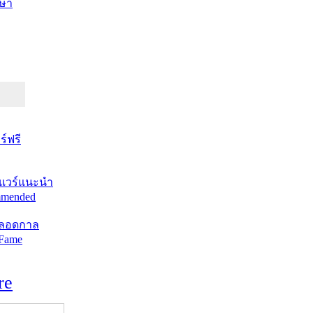
ษา
์ฟรี
แวร์แนะนำ
mended
ตลอดกาล
 Fame
re