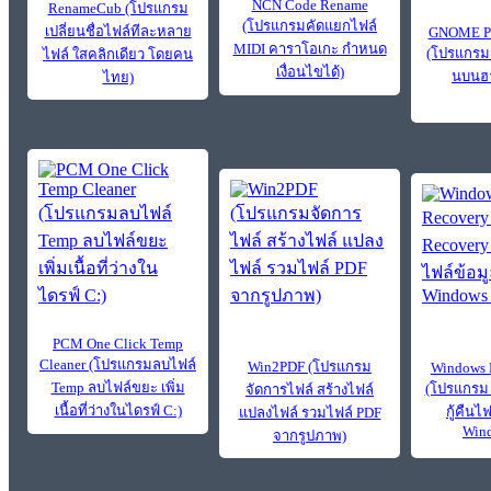
NCN Code Rename
RenameCub (โปรแกรม
(โปรแกรมคัดแยกไฟล์
เปลี่ยนชื่อไฟล์ทีละหลาย
GNOME Par
MIDI คาราโอเกะ กำหนด
(โปรแกรมจ
ไฟล์ ใสคลิกเดียว โดยคน
เงื่อนไขได้)
นบนฮา
ไทย)
PCM One Click Temp
Cleaner (โปรแกรมลบไฟล์
Win2PDF (โปรแกรม
Windows 
Temp ลบไฟล์ขยะ เพิ่ม
(โปรแกรม 
จัดการไฟล์ สร้างไฟล์
เนื้อที่ว่างในไดรฟ์ C:)
กู้คืนไ
แปลงไฟล์ รวมไฟล์ PDF
Wind
จากรูปภาพ)