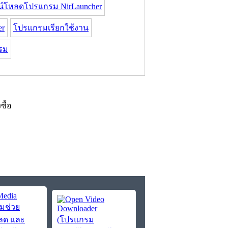
น์โหลดโปรแกรม NirLauncher
er
โปรแกรมเรียกใช้งาน
รม
งซื้อ