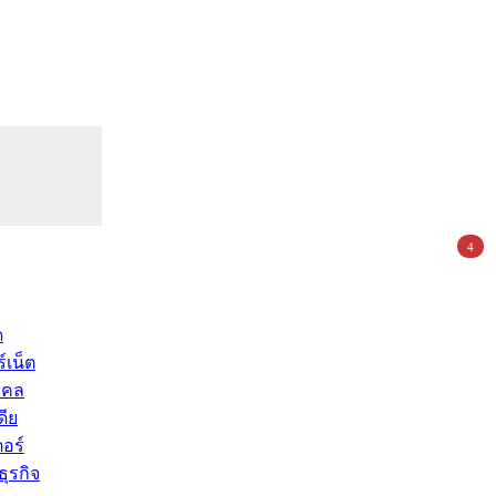
4
ด
์เน็ต
คคล
ดีย
อร์
ุรกิจ