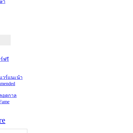
ษา
์ฟรี
แวร์แนะนำ
mended
ตลอดกาล
 Fame
re