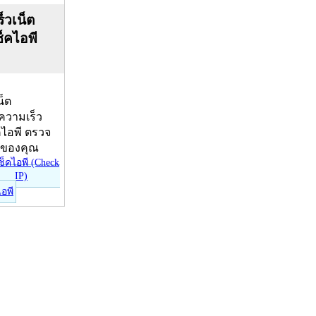
็วเน็ต
ช็คไอพี
น็ต
บความเร็ว
คไอพี ตรวจ
ีของคุณ
ไอพี