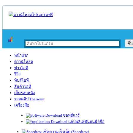
หน้าแรก
ดาวน์โหลด
ข่าวไอที
รีวิว
ทิปส์ไอที
สินค้าไอที
เช็ครอบหนัง
รวมคลิป Thaiware
เครื่องมือ
ซอฟต์แวร์
แอปพลิเคชันบนมือถือ
เช็คความเร็วเน็ต (Speedtest)