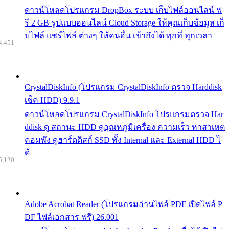
ดาวน์โหลดโปรแกรม DropBox ระบบ เก็บไฟล์ออนไลน์ ฟ
รี 2 GB รูปแบบออนไลน์ Cloud Storage ให้คุณเก็บข้อมูล เก็
บไฟล์ แชร์ไฟล์ ต่างๆ ให้คนอื่น เข้าถึงได้ ทุกที่ ทุกเวลา
4,451
CrystalDiskInfo (โปรแกรม CrystalDiskInfo ตรวจ Harddisk
เช็ค HDD) 9.9.1
ดาวน์โหลดโปรแกรม CrystalDiskInfo โปรแกรมตรวจ Har
ddisk ดู สถานะ HDD ดูอุณหภูมิเครื่อง ความเร็ว หาสาเหต
คอมพัง ดูฮาร์ดดิสก์ SSD ทั้ง Internal และ External HDD ไ
ด้
5,120
Adobe Acrobat Reader (โปรแกรมอ่านไฟล์ PDF เปิดไฟล์ P
DF ไฟล์เอกสาร ฟรี) 26.001