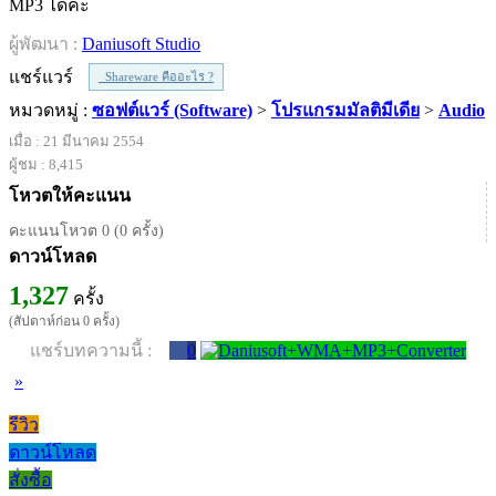
MP3 ได้ค่ะ
ผู้พัฒนา :
Daniusoft Studio
แชร์แวร์
Shareware คืออะไร ?
หมวดหมู่ :
ซอฟต์แวร์ (Software)
>
โปรแกรมมัลติมีเดีย
>
Audio
เมื่อ : 21 มีนาคม 2554
ผู้ชม : 8,415
โหวตให้คะแนน
คะแนนโหวต 0 (0 ครั้ง)
ดาวน์โหลด
1,327
ครั้ง
(สัปดาห์ก่อน 0 ครั้ง)
แชร์บทความนี้ :
0
»
รีวิว
ดาวน์โหลด
สั่งซื้อ