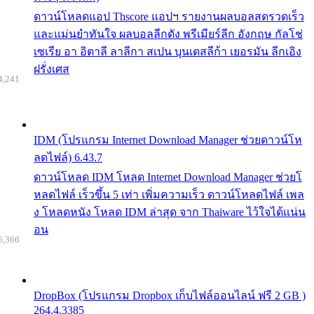
ดาวน์โหลดแอป Thscore แอปฯ รายงานผลบอลสดรวดเร็ว
และแม่นยำทันใจ ผลบอลลีกดัง พรีเมียร์ลีก อังกฤษ กัลโช่
เซเรีย อา อิตาลี ลาลีกา สเปน บุนเดสลีก้า เยอรมัน ลีกเอิง
ฝรั่งเศส
4,241
IDM (โปรแกรม Internet Download Manager ช่วยดาวน์โห
ลดไฟล์) 6.43.7
ดาวน์โหลด IDM โหลด Internet Download Manager ช่วยโ
หลดไฟล์ เร็วขึ้น 5 เท่า เพิ่มความเร็ว ดาวน์โหลดไฟล์ เพล
ง โหลดหนัง โหลด IDM ล่าสุด จาก Thaiware ไว้ใจได้แน่น
อน
6,366
DropBox (โปรแกรม Dropbox เก็บไฟล์ออนไลน์ ฟรี 2 GB )
264.4.3385