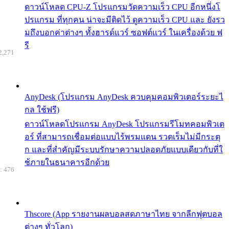
ดาวน์โหลด CPU-Z โปรแกรมวัดความเร็ว CPU อีกหนึ่งโ
ปรแกรม ที่ทุกคน น่าจะมีติดไว้ ดูความเร็ว CPU และ ยังรว
มถึงบอกค่าต่างๆ ทั้งฮารด์แวร์ ซอฟต์แวร์ ในเครื่องด้วย ฟ
รี
2,271
AnyDesk (โปรแกรม AnyDesk ควบคุมคอมพิวเตอร์ระยะไ
กล ใช้ฟรี)
ดาวน์โหลดโปรแกรม AnyDesk โปรแกรมรีโมทคอมพิวเต
อร์ ที่สามารถเชื่อมต่อแบบไร้พรมแดน รวดเร็มไม่มีกระตุ
ก และที่สำคัญมีระบบรักษาความปลอดภัยแบบเดียวกับที่ใ
ช้ภายในธนาคารอีกด้วย
: 476
Thscore (App รายงานผลบอลสดภาษาไทย จากลีกฟุตบอล
ต่างๆ ทั่วโลก)