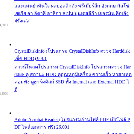
และแม่นยำทันใจ ผลบอลลีกดัง พรีเมียร์ลีก อังกฤษ กัลโช่
เซเรีย อา อิตาลี ลาลีกา สเปน บุนเดสลีก้า เยอรมัน ลีกเอิง
ฝรั่งเศส
4,301
CrystalDiskInfo (โปรแกรม CrystalDiskInfo ตรวจ Harddisk
เช็ค HDD) 9.9.1
ดาวน์โหลดโปรแกรม CrystalDiskInfo โปรแกรมตรวจ Har
ddisk ดู สถานะ HDD ดูอุณหภูมิเครื่อง ความเร็ว หาสาเหต
คอมพัง ดูฮาร์ดดิสก์ SSD ทั้ง Internal และ External HDD ไ
ด้
5,000
Adobe Acrobat Reader (โปรแกรมอ่านไฟล์ PDF เปิดไฟล์ P
DF ไฟล์เอกสาร ฟรี) 26.001