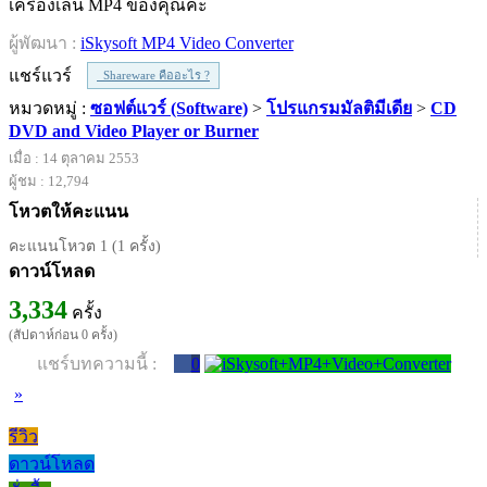
เครื่องเล่น MP4 ของคุณค่ะ
ผู้พัฒนา :
iSkysoft MP4 Video Converter
แชร์แวร์
Shareware คืออะไร ?
หมวดหมู่ :
ซอฟต์แวร์ (Software)
>
โปรแกรมมัลติมีเดีย
>
CD
DVD and Video Player or Burner
เมื่อ : 14 ตุลาคม 2553
ผู้ชม : 12,794
โหวตให้คะแนน
คะแนนโหวต 1 (1 ครั้ง)
ดาวน์โหลด
3,334
ครั้ง
(สัปดาห์ก่อน 0 ครั้ง)
แชร์บทความนี้ :
0
»
รีวิว
ดาวน์โหลด