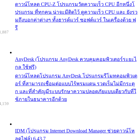
ดาวน์โหลด CPU-Z โปรแกรมวัดความเร็ว CPU อีกหนึ่งโ
ปรแกรม ที่ทุกคน น่าจะมีติดไว้ ดูความเร็ว CPU และ ยังรว
มถึงบอกค่าต่างๆ ทั้งฮารด์แวร์ ซอฟต์แวร์ ในเครื่องด้วย ฟ
รี
1,887
AnyDesk (โปรแกรม AnyDesk ควบคุมคอมพิวเตอร์ระยะไ
กล ใช้ฟรี)
ดาวน์โหลดโปรแกรม AnyDesk โปรแกรมรีโมทคอมพิวเต
อร์ ที่สามารถเชื่อมต่อแบบไร้พรมแดน รวดเร็มไม่มีกระตุ
ก และที่สำคัญมีระบบรักษาความปลอดภัยแบบเดียวกับที่ใ
ช้ภายในธนาคารอีกด้วย
4,159
IDM (โปรแกรม Internet Download Manager ช่วยดาวน์โห
ลดไฟล์) 6.43.7