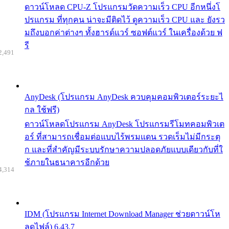
ดาวน์โหลด CPU-Z โปรแกรมวัดความเร็ว CPU อีกหนึ่งโ
ปรแกรม ที่ทุกคน น่าจะมีติดไว้ ดูความเร็ว CPU และ ยังรว
มถึงบอกค่าต่างๆ ทั้งฮารด์แวร์ ซอฟต์แวร์ ในเครื่องด้วย ฟ
รี
2,491
AnyDesk (โปรแกรม AnyDesk ควบคุมคอมพิวเตอร์ระยะไ
กล ใช้ฟรี)
ดาวน์โหลดโปรแกรม AnyDesk โปรแกรมรีโมทคอมพิวเต
อร์ ที่สามารถเชื่อมต่อแบบไร้พรมแดน รวดเร็มไม่มีกระตุ
ก และที่สำคัญมีระบบรักษาความปลอดภัยแบบเดียวกับที่ใ
ช้ภายในธนาคารอีกด้วย
4,314
IDM (โปรแกรม Internet Download Manager ช่วยดาวน์โห
ลดไฟล์) 6.43.7