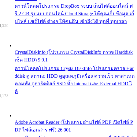
ดาวน์โหลดโปรแกรม DropBox ระบบ เก็บไฟล์ออนไลน์ ฟ
รี 2 GB รูปแบบออนไลน์ Cloud Storage ให้คุณเก็บข้อมูล เก็
บไฟล์ แชร์ไฟล์ ต่างๆ ให้คนอื่น เข้าถึงได้ ทุกที่ ทุกเวลา
4,559
CrystalDiskInfo (โปรแกรม CrystalDiskInfo ตรวจ Harddisk
เช็ค HDD) 9.9.1
ดาวน์โหลดโปรแกรม CrystalDiskInfo โปรแกรมตรวจ Har
ddisk ดู สถานะ HDD ดูอุณหภูมิเครื่อง ความเร็ว หาสาเหต
คอมพัง ดูฮาร์ดดิสก์ SSD ทั้ง Internal และ External HDD ไ
ด้
5,178
Adobe Acrobat Reader (โปรแกรมอ่านไฟล์ PDF เปิดไฟล์ P
DF ไฟล์เอกสาร ฟรี) 26.001