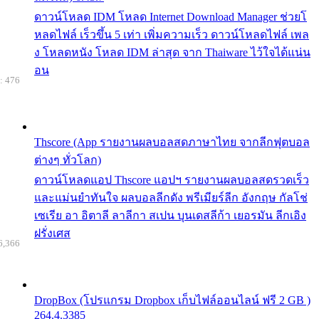
ดาวน์โหลด IDM โหลด Internet Download Manager ช่วยโ
หลดไฟล์ เร็วขึ้น 5 เท่า เพิ่มความเร็ว ดาวน์โหลดไฟล์ เพล
ง โหลดหนัง โหลด IDM ล่าสุด จาก Thaiware ไว้ใจได้แน่น
อน
: 476
Thscore (App รายงานผลบอลสดภาษาไทย จากลีกฟุตบอล
ต่างๆ ทั่วโลก)
ดาวน์โหลดแอป Thscore แอปฯ รายงานผลบอลสดรวดเร็ว
และแม่นยำทันใจ ผลบอลลีกดัง พรีเมียร์ลีก อังกฤษ กัลโช่
เซเรีย อา อิตาลี ลาลีกา สเปน บุนเดสลีก้า เยอรมัน ลีกเอิง
ฝรั่งเศส
6,366
DropBox (โปรแกรม Dropbox เก็บไฟล์ออนไลน์ ฟรี 2 GB )
264.4.3385