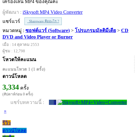
เครื่องเล่น MP4 ของคุณค่ะ
ผู้พัฒนา :
iSkysoft MP4 Video Converter
แชร์แวร์
Shareware คืออะไร ?
หมวดหมู่ :
ซอฟต์แวร์ (Software)
>
โปรแกรมมัลติมีเดีย
>
CD
DVD and Video Player or Burner
เมื่อ : 14 ตุลาคม 2553
ผู้ชม : 12,798
โหวตให้คะแนน
คะแนนโหวต 1 (1 ครั้ง)
ดาวน์โหลด
3,334
ครั้ง
(สัปดาห์ก่อน 0 ครั้ง)
แชร์บทความนี้ :
0
»
รีวิว
ดาวน์โหลด