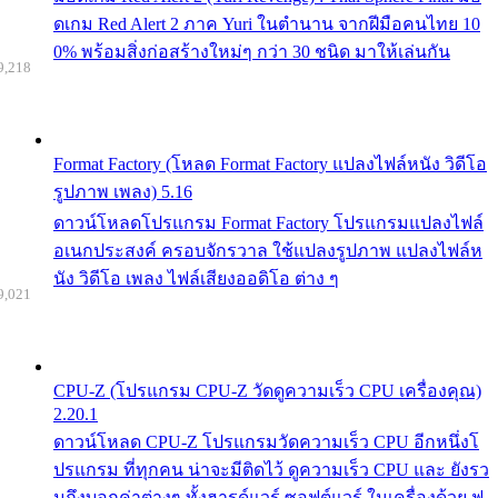
ดเกม Red Alert 2 ภาค Yuri ในตำนาน จากฝีมือคนไทย 10
0% พร้อมสิ่งก่อสร้างใหม่ๆ กว่า 30 ชนิด มาให้เล่นกัน
9,218
Format Factory (โหลด Format Factory แปลงไฟล์หนัง วิดีโอ
รูปภาพ เพลง) 5.16
ดาวน์โหลดโปรแกรม Format Factory โปรแกรมแปลงไฟล์
อเนกประสงค์ ครอบจักรวาล ใช้แปลงรูปภาพ แปลงไฟล์ห
นัง วิดีโอ เพลง ไฟล์เสียงออดิโอ ต่าง ๆ
9,021
CPU-Z (โปรแกรม CPU-Z วัดดูความเร็ว CPU เครื่องคุณ)
2.20.1
ดาวน์โหลด CPU-Z โปรแกรมวัดความเร็ว CPU อีกหนึ่งโ
ปรแกรม ที่ทุกคน น่าจะมีติดไว้ ดูความเร็ว CPU และ ยังรว
มถึงบอกค่าต่างๆ ทั้งฮารด์แวร์ ซอฟต์แวร์ ในเครื่องด้วย ฟ