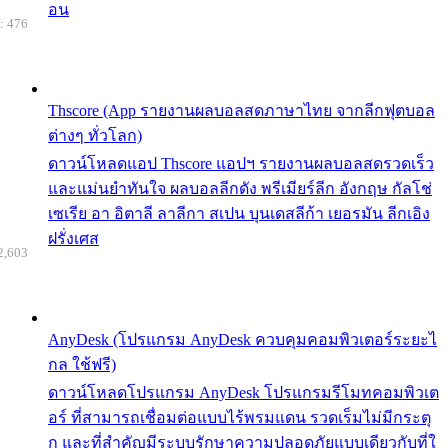
อน
: 476
Thscore (App รายงานผลบอลสดภาษาไทย จากลีกฟุตบอล
ต่างๆ ทั่วโลก)
ดาวน์โหลดแอป Thscore แอปฯ รายงานผลบอลสดรวดเร็ว
และแม่นยำทันใจ ผลบอลลีกดัง พรีเมียร์ลีก อังกฤษ กัลโช่
เซเรีย อา อิตาลี ลาลีกา สเปน บุนเดสลีก้า เยอรมัน ลีกเอิง
ฝรั่งเศส
2,603
AnyDesk (โปรแกรม AnyDesk ควบคุมคอมพิวเตอร์ระยะไ
กล ใช้ฟรี)
ดาวน์โหลดโปรแกรม AnyDesk โปรแกรมรีโมทคอมพิวเต
อร์ ที่สามารถเชื่อมต่อแบบไร้พรมแดน รวดเร็มไม่มีกระตุ
ก และที่สำคัญมีระบบรักษาความปลอดภัยแบบเดียวกับที่ใ