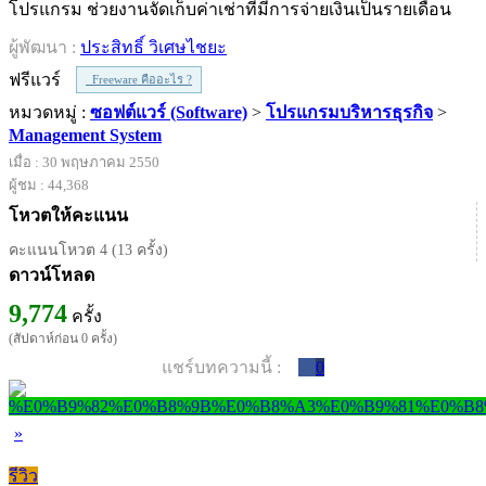
โปรแกรม ช่วยงานจัดเก็บค่าเช่าที่มีการจ่ายเงินเป็นรายเดือน
ผู้พัฒนา :
ประสิทธิ์ วิเศษไชยะ
ฟรีแวร์
Freeware คืออะไร ?
หมวดหมู่ :
ซอฟต์แวร์ (Software)
>
โปรแกรมบริหารธุรกิจ
>
Management System
เมื่อ : 30 พฤษภาคม 2550
ผู้ชม : 44,368
โหวตให้คะแนน
คะแนนโหวต 4 (13 ครั้ง)
ดาวน์โหลด
9,774
ครั้ง
(สัปดาห์ก่อน 0 ครั้ง)
แชร์บทความนี้ :
0
»
รีวิว