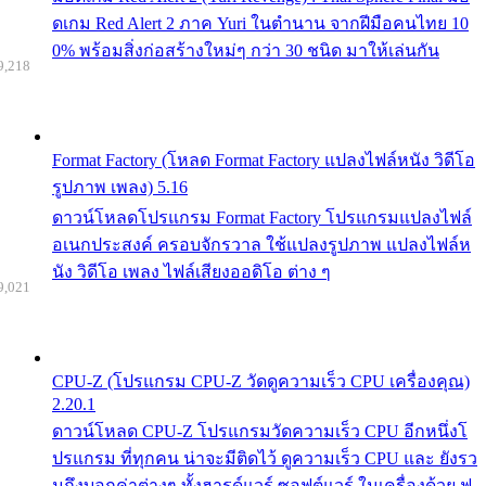
ดเกม Red Alert 2 ภาค Yuri ในตำนาน จากฝีมือคนไทย 10
0% พร้อมสิ่งก่อสร้างใหม่ๆ กว่า 30 ชนิด มาให้เล่นกัน
9,218
Format Factory (โหลด Format Factory แปลงไฟล์หนัง วิดีโอ
รูปภาพ เพลง) 5.16
ดาวน์โหลดโปรแกรม Format Factory โปรแกรมแปลงไฟล์
อเนกประสงค์ ครอบจักรวาล ใช้แปลงรูปภาพ แปลงไฟล์ห
นัง วิดีโอ เพลง ไฟล์เสียงออดิโอ ต่าง ๆ
9,021
CPU-Z (โปรแกรม CPU-Z วัดดูความเร็ว CPU เครื่องคุณ)
2.20.1
ดาวน์โหลด CPU-Z โปรแกรมวัดความเร็ว CPU อีกหนึ่งโ
ปรแกรม ที่ทุกคน น่าจะมีติดไว้ ดูความเร็ว CPU และ ยังรว
มถึงบอกค่าต่างๆ ทั้งฮารด์แวร์ ซอฟต์แวร์ ในเครื่องด้วย ฟ