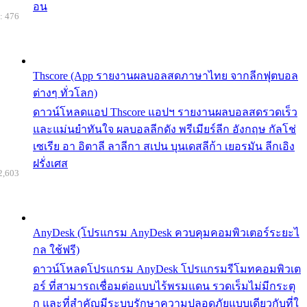
อน
: 476
Thscore (App รายงานผลบอลสดภาษาไทย จากลีกฟุตบอล
ต่างๆ ทั่วโลก)
ดาวน์โหลดแอป Thscore แอปฯ รายงานผลบอลสดรวดเร็ว
และแม่นยำทันใจ ผลบอลลีกดัง พรีเมียร์ลีก อังกฤษ กัลโช่
เซเรีย อา อิตาลี ลาลีกา สเปน บุนเดสลีก้า เยอรมัน ลีกเอิง
ฝรั่งเศส
2,603
AnyDesk (โปรแกรม AnyDesk ควบคุมคอมพิวเตอร์ระยะไ
กล ใช้ฟรี)
ดาวน์โหลดโปรแกรม AnyDesk โปรแกรมรีโมทคอมพิวเต
อร์ ที่สามารถเชื่อมต่อแบบไร้พรมแดน รวดเร็มไม่มีกระตุ
ก และที่สำคัญมีระบบรักษาความปลอดภัยแบบเดียวกับที่ใ