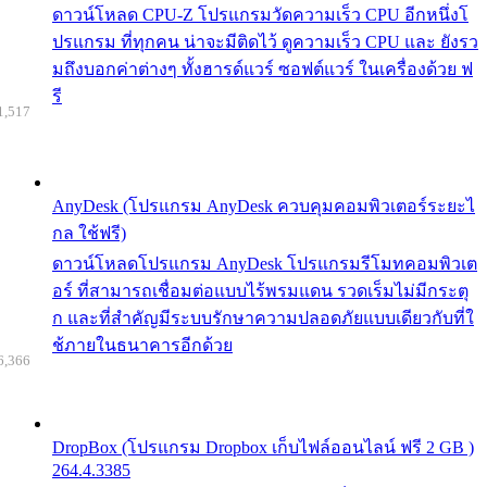
ดาวน์โหลด CPU-Z โปรแกรมวัดความเร็ว CPU อีกหนึ่งโ
ปรแกรม ที่ทุกคน น่าจะมีติดไว้ ดูความเร็ว CPU และ ยังรว
มถึงบอกค่าต่างๆ ทั้งฮารด์แวร์ ซอฟต์แวร์ ในเครื่องด้วย ฟ
รี
1,517
AnyDesk (โปรแกรม AnyDesk ควบคุมคอมพิวเตอร์ระยะไ
กล ใช้ฟรี)
ดาวน์โหลดโปรแกรม AnyDesk โปรแกรมรีโมทคอมพิวเต
อร์ ที่สามารถเชื่อมต่อแบบไร้พรมแดน รวดเร็มไม่มีกระตุ
ก และที่สำคัญมีระบบรักษาความปลอดภัยแบบเดียวกับที่ใ
ช้ภายในธนาคารอีกด้วย
6,366
DropBox (โปรแกรม Dropbox เก็บไฟล์ออนไลน์ ฟรี 2 GB )
264.4.3385