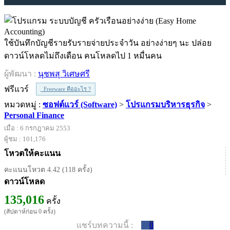
ใช้บันทึกบัญชีรายรับรายจ่ายประจำวัน อย่างง่ายๆ นะ ปล่อย
ดาวน์โหลดไม่ถึงเดือน คนโหลดไป 1 หมื่นคน
ผู้พัฒนา :
นุชพสุ วิเศษศรี
ฟรีแวร์
Freeware คืออะไร ?
หมวดหมู่ :
ซอฟต์แวร์ (Software)
>
โปรแกรมบริหารธุรกิจ
>
Personal Finance
เมื่อ : 6 กรกฎาคม 2553
ผู้ชม : 101,176
โหวตให้คะแนน
คะแนนโหวต 4.42 (118 ครั้ง)
ดาวน์โหลด
135,016
ครั้ง
(สัปดาห์ก่อน 0 ครั้ง)
แชร์บทความนี้ :
0