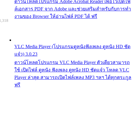
ดาวน์โหลดโปรแกรม Adobe Acrobat Reader เพื่อไว้เปิดไฟ
ล์เอกสาร PDF จาก Adobe และช่วยเสริมสำหรับกับการทำ
งานของ Browser ให้อ่านไฟล์ PDF ได้ ฟรี
1,318
VLC Media Player (โปรแกรมดูหนังฟังเพลง ดูหนัง HD ชัด
แจ๋ว) 3.0.23
ดาวน์โหลดโปรแกรม VLC Media Player ตัวเดียวสามารถ
ใช้ เปิดไฟล์ ดูหนัง ฟังเพลง ดูหนัง HD ชัดแจ๋ว โหลด VLC
Player ล่าสุด สามารถเปิดไฟล์เพลง MP3 ฯลฯ ได้ทุกตระกูล
ฟรี