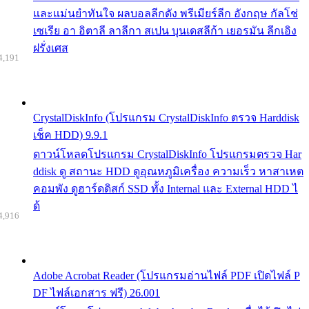
และแม่นยำทันใจ ผลบอลลีกดัง พรีเมียร์ลีก อังกฤษ กัลโช่
เซเรีย อา อิตาลี ลาลีกา สเปน บุนเดสลีก้า เยอรมัน ลีกเอิง
ฝรั่งเศส
4,191
CrystalDiskInfo (โปรแกรม CrystalDiskInfo ตรวจ Harddisk
เช็ค HDD) 9.9.1
ดาวน์โหลดโปรแกรม CrystalDiskInfo โปรแกรมตรวจ Har
ddisk ดู สถานะ HDD ดูอุณหภูมิเครื่อง ความเร็ว หาสาเหต
คอมพัง ดูฮาร์ดดิสก์ SSD ทั้ง Internal และ External HDD ไ
ด้
4,916
Adobe Acrobat Reader (โปรแกรมอ่านไฟล์ PDF เปิดไฟล์ P
DF ไฟล์เอกสาร ฟรี) 26.001