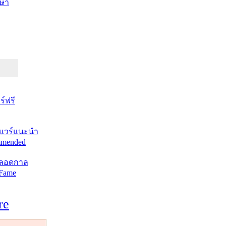
ษา
์ฟรี
แวร์แนะนำ
mended
ตลอดกาล
 Fame
re