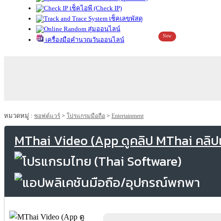
เช็คไอพี (Check IP)
เช็คเลขพัสดุ
สุ่มออนไลน์
New
เครื่องมือคำนวณวันออนไลน์
หมวดหมู่ :
ซอฟต์แวร์
>
โปรแกรมมือถือ
>
Entertainment
MThai Video (App ดูคลิป MThai คลิปเด