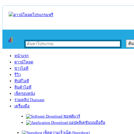
หน้าแรก
ดาวน์โหลด
ข่าวไอที
รีวิว
ทิปส์ไอที
สินค้าไอที
เช็ครอบหนัง
รวมคลิป Thaiware
เครื่องมือ
ซอฟต์แวร์
แอปพลิเคชันบนมือถือ
เช็คความเร็วเน็ต (Speedtest)