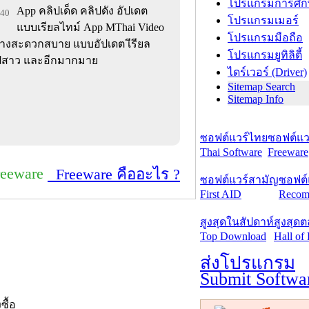
โปรแกรมการศึก
App คลิปเด็ด คลิปดัง อัปเดต
840
โปรแกรมเมอร์
แบบเรียลไทม์ App MThai Video
โปรแกรมมือถือ
ย่างสะดวกสบาย แบบอัปเดต เีรียล
โปรแกรมยูทิลิตี้
ลิปสาว และอีกมากมาย
ไดร์เวอร์ (Driver)
Sitemap Search
Sitemap Info
ซอฟต์แวร์ไทย
ซอฟต์แวร
Thai Software
Freeware
reeware
Freeware คืออะไร ?
ซอฟต์แวร์สามัญ
ซอฟต์
First AID
Recom
สูงสุดในสัปดาห์
สูงสุด
Top Download
Hall of
ส่งโปรแกรม
Submit Softwa
งซื้อ