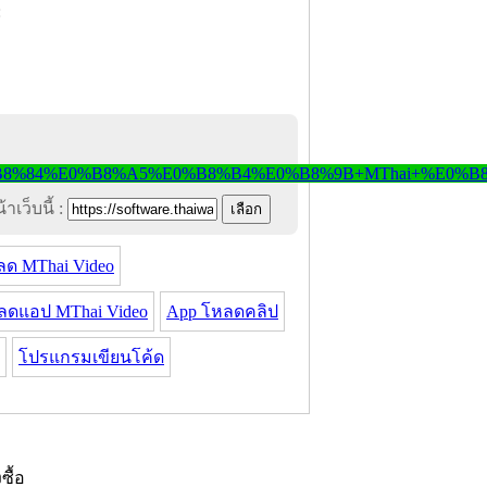
าเว็บนี้ :
ลด MThai Video
ลดแอป MThai Video
App โหลดคลิป
โปรแกรมเขียนโค้ด
งซื้อ