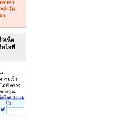
คา
็วเน็ต
ช็คไอพี
น็ต
บความเร็ว
คไอพี ตรวจ
ีของคุณ
ไอพี