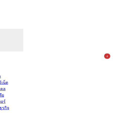
4
ด
์เน็ต
คคล
ดีย
อร์
ุรกิจ