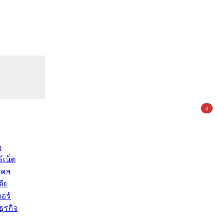
4
ด
์เน็ต
คคล
ดีย
อร์
ุรกิจ