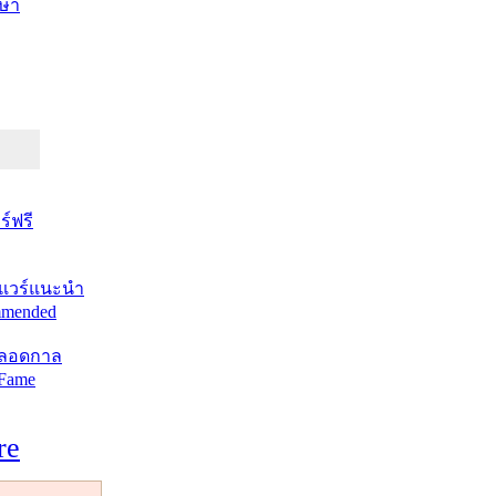
ษา
์ฟรี
แวร์แนะนำ
mended
ตลอดกาล
 Fame
re