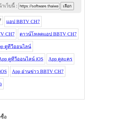
าเว็บนี้ :
7
แอป BBTV CH7
TV CH7
ดาวน์โหลดแอป BBTV CH7
p ดูทีวีออนไลน์
App ดูทีวีออนไลน์ iOS
App ดูละคร
iOS
App อ่านข่าว BBTV CH7
ว
งซื้อ