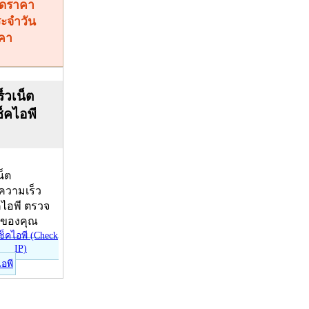
คา
็วเน็ต
ช็คไอพี
น็ต
บความเร็ว
คไอพี ตรวจ
ีของคุณ
ไอพี