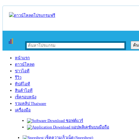
หน้าแรก
ดาวน์โหลด
ข่าวไอที
รีวิว
ทิปส์ไอที
สินค้าไอที
เช็ครอบหนัง
รวมคลิป Thaiware
เครื่องมือ
ซอฟต์แวร์
แอปพลิเคชันบนมือถือ
เช็คความเร็วเน็ต (Speedtest)