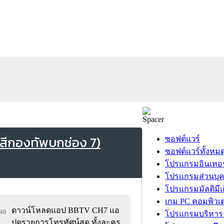
สีกองทัพบกช่อง 7)
ซอฟต์แวร์
ซอฟต์แวร์ทั้งหม
โปรแกรมอินเทอร
โปรแกรมส่วนบุ
โปรแกรมมัลติมีเ
เกม PC คอมพิวเต
ดาวน์โหลดแอป BBTV CH7 แอ
748
โปรแกรมบริหารธ
ปดูรายการโทรทัศน์สด ทั้งละคร