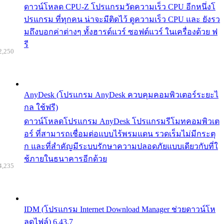
ดาวน์โหลด CPU-Z โปรแกรมวัดความเร็ว CPU อีกหนึ่งโ
ปรแกรม ที่ทุกคน น่าจะมีติดไว้ ดูความเร็ว CPU และ ยังรว
มถึงบอกค่าต่างๆ ทั้งฮารด์แวร์ ซอฟต์แวร์ ในเครื่องด้วย ฟ
รี
2,250
AnyDesk (โปรแกรม AnyDesk ควบคุมคอมพิวเตอร์ระยะไ
กล ใช้ฟรี)
ดาวน์โหลดโปรแกรม AnyDesk โปรแกรมรีโมทคอมพิวเต
อร์ ที่สามารถเชื่อมต่อแบบไร้พรมแดน รวดเร็มไม่มีกระตุ
ก และที่สำคัญมีระบบรักษาความปลอดภัยแบบเดียวกับที่ใ
ช้ภายในธนาคารอีกด้วย
4,235
IDM (โปรแกรม Internet Download Manager ช่วยดาวน์โห
ลดไฟล์) 6.43.7