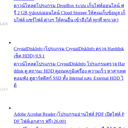
ดาวน์โหลดโปรแกรม DropBox ระบบ เก็บไฟล์ออนไลน์ ฟ
รี 2 GB รูปแบบออนไลน์ Cloud Storage ให้คุณเก็บข้อมูล เก็
บไฟล์ แชร์ไฟล์ ต่างๆ ให้คนอื่น เข้าถึงได้ ทุกที่ ทุกเวลา
4,435
CrystalDiskInfo (โปรแกรม CrystalDiskInfo ตรวจ Harddisk
เช็ค HDD) 9.9.1
ดาวน์โหลดโปรแกรม CrystalDiskInfo โปรแกรมตรวจ Har
ddisk ดู สถานะ HDD ดูอุณหภูมิเครื่อง ความเร็ว หาสาเหต
คอมพัง ดูฮาร์ดดิสก์ SSD ทั้ง Internal และ External HDD ไ
ด้
5,111
Adobe Acrobat Reader (โปรแกรมอ่านไฟล์ PDF เปิดไฟล์ P
DF ไฟล์เอกสาร ฟรี) 26.001