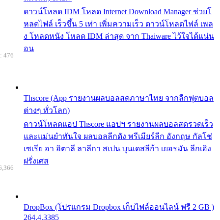
ดาวน์โหลด IDM โหลด Internet Download Manager ช่วยโ
หลดไฟล์ เร็วขึ้น 5 เท่า เพิ่มความเร็ว ดาวน์โหลดไฟล์ เพล
ง โหลดหนัง โหลด IDM ล่าสุด จาก Thaiware ไว้ใจได้แน่น
อน
: 476
Thscore (App รายงานผลบอลสดภาษาไทย จากลีกฟุตบอล
ต่างๆ ทั่วโลก)
ดาวน์โหลดแอป Thscore แอปฯ รายงานผลบอลสดรวดเร็ว
และแม่นยำทันใจ ผลบอลลีกดัง พรีเมียร์ลีก อังกฤษ กัลโช่
เซเรีย อา อิตาลี ลาลีกา สเปน บุนเดสลีก้า เยอรมัน ลีกเอิง
ฝรั่งเศส
6,366
DropBox (โปรแกรม Dropbox เก็บไฟล์ออนไลน์ ฟรี 2 GB )
264.4.3385