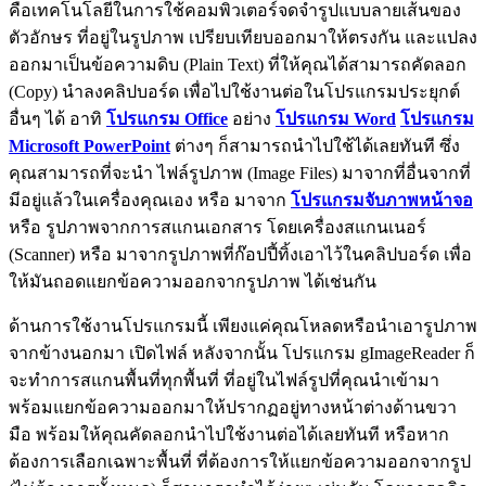
คือเทคโนโลยีในการใช้คอมพิวเตอร์จดจำรูปแบบลายเส้นของ
ตัวอักษร ที่อยู่ในรูปภาพ เปรียบเทียบออกมาให้ตรงกัน และแปลง
ออกมาเป็นข้อความดิบ (Plain Text) ที่ให้คุณได้สามารถคัดลอก
(Copy) นำลงคลิปบอร์ด เพื่อไปใช้งานต่อในโปรแกรมประยุกต์
อื่นๆ ได้ อาทิ
โปรแกรม Office
อย่าง
โปรแกรม Word
โปรแกรม
Microsoft PowerPoint
ต่างๆ ก็สามารถนำไปใช้ได้เลยทันที ซึ่ง
คุณสามารถที่จะนำ ไฟล์รูปภาพ (Image Files) มาจากที่อื่นจากที่
มีอยู่แล้วในเครื่องคุณเอง หรือ มาจาก
โปรแกรมจับภาพหน้าจอ
หรือ รูปภาพจากการสแกนเอกสาร โดยเครื่องสแกนเนอร์
(Scanner) หรือ มาจากรูปภาพที่ก๊อปปี้ทิ้งเอาไว้ในคลิปบอร์ด เพื่อ
ให้มันถอดแยกข้อความออกจากรูปภาพ ได้เช่นกัน
ด้านการใช้งานโปรแกรมนี้ เพียงแค่คุณโหลดหรือนำเอารูปภาพ
จากข้างนอกมา เปิดไฟล์ หลังจากนั้น โปรแกรม gImageReader ก็
จะทำการสแกนพื้นที่ทุกพื้นที่ ที่อยู่ในไฟล์รูปที่คุณนำเข้ามา
พร้อมแยกข้อความออกมาให้ปรากฏอยู่ทางหน้าต่างด้านขวา
มือ พร้อมให้คุณคัดลอกนำไปใช้งานต่อได้เลยทันที หรือหาก
ต้องการเลือกเฉพาะพื้นที่ ที่ต้องการให้แยกข้อความออกจากรูป