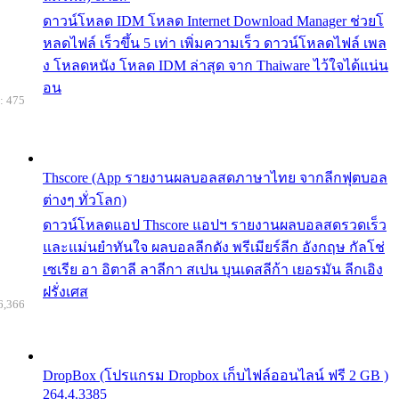
ดาวน์โหลด IDM โหลด Internet Download Manager ช่วยโ
หลดไฟล์ เร็วขึ้น 5 เท่า เพิ่มความเร็ว ดาวน์โหลดไฟล์ เพล
ง โหลดหนัง โหลด IDM ล่าสุด จาก Thaiware ไว้ใจได้แน่น
อน
: 475
Thscore (App รายงานผลบอลสดภาษาไทย จากลีกฟุตบอล
ต่างๆ ทั่วโลก)
ดาวน์โหลดแอป Thscore แอปฯ รายงานผลบอลสดรวดเร็ว
และแม่นยำทันใจ ผลบอลลีกดัง พรีเมียร์ลีก อังกฤษ กัลโช่
เซเรีย อา อิตาลี ลาลีกา สเปน บุนเดสลีก้า เยอรมัน ลีกเอิง
ฝรั่งเศส
6,366
DropBox (โปรแกรม Dropbox เก็บไฟล์ออนไลน์ ฟรี 2 GB )
264.4.3385