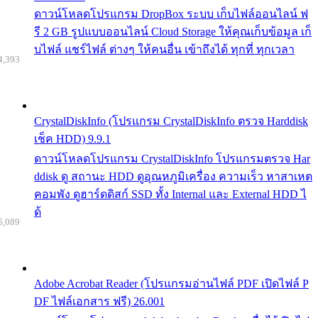
ดาวน์โหลดโปรแกรม DropBox ระบบ เก็บไฟล์ออนไลน์ ฟ
รี 2 GB รูปแบบออนไลน์ Cloud Storage ให้คุณเก็บข้อมูล เก็
บไฟล์ แชร์ไฟล์ ต่างๆ ให้คนอื่น เข้าถึงได้ ทุกที่ ทุกเวลา
4,393
CrystalDiskInfo (โปรแกรม CrystalDiskInfo ตรวจ Harddisk
เช็ค HDD) 9.9.1
ดาวน์โหลดโปรแกรม CrystalDiskInfo โปรแกรมตรวจ Har
ddisk ดู สถานะ HDD ดูอุณหภูมิเครื่อง ความเร็ว หาสาเหต
คอมพัง ดูฮาร์ดดิสก์ SSD ทั้ง Internal และ External HDD ไ
ด้
5,089
Adobe Acrobat Reader (โปรแกรมอ่านไฟล์ PDF เปิดไฟล์ P
DF ไฟล์เอกสาร ฟรี) 26.001