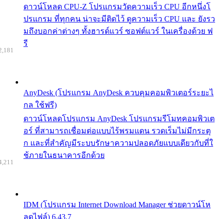
ดาวน์โหลด CPU-Z โปรแกรมวัดความเร็ว CPU อีกหนึ่งโ
ปรแกรม ที่ทุกคน น่าจะมีติดไว้ ดูความเร็ว CPU และ ยังรว
มถึงบอกค่าต่างๆ ทั้งฮารด์แวร์ ซอฟต์แวร์ ในเครื่องด้วย ฟ
รี
2,181
AnyDesk (โปรแกรม AnyDesk ควบคุมคอมพิวเตอร์ระยะไ
กล ใช้ฟรี)
ดาวน์โหลดโปรแกรม AnyDesk โปรแกรมรีโมทคอมพิวเต
อร์ ที่สามารถเชื่อมต่อแบบไร้พรมแดน รวดเร็มไม่มีกระตุ
ก และที่สำคัญมีระบบรักษาความปลอดภัยแบบเดียวกับที่ใ
ช้ภายในธนาคารอีกด้วย
4,211
IDM (โปรแกรม Internet Download Manager ช่วยดาวน์โห
ลดไฟล์) 6.43.7