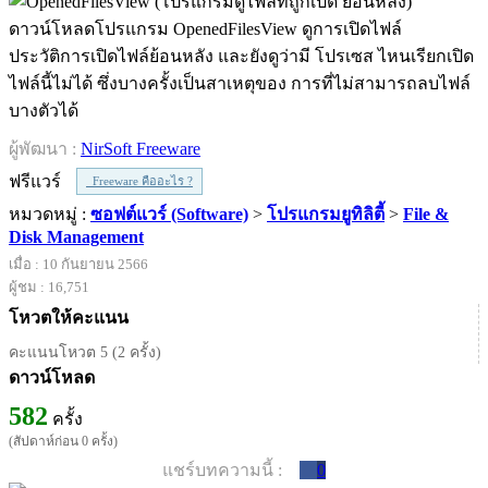
ดาวน์โหลดโปรแกรม OpenedFilesView ดูการเปิดไฟล์
ประวัติการเปิดไฟล์ย้อนหลัง และยังดูว่ามี โปรเซส ไหนเรียกเปิด
ไฟล์นี้ไม่ได้ ซึ่งบางครั้งเป็นสาเหตุของ การที่ไม่สามารถลบไฟล์
บางตัวได้
ผู้พัฒนา :
NirSoft Freeware
ฟรีแวร์
Freeware คืออะไร ?
หมวดหมู่ :
ซอฟต์แวร์ (Software)
>
โปรแกรมยูทิลิตี้
>
File &
Disk Management
เมื่อ : 10 กันยายน 2566
ผู้ชม : 16,751
โหวตให้คะแนน
คะแนนโหวต 5 (2 ครั้ง)
ดาวน์โหลด
582
ครั้ง
(สัปดาห์ก่อน 0 ครั้ง)
แชร์บทความนี้ :
0