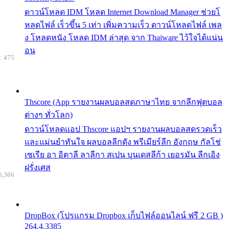
ดาวน์โหลด IDM โหลด Internet Download Manager ช่วยโ
หลดไฟล์ เร็วขึ้น 5 เท่า เพิ่มความเร็ว ดาวน์โหลดไฟล์ เพล
ง โหลดหนัง โหลด IDM ล่าสุด จาก Thaiware ไว้ใจได้แน่น
อน
: 475
Thscore (App รายงานผลบอลสดภาษาไทย จากลีกฟุตบอล
ต่างๆ ทั่วโลก)
ดาวน์โหลดแอป Thscore แอปฯ รายงานผลบอลสดรวดเร็ว
และแม่นยำทันใจ ผลบอลลีกดัง พรีเมียร์ลีก อังกฤษ กัลโช่
เซเรีย อา อิตาลี ลาลีกา สเปน บุนเดสลีก้า เยอรมัน ลีกเอิง
ฝรั่งเศส
6,366
DropBox (โปรแกรม Dropbox เก็บไฟล์ออนไลน์ ฟรี 2 GB )
264.4.3385