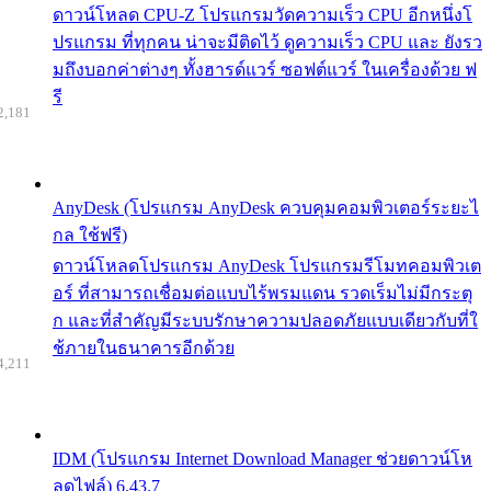
ดาวน์โหลด CPU-Z โปรแกรมวัดความเร็ว CPU อีกหนึ่งโ
ปรแกรม ที่ทุกคน น่าจะมีติดไว้ ดูความเร็ว CPU และ ยังรว
มถึงบอกค่าต่างๆ ทั้งฮารด์แวร์ ซอฟต์แวร์ ในเครื่องด้วย ฟ
รี
2,181
AnyDesk (โปรแกรม AnyDesk ควบคุมคอมพิวเตอร์ระยะไ
กล ใช้ฟรี)
ดาวน์โหลดโปรแกรม AnyDesk โปรแกรมรีโมทคอมพิวเต
อร์ ที่สามารถเชื่อมต่อแบบไร้พรมแดน รวดเร็มไม่มีกระตุ
ก และที่สำคัญมีระบบรักษาความปลอดภัยแบบเดียวกับที่ใ
ช้ภายในธนาคารอีกด้วย
4,211
IDM (โปรแกรม Internet Download Manager ช่วยดาวน์โห
ลดไฟล์) 6.43.7