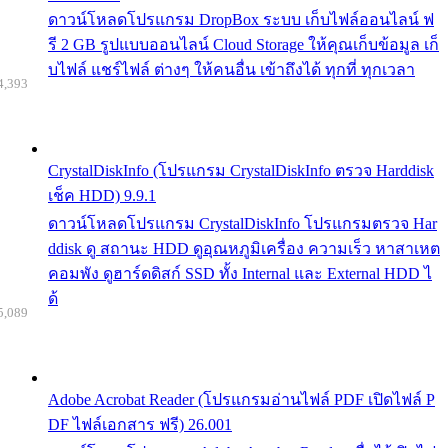
ดาวน์โหลดโปรแกรม DropBox ระบบ เก็บไฟล์ออนไลน์ ฟ
รี 2 GB รูปแบบออนไลน์ Cloud Storage ให้คุณเก็บข้อมูล เก็
บไฟล์ แชร์ไฟล์ ต่างๆ ให้คนอื่น เข้าถึงได้ ทุกที่ ทุกเวลา
4,393
CrystalDiskInfo (โปรแกรม CrystalDiskInfo ตรวจ Harddisk
เช็ค HDD) 9.9.1
ดาวน์โหลดโปรแกรม CrystalDiskInfo โปรแกรมตรวจ Har
ddisk ดู สถานะ HDD ดูอุณหภูมิเครื่อง ความเร็ว หาสาเหต
คอมพัง ดูฮาร์ดดิสก์ SSD ทั้ง Internal และ External HDD ไ
ด้
5,089
Adobe Acrobat Reader (โปรแกรมอ่านไฟล์ PDF เปิดไฟล์ P
DF ไฟล์เอกสาร ฟรี) 26.001