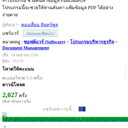
โปรแกรมนี้จะช่วยให้ท่านค้นหา แฟ้มข้อมูล PDF ได้อย่าง
ง่ายดาย
ผู้พัฒนา :
ทองเสี่ยน จันทร์พูล
แชร์แวร์
Shareware คืออะไร ?
หมวดหมู่ :
ซอฟต์แวร์ (Software)
>
โปรแกรมบริหารธุรกิจ
>
Document Management
เมื่อ : 10 เมษายน 2550
ผู้ชม : 15,178
โหวตให้คะแนน
คะแนนโหวต 5 (1 ครั้ง)
ดาวน์โหลด
2,027
ครั้ง
(สัปดาห์ก่อน 0 ครั้ง)
แชร์บทความนี้ :
0
»