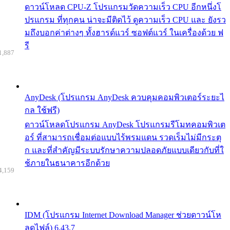
ดาวน์โหลด CPU-Z โปรแกรมวัดความเร็ว CPU อีกหนึ่งโ
ปรแกรม ที่ทุกคน น่าจะมีติดไว้ ดูความเร็ว CPU และ ยังรว
มถึงบอกค่าต่างๆ ทั้งฮารด์แวร์ ซอฟต์แวร์ ในเครื่องด้วย ฟ
รี
1,887
AnyDesk (โปรแกรม AnyDesk ควบคุมคอมพิวเตอร์ระยะไ
กล ใช้ฟรี)
ดาวน์โหลดโปรแกรม AnyDesk โปรแกรมรีโมทคอมพิวเต
อร์ ที่สามารถเชื่อมต่อแบบไร้พรมแดน รวดเร็มไม่มีกระตุ
ก และที่สำคัญมีระบบรักษาความปลอดภัยแบบเดียวกับที่ใ
ช้ภายในธนาคารอีกด้วย
4,159
IDM (โปรแกรม Internet Download Manager ช่วยดาวน์โห
ลดไฟล์) 6.43.7