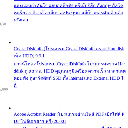
และแม่นยำทันใจ ผลบอลลีกดัง พรีเมียร์ลีก อังกฤษ กัลโช่
เซเรีย อา อิตาลี ลาลีกา สเปน บุนเดสลีก้า เยอรมัน ลีกเอิง
ฝรั่งเศส
4,301
CrystalDiskInfo (โปรแกรม CrystalDiskInfo ตรวจ Harddisk
เช็ค HDD) 9.9.1
ดาวน์โหลดโปรแกรม CrystalDiskInfo โปรแกรมตรวจ Har
ddisk ดู สถานะ HDD ดูอุณหภูมิเครื่อง ความเร็ว หาสาเหต
คอมพัง ดูฮาร์ดดิสก์ SSD ทั้ง Internal และ External HDD ไ
ด้
5,000
Adobe Acrobat Reader (โปรแกรมอ่านไฟล์ PDF เปิดไฟล์ P
DF ไฟล์เอกสาร ฟรี) 26.001