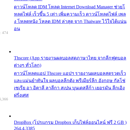
ดาวน์โหลด IDM โหลด Internet Download Manager ช่วยโ
หลดไฟล์ เร็วขึ้น 5 เท่า เพิ่มความเร็ว ดาวน์โหลดไฟล์ เพล
ง โหลดหนัง โหลด IDM ล่าสุด จาก Thaiware ไว้ใจได้แน่น
อน
: 474
Thscore (App รายงานผลบอลสดภาษาไทย จากลีกฟุตบอล
ต่างๆ ทั่วโลก)
ดาวน์โหลดแอป Thscore แอปฯ รายงานผลบอลสดรวดเร็ว
และแม่นยำทันใจ ผลบอลลีกดัง พรีเมียร์ลีก อังกฤษ กัลโช่
เซเรีย อา อิตาลี ลาลีกา สเปน บุนเดสลีก้า เยอรมัน ลีกเอิง
ฝรั่งเศส
6,366
DropBox (โปรแกรม Dropbox เก็บไฟล์ออนไลน์ ฟรี 2 GB )
264.4.3385