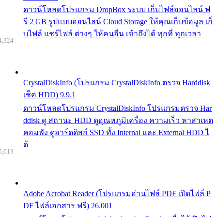
ดาวน์โหลดโปรแกรม DropBox ระบบ เก็บไฟล์ออนไลน์ ฟ
รี 2 GB รูปแบบออนไลน์ Cloud Storage ให้คุณเก็บข้อมูล เก็
บไฟล์ แชร์ไฟล์ ต่างๆ ให้คนอื่น เข้าถึงได้ ทุกที่ ทุกเวลา
4,324
CrystalDiskInfo (โปรแกรม CrystalDiskInfo ตรวจ Harddisk
เช็ค HDD) 9.9.1
ดาวน์โหลดโปรแกรม CrystalDiskInfo โปรแกรมตรวจ Har
ddisk ดู สถานะ HDD ดูอุณหภูมิเครื่อง ความเร็ว หาสาเหต
คอมพัง ดูฮาร์ดดิสก์ SSD ทั้ง Internal และ External HDD ไ
ด้
5,013
Adobe Acrobat Reader (โปรแกรมอ่านไฟล์ PDF เปิดไฟล์ P
DF ไฟล์เอกสาร ฟรี) 26.001