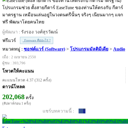
โปรแกรมช่วย ตั้งสายกีตาร์ EaseTune ของท่านให้ตรงกับ กีตาร์
มาตรฐาน เหมือนเล่นอยู่ในวงดนตรีนั้นๆ จริงๆ เนียนมากๆ แจก
ฟรี พัฒนาโดยคนไทย
ผู้พัฒนา :
รังรอง วงศ์สุรวัฒน์
ฟรีแวร์
Freeware คืออะไร ?
หมวดหมู่ :
ซอฟต์แวร์ (Software)
>
โปรแกรมมัลติมีเดีย
>
Audio
เมื่อ : 2 เมษายน 2550
ผู้ชม : 393,796
โหวตให้คะแนน
คะแนนโหวต 4.37 (312 ครั้ง)
ดาวน์โหลด
202,068
ครั้ง
(สัปดาห์ก่อน 1 ครั้ง)
แชร์บทความนี้ :
0