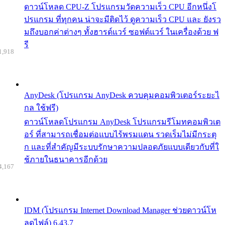
ดาวน์โหลด CPU-Z โปรแกรมวัดความเร็ว CPU อีกหนึ่งโ
ปรแกรม ที่ทุกคน น่าจะมีติดไว้ ดูความเร็ว CPU และ ยังรว
มถึงบอกค่าต่างๆ ทั้งฮารด์แวร์ ซอฟต์แวร์ ในเครื่องด้วย ฟ
รี
1,918
AnyDesk (โปรแกรม AnyDesk ควบคุมคอมพิวเตอร์ระยะไ
กล ใช้ฟรี)
ดาวน์โหลดโปรแกรม AnyDesk โปรแกรมรีโมทคอมพิวเต
อร์ ที่สามารถเชื่อมต่อแบบไร้พรมแดน รวดเร็มไม่มีกระตุ
ก และที่สำคัญมีระบบรักษาความปลอดภัยแบบเดียวกับที่ใ
ช้ภายในธนาคารอีกด้วย
4,167
IDM (โปรแกรม Internet Download Manager ช่วยดาวน์โห
ลดไฟล์) 6.43.7