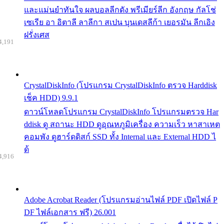
และแม่นยำทันใจ ผลบอลลีกดัง พรีเมียร์ลีก อังกฤษ กัลโช่
เซเรีย อา อิตาลี ลาลีกา สเปน บุนเดสลีก้า เยอรมัน ลีกเอิง
ฝรั่งเศส
4,191
CrystalDiskInfo (โปรแกรม CrystalDiskInfo ตรวจ Harddisk
เช็ค HDD) 9.9.1
ดาวน์โหลดโปรแกรม CrystalDiskInfo โปรแกรมตรวจ Har
ddisk ดู สถานะ HDD ดูอุณหภูมิเครื่อง ความเร็ว หาสาเหต
คอมพัง ดูฮาร์ดดิสก์ SSD ทั้ง Internal และ External HDD ไ
ด้
4,916
Adobe Acrobat Reader (โปรแกรมอ่านไฟล์ PDF เปิดไฟล์ P
DF ไฟล์เอกสาร ฟรี) 26.001