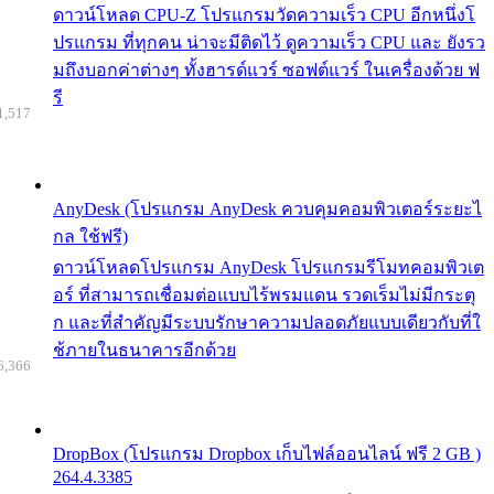
ดาวน์โหลด CPU-Z โปรแกรมวัดความเร็ว CPU อีกหนึ่งโ
ปรแกรม ที่ทุกคน น่าจะมีติดไว้ ดูความเร็ว CPU และ ยังรว
มถึงบอกค่าต่างๆ ทั้งฮารด์แวร์ ซอฟต์แวร์ ในเครื่องด้วย ฟ
รี
1,517
AnyDesk (โปรแกรม AnyDesk ควบคุมคอมพิวเตอร์ระยะไ
กล ใช้ฟรี)
ดาวน์โหลดโปรแกรม AnyDesk โปรแกรมรีโมทคอมพิวเต
อร์ ที่สามารถเชื่อมต่อแบบไร้พรมแดน รวดเร็มไม่มีกระตุ
ก และที่สำคัญมีระบบรักษาความปลอดภัยแบบเดียวกับที่ใ
ช้ภายในธนาคารอีกด้วย
6,366
DropBox (โปรแกรม Dropbox เก็บไฟล์ออนไลน์ ฟรี 2 GB )
264.4.3385