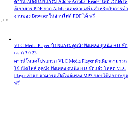
ดาวน์โหลดโปรแกรม Adobe Acrobat Reader เพื่อไว้เปิดไฟ
ล์เอกสาร PDF จาก Adobe และช่วยเสริมสำหรับกับการทำ
งานของ Browser ให้อ่านไฟล์ PDF ได้ ฟรี
1,318
VLC Media Player (โปรแกรมดูหนังฟังเพลง ดูหนัง HD ชัด
แจ๋ว) 3.0.23
ดาวน์โหลดโปรแกรม VLC Media Player ตัวเดียวสามารถ
ใช้ เปิดไฟล์ ดูหนัง ฟังเพลง ดูหนัง HD ชัดแจ๋ว โหลด VLC
Player ล่าสุด สามารถเปิดไฟล์เพลง MP3 ฯลฯ ได้ทุกตระกูล
ฟรี