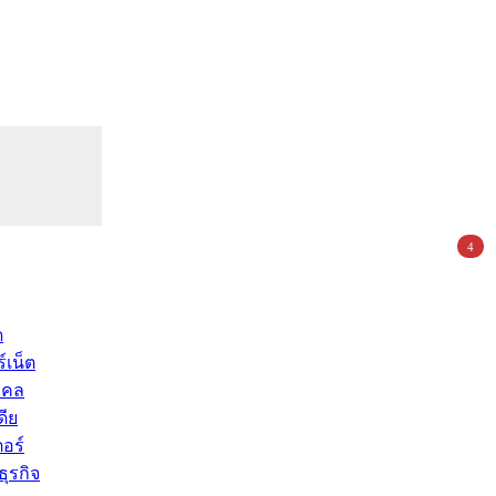
4
ด
์เน็ต
คคล
ดีย
อร์
ุรกิจ