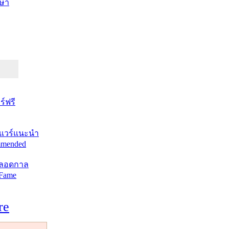
ษา
์ฟรี
แวร์แนะนำ
mended
ตลอดกาล
 Fame
re