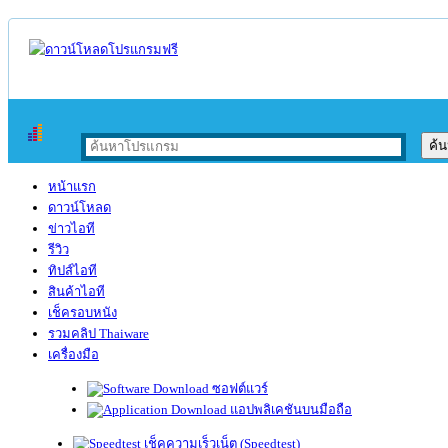
หน้าแรก
ดาวน์โหลด
ข่าวไอที
รีวิว
ทิปส์ไอที
สินค้าไอที
เช็ครอบหนัง
รวมคลิป Thaiware
เครื่องมือ
ซอฟต์แวร์
แอปพลิเคชันบนมือถือ
เช็คความเร็วเน็ต (Speedtest)