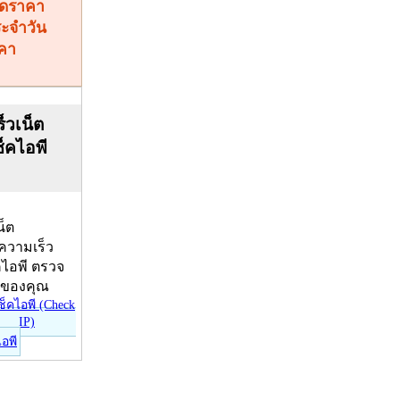
คา
็วเน็ต
ช็คไอพี
น็ต
บความเร็ว
คไอพี ตรวจ
ีของคุณ
ไอพี