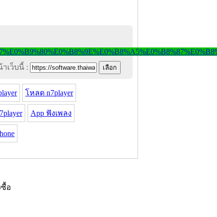
าเว็บนี้ :
layer
โหลด n7player
player
App ฟังเพลง
Phone
งซื้อ