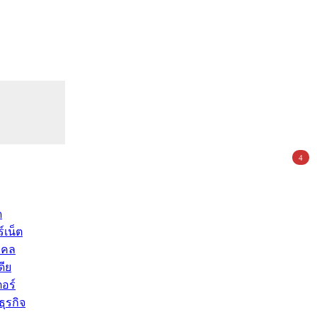
4
ด
์เน็ต
คคล
ดีย
อร์
ุรกิจ