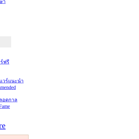
ษา
์ฟรี
แวร์แนะนำ
mended
ตลอดกาล
 Fame
re