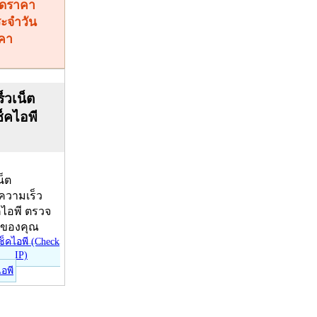
คา
็วเน็ต
ช็คไอพี
น็ต
บความเร็ว
คไอพี ตรวจ
ีของคุณ
ไอพี