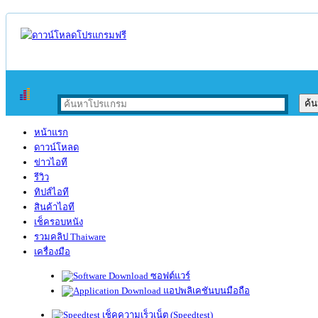
หน้าแรก
ดาวน์โหลด
ข่าวไอที
รีวิว
ทิปส์ไอที
สินค้าไอที
เช็ครอบหนัง
รวมคลิป Thaiware
เครื่องมือ
ซอฟต์แวร์
แอปพลิเคชันบนมือถือ
เช็คความเร็วเน็ต (Speedtest)