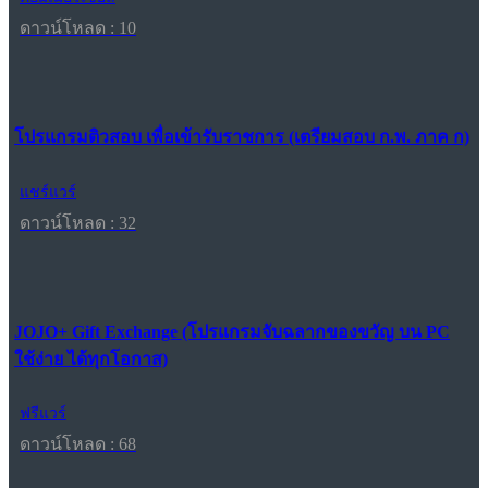
ดาวน์โหลด : 10
โปรแกรมติวสอบ เพื่อเข้ารับราชการ (เตรียมสอบ ก.พ. ภาค ก)
แชร์แวร์
ดาวน์โหลด : 32
JOJO+ Gift Exchange (โปรแกรมจับฉลากของขวัญ บน PC
ใช้ง่าย ได้ทุกโอกาส)
ฟรีแวร์
ดาวน์โหลด : 68