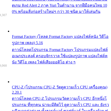
ดเกม Red Alert 2 ภาค Yuri ในตำนาน จากฝีมือคนไทย 10
0% พร้อมสิ่งก่อสร้างใหม่ๆ กว่า 30 ชนิด มาให้เล่นกัน
9,307
Format Factory (โหลด Format Factory แปลงไฟล์หนัง วิดีโอ
รูปภาพ เพลง) 5.16
ดาวน์โหลดโปรแกรม Format Factory โปรแกรมแปลงไฟล์
อเนกประสงค์ ครอบจักรวาล ใช้แปลงรูปภาพ แปลงไฟล์ห
นัง วิดีโอ เพลง ไฟล์เสียงออดิโอ ต่าง ๆ
9,060
CPU-Z (โปรแกรม CPU-Z วัดดูความเร็ว CPU เครื่องคุณ)
2.20.1
ดาวน์โหลด CPU-Z โปรแกรมวัดความเร็ว CPU อีกหนึ่งโ
ปรแกรม ที่ทุกคน น่าจะมีติดไว้ ดูความเร็ว CPU และ ยังรว
มถึงบอกค่าต่างๆ ทั้งฮารด์แวร์ ซอฟต์แวร์ ในเครื่องด้วย ฟ