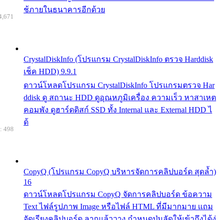
ช้ภายในธนาคารอีกด้วย
4,671
CrystalDiskInfo (โปรแกรม CrystalDiskInfo ตรวจ Harddisk
เช็ค HDD) 9.9.1
ดาวน์โหลดโปรแกรม CrystalDiskInfo โปรแกรมตรวจ Har
ddisk ดู สถานะ HDD ดูอุณหภูมิเครื่อง ความเร็ว หาสาเหต
คอมพัง ดูฮาร์ดดิสก์ SSD ทั้ง Internal และ External HDD ไ
ด้
: 498
CopyQ (โปรแกรม CopyQ บริหารจัดการคลิปบอร์ด สุดล้ำ)
16
ดาวน์โหลดโปรแกรม CopyQ จัดการคลิปบอร์ด ข้อความ
Text ไฟล์รูปภาพ Image หรือไฟล์ HTML ที่มีมากมาย แถม
จัดเรียงคลิปบอร์ด ลากแล้ววาง กำหนดปุ่มลัดให้เข้าถึงได้ง่