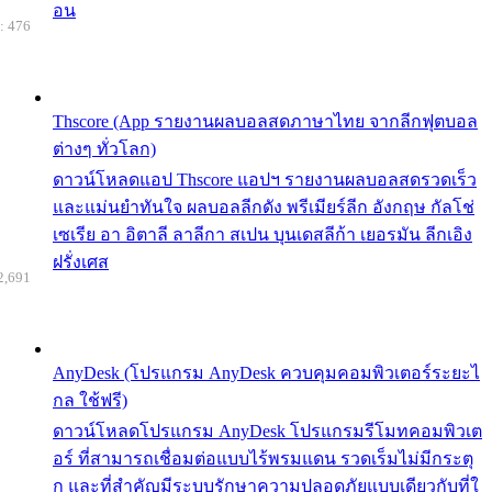
อน
: 476
Thscore (App รายงานผลบอลสดภาษาไทย จากลีกฟุตบอล
ต่างๆ ทั่วโลก)
ดาวน์โหลดแอป Thscore แอปฯ รายงานผลบอลสดรวดเร็ว
และแม่นยำทันใจ ผลบอลลีกดัง พรีเมียร์ลีก อังกฤษ กัลโช่
เซเรีย อา อิตาลี ลาลีกา สเปน บุนเดสลีก้า เยอรมัน ลีกเอิง
ฝรั่งเศส
2,691
AnyDesk (โปรแกรม AnyDesk ควบคุมคอมพิวเตอร์ระยะไ
กล ใช้ฟรี)
ดาวน์โหลดโปรแกรม AnyDesk โปรแกรมรีโมทคอมพิวเต
อร์ ที่สามารถเชื่อมต่อแบบไร้พรมแดน รวดเร็มไม่มีกระตุ
ก และที่สำคัญมีระบบรักษาความปลอดภัยแบบเดียวกับที่ใ