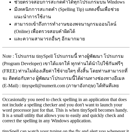
ช่วยตรวจสอบการสะกดคำได้ทุกโปรแกรมบน Windows
มีเทคนิกการสะกดคำ (Spelling Tip) แสดงขึ้นเพื่อช่วย
แนะนำการใช้งาน
สามารถเข้าถึงการทำงานของพจนานุกรมออนไลน์
(Online) เพื่อตรวจสอบคำผิดได้
และความสามารถอื่นๆ อีกมากมาย
Note : โปรแกรม tinySpell โปรแกรมนี้ ทางผู้พัฒนา โปรแกรม
(Program Developer) เขาได้แจกให้ ทุกท่านได้นำไปใช้กันฟรีๆ
(FREE) ท่านไม่ต้องเสียค่าใช้จ่ายใดๆ ทั้งสิ้น โดยท่านสามารถที่
จะ ติดต่อกับทาง ผู้พัฒนาโปรแกรมนี้ได้ผ่านทางช่องทางอีเมล
(E-Mail) : tinyspell@numerit.com (ภาษาอังกฤษ) ได้ทันทีเลย
Occasionally you need to check spelling in an application that does
not include a spelling checker and you don't want to launch your
word processor just for that. This is when tinySpell becomes handy.
It is a small utility that allows you to easily and quickly check and
correct the spelling in any Windows application.
tinySpell can watch your typing on the fly and alert you whenever it