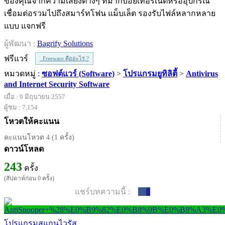
ของคุณจากความเสี่ยงต่างๆ ที่มากับอิยเทอร์เน็ตหรืออุปกรณ์
เชื่อมต่อรวมไปถึงสมาร์ทโฟน แม็บเล็ต รองรับไฟล์หลากหลาย
แบบ แจกฟรี
ผู้พัฒนา :
Bagrify Solutions
ฟรีแวร์
Freeware คืออะไร ?
หมวดหมู่ :
ซอฟต์แวร์ (Software)
>
โปรแกรมยูทิลิตี้
>
Antivirus
and Internet Security Software
เมื่อ : 9 มิถุนายน 2557
ผู้ชม : 7,154
โหวตให้คะแนน
คะแนนโหวต 4 (1 ครั้ง)
ดาวน์โหลด
243
ครั้ง
(สัปดาห์ก่อน 0 ครั้ง)
แชร์บทความนี้ :
0
โปรแกรมสแกนไวรัส