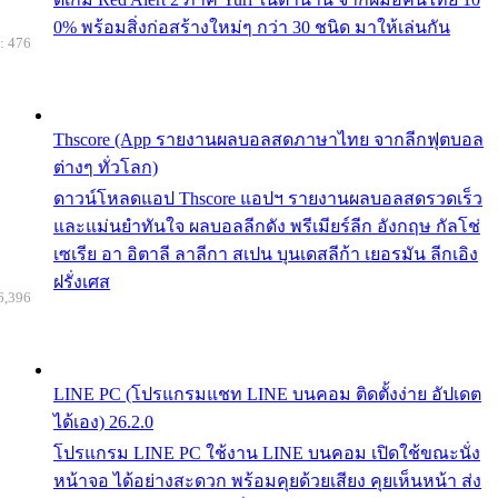
0% พร้อมสิ่งก่อสร้างใหม่ๆ กว่า 30 ชนิด มาให้เล่นกัน
: 476
Thscore (App รายงานผลบอลสดภาษาไทย จากลีกฟุตบอล
ต่างๆ ทั่วโลก)
ดาวน์โหลดแอป Thscore แอปฯ รายงานผลบอลสดรวดเร็ว
และแม่นยำทันใจ ผลบอลลีกดัง พรีเมียร์ลีก อังกฤษ กัลโช่
เซเรีย อา อิตาลี ลาลีกา สเปน บุนเดสลีก้า เยอรมัน ลีกเอิง
ฝรั่งเศส
6,396
LINE PC (โปรแกรมแชท LINE บนคอม ติดตั้งง่าย อัปเดต
ได้เอง) 26.2.0
โปรแกรม LINE PC ใช้งาน LINE บนคอม เปิดใช้ขณะนั่ง
หน้าจอ ได้อย่างสะดวก พร้อมคุยด้วยเสียง คุยเห็นหน้า ส่ง