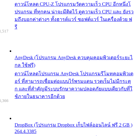
ดาวน์โหลด CPU-Z โปรแกรมวัดความเร็ว CPU อีกหนึ่งโ
ปรแกรม ที่ทุกคน น่าจะมีติดไว้ ดูความเร็ว CPU และ ยังรว
มถึงบอกค่าต่างๆ ทั้งฮารด์แวร์ ซอฟต์แวร์ ในเครื่องด้วย ฟ
รี
1,517
AnyDesk (โปรแกรม AnyDesk ควบคุมคอมพิวเตอร์ระยะไ
กล ใช้ฟรี)
ดาวน์โหลดโปรแกรม AnyDesk โปรแกรมรีโมทคอมพิวเต
อร์ ที่สามารถเชื่อมต่อแบบไร้พรมแดน รวดเร็มไม่มีกระตุ
ก และที่สำคัญมีระบบรักษาความปลอดภัยแบบเดียวกับที่ใ
ช้ภายในธนาคารอีกด้วย
6,366
DropBox (โปรแกรม Dropbox เก็บไฟล์ออนไลน์ ฟรี 2 GB )
264.4.3385