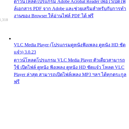
ดาวน์โหลดโปรแกรม Adobe Acrobat Reader เพื่อไว้เปิดไฟ
ล์เอกสาร PDF จาก Adobe และช่วยเสริมสำหรับกับการทำ
งานของ Browser ให้อ่านไฟล์ PDF ได้ ฟรี
1,318
VLC Media Player (โปรแกรมดูหนังฟังเพลง ดูหนัง HD ชัด
แจ๋ว) 3.0.23
ดาวน์โหลดโปรแกรม VLC Media Player ตัวเดียวสามารถ
ใช้ เปิดไฟล์ ดูหนัง ฟังเพลง ดูหนัง HD ชัดแจ๋ว โหลด VLC
Player ล่าสุด สามารถเปิดไฟล์เพลง MP3 ฯลฯ ได้ทุกตระกูล
ฟรี