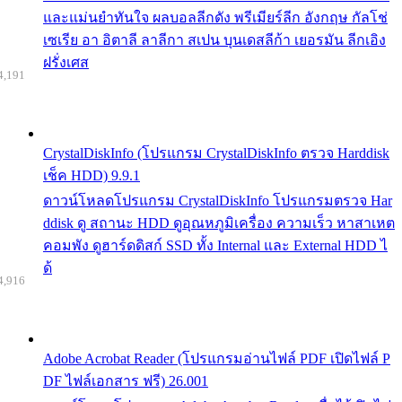
และแม่นยำทันใจ ผลบอลลีกดัง พรีเมียร์ลีก อังกฤษ กัลโช่
เซเรีย อา อิตาลี ลาลีกา สเปน บุนเดสลีก้า เยอรมัน ลีกเอิง
ฝรั่งเศส
4,191
CrystalDiskInfo (โปรแกรม CrystalDiskInfo ตรวจ Harddisk
เช็ค HDD) 9.9.1
ดาวน์โหลดโปรแกรม CrystalDiskInfo โปรแกรมตรวจ Har
ddisk ดู สถานะ HDD ดูอุณหภูมิเครื่อง ความเร็ว หาสาเหต
คอมพัง ดูฮาร์ดดิสก์ SSD ทั้ง Internal และ External HDD ไ
ด้
4,916
Adobe Acrobat Reader (โปรแกรมอ่านไฟล์ PDF เปิดไฟล์ P
DF ไฟล์เอกสาร ฟรี) 26.001