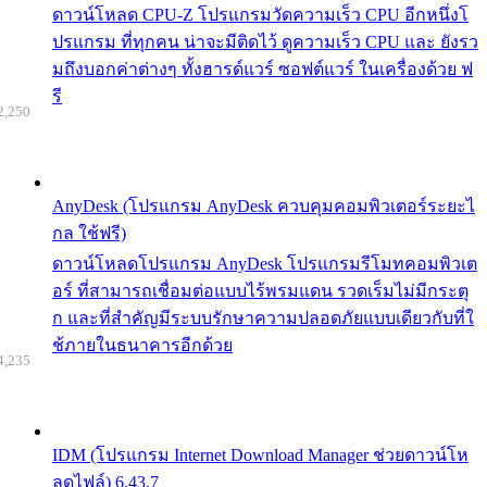
ดาวน์โหลด CPU-Z โปรแกรมวัดความเร็ว CPU อีกหนึ่งโ
ปรแกรม ที่ทุกคน น่าจะมีติดไว้ ดูความเร็ว CPU และ ยังรว
มถึงบอกค่าต่างๆ ทั้งฮารด์แวร์ ซอฟต์แวร์ ในเครื่องด้วย ฟ
รี
2,250
AnyDesk (โปรแกรม AnyDesk ควบคุมคอมพิวเตอร์ระยะไ
กล ใช้ฟรี)
ดาวน์โหลดโปรแกรม AnyDesk โปรแกรมรีโมทคอมพิวเต
อร์ ที่สามารถเชื่อมต่อแบบไร้พรมแดน รวดเร็มไม่มีกระตุ
ก และที่สำคัญมีระบบรักษาความปลอดภัยแบบเดียวกับที่ใ
ช้ภายในธนาคารอีกด้วย
4,235
IDM (โปรแกรม Internet Download Manager ช่วยดาวน์โห
ลดไฟล์) 6.43.7