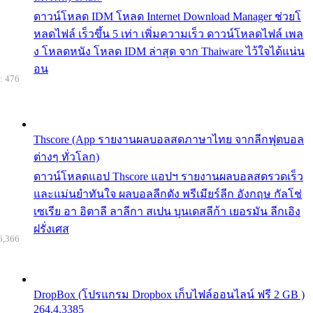
ดาวน์โหลด IDM โหลด Internet Download Manager ช่วยโ
หลดไฟล์ เร็วขึ้น 5 เท่า เพิ่มความเร็ว ดาวน์โหลดไฟล์ เพล
ง โหลดหนัง โหลด IDM ล่าสุด จาก Thaiware ไว้ใจได้แน่น
อน
: 476
Thscore (App รายงานผลบอลสดภาษาไทย จากลีกฟุตบอล
ต่างๆ ทั่วโลก)
ดาวน์โหลดแอป Thscore แอปฯ รายงานผลบอลสดรวดเร็ว
และแม่นยำทันใจ ผลบอลลีกดัง พรีเมียร์ลีก อังกฤษ กัลโช่
เซเรีย อา อิตาลี ลาลีกา สเปน บุนเดสลีก้า เยอรมัน ลีกเอิง
ฝรั่งเศส
6,366
DropBox (โปรแกรม Dropbox เก็บไฟล์ออนไลน์ ฟรี 2 GB )
264.4.3385