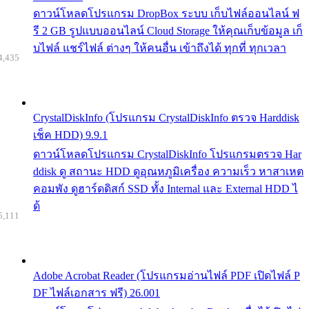
ดาวน์โหลดโปรแกรม DropBox ระบบ เก็บไฟล์ออนไลน์ ฟ
รี 2 GB รูปแบบออนไลน์ Cloud Storage ให้คุณเก็บข้อมูล เก็
บไฟล์ แชร์ไฟล์ ต่างๆ ให้คนอื่น เข้าถึงได้ ทุกที่ ทุกเวลา
4,435
CrystalDiskInfo (โปรแกรม CrystalDiskInfo ตรวจ Harddisk
เช็ค HDD) 9.9.1
ดาวน์โหลดโปรแกรม CrystalDiskInfo โปรแกรมตรวจ Har
ddisk ดู สถานะ HDD ดูอุณหภูมิเครื่อง ความเร็ว หาสาเหต
คอมพัง ดูฮาร์ดดิสก์ SSD ทั้ง Internal และ External HDD ไ
ด้
5,111
Adobe Acrobat Reader (โปรแกรมอ่านไฟล์ PDF เปิดไฟล์ P
DF ไฟล์เอกสาร ฟรี) 26.001