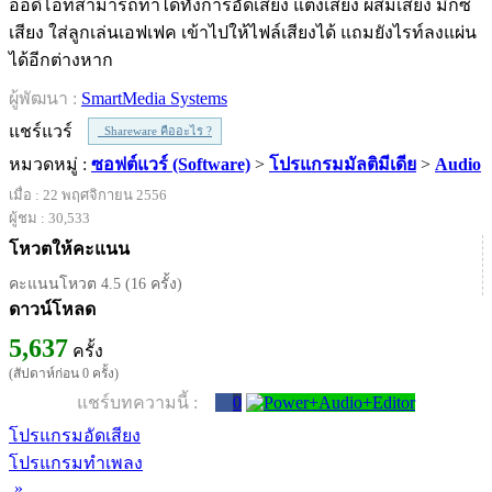
ออดิโอที่สามารถทำได้ทั้งการอัดเสียง แต่งเสียง ผสมเสียง มิกซ์
เสียง ใส่ลูกเล่นเอฟเฟค เข้าไปให้ไฟล์เสียงได้ แถมยังไรท์ลงแผ่น
ได้อีกต่างหาก
ผู้พัฒนา :
SmartMedia Systems
แชร์แวร์
Shareware คืออะไร ?
หมวดหมู่ :
ซอฟต์แวร์ (Software)
>
โปรแกรมมัลติมีเดีย
>
Audio
เมื่อ : 22 พฤศจิกายน 2556
ผู้ชม : 30,533
โหวตให้คะแนน
คะแนนโหวต 4.5 (16 ครั้ง)
ดาวน์โหลด
5,637
ครั้ง
(สัปดาห์ก่อน 0 ครั้ง)
แชร์บทความนี้ :
0
โปรแกรมอัดเสียง
โปรแกรมทำเพลง
»