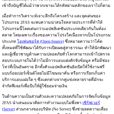
เข้าถึงบัญชีได้แม้ว่าพวกเขาจะได้รหัสผ่านหลักของเราไปก็ตาม
เมื่อทำการวิเคราะห์เจาะลึกถึงโครงสร้าง และจุดเด่นของ
โปรแกรม 2FAS จะพบความน่าสนใจหลายประการที่ทำให้
โปรแกรมนี้โดดเด่นกว่าแอปพลิเคชันประเภทเดียวกันในท้อง
ตลาด โดยเฉพาะเรื่องของความโปร่งใสเนื่องจากเป็นโปรแกรม
ประเภท
โอเพ่นซอร์ส (Open-Source)
ซึ่งหมายความว่าโค้ด
ทั้งหมดที่ใช้พัฒนาได้รับการเปิดเผยสู่สาธารณะ ทำให้นักพัฒนา
และผู้เชี่ยวชาญด้านความปลอดภัยทั่วโลกสามารถเข้าไปตรวจ
สอบระบบภายในได้ว่าไม่มีการแอบแฝงดักจับข้อมูล หรือมีช่อง
โหว่ที่เป็นอันตราย อีกทั้งตัวแอปพลิเคชันยังเปิดให้ใช้งานฟรี
แบบร้อยเปอร์เซ็นต์โดยไม่มีโฆษณาคั่น หรือการเรียกเก็บค่า
บริการแอบแฝงใด ๆ ซึ่งแตกต่างจากคู่แข่งหลายรายที่มักจะ
จำกัดฟีเจอร์เพื่อบีบให้ผู้ใช้ยอมจ่ายเงิน
ในด้านความเป็นส่วนตัวและความปลอดภัยในการจัดเก็บข้อมูล
2FAS นำเสนอแนวคิดการทำงานแบบไม่พึ่งพา
เซิร์ฟเวอร์
(Server)
ส่วนกลางของบริษัท (No Server) ซึ่งช่วยลดความเสี่ยง