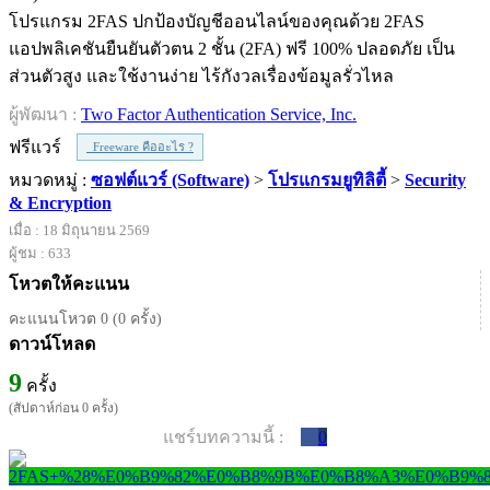
โปรแกรม 2FAS ปกป้องบัญชีออนไลน์ของคุณด้วย 2FAS
แอปพลิเคชันยืนยันตัวตน 2 ชั้น (2FA) ฟรี 100% ปลอดภัย เป็น
ส่วนตัวสูง และใช้งานง่าย ไร้กังวลเรื่องข้อมูลรั่วไหล
ผู้พัฒนา :
Two Factor Authentication Service, Inc.
ฟรีแวร์
Freeware คืออะไร ?
หมวดหมู่ :
ซอฟต์แวร์ (Software)
>
โปรแกรมยูทิลิตี้
>
Security
& Encryption
เมื่อ : 18 มิถุนายน 2569
ผู้ชม : 633
โหวตให้คะแนน
คะแนนโหวต 0 (0 ครั้ง)
ดาวน์โหลด
9
ครั้ง
(สัปดาห์ก่อน 0 ครั้ง)
แชร์บทความนี้ :
0