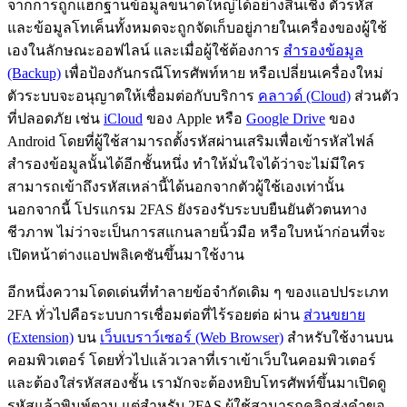
จากการถูกแฮกฐานข้อมูลขนาดใหญ่ได้อย่างสิ้นเชิง ตัวรหัส
และข้อมูลโทเค็นทั้งหมดจะถูกจัดเก็บอยู่ภายในเครื่องของผู้ใช้
เองในลักษณะออฟไลน์ และเมื่อผู้ใช้ต้องการ
สำรองข้อมูล
(Backup)
เพื่อป้องกันกรณีโทรศัพท์หาย หรือเปลี่ยนเครื่องใหม่
ตัวระบบจะอนุญาตให้เชื่อมต่อกับบริการ
คลาวด์ (Cloud)
ส่วนตัว
ที่ปลอดภัย เช่น
iCloud
ของ Apple หรือ
Google Drive
ของ
Android โดยที่ผู้ใช้สามารถตั้งรหัสผ่านเสริมเพื่อเข้ารหัสไฟล์
สำรองข้อมูลนั้นได้อีกชั้นหนึ่ง ทำให้มั่นใจได้ว่าจะไม่มีใคร
สามารถเข้าถึงรหัสเหล่านี้ได้นอกจากตัวผู้ใช้เองเท่านั้น
นอกจากนี้ โปรแกรม 2FAS ยังรองรับระบบยืนยันตัวตนทาง
ชีวภาพ ไม่ว่าจะเป็นการสแกนลายนิ้วมือ หรือใบหน้าก่อนที่จะ
เปิดหน้าต่างแอปพลิเคชันขึ้นมาใช้งาน
อีกหนึ่งความโดดเด่นที่ทำลายข้อจำกัดเดิม ๆ ของแอปประเภท
2FA ทั่วไปคือระบบการเชื่อมต่อที่ไร้รอยต่อ ผ่าน
ส่วนขยาย
(Extension)
บน
เว็บเบราว์เซอร์ (Web Browser)
สำหรับใช้งานบน
คอมพิวเตอร์ โดยทั่วไปแล้วเวลาที่เราเข้าเว็บในคอมพิวเตอร์
และต้องใส่รหัสสองชั้น เรามักจะต้องหยิบโทรศัพท์ขึ้นมาเปิดดู
รหัสแล้วพิมพ์ตาม แต่สำหรับ 2FAS ผู้ใช้สามารถคลิกส่งคำขอ