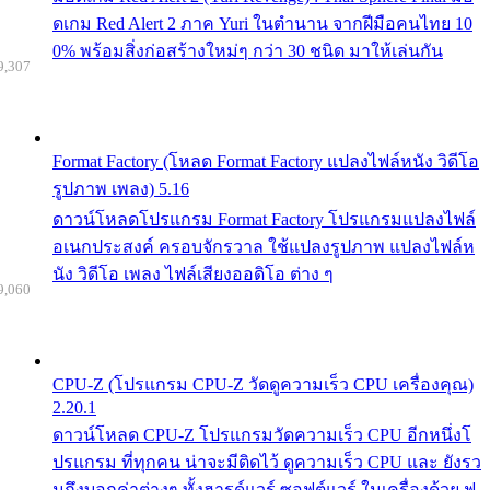
ดเกม Red Alert 2 ภาค Yuri ในตำนาน จากฝีมือคนไทย 10
0% พร้อมสิ่งก่อสร้างใหม่ๆ กว่า 30 ชนิด มาให้เล่นกัน
9,307
Format Factory (โหลด Format Factory แปลงไฟล์หนัง วิดีโอ
รูปภาพ เพลง) 5.16
ดาวน์โหลดโปรแกรม Format Factory โปรแกรมแปลงไฟล์
อเนกประสงค์ ครอบจักรวาล ใช้แปลงรูปภาพ แปลงไฟล์ห
นัง วิดีโอ เพลง ไฟล์เสียงออดิโอ ต่าง ๆ
9,060
CPU-Z (โปรแกรม CPU-Z วัดดูความเร็ว CPU เครื่องคุณ)
2.20.1
ดาวน์โหลด CPU-Z โปรแกรมวัดความเร็ว CPU อีกหนึ่งโ
ปรแกรม ที่ทุกคน น่าจะมีติดไว้ ดูความเร็ว CPU และ ยังรว
มถึงบอกค่าต่างๆ ทั้งฮารด์แวร์ ซอฟต์แวร์ ในเครื่องด้วย ฟ