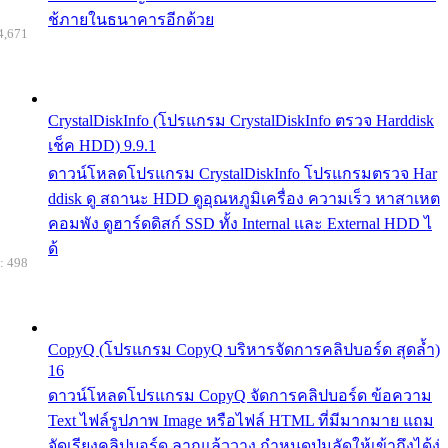
ช้ภายในธนาคารอีกด้วย
4,671
CrystalDiskInfo (โปรแกรม CrystalDiskInfo ตรวจ Harddisk
เช็ค HDD) 9.9.1
ดาวน์โหลดโปรแกรม CrystalDiskInfo โปรแกรมตรวจ Har
ddisk ดู สถานะ HDD ดูอุณหภูมิเครื่อง ความเร็ว หาสาเหต
คอมพัง ดูฮาร์ดดิสก์ SSD ทั้ง Internal และ External HDD ไ
ด้
: 498
CopyQ (โปรแกรม CopyQ บริหารจัดการคลิปบอร์ด สุดล้ำ)
16
ดาวน์โหลดโปรแกรม CopyQ จัดการคลิปบอร์ด ข้อความ
Text ไฟล์รูปภาพ Image หรือไฟล์ HTML ที่มีมากมาย แถม
จัดเรียงคลิปบอร์ด ลากแล้ววาง กำหนดปุ่มลัดให้เข้าถึงได้ง่