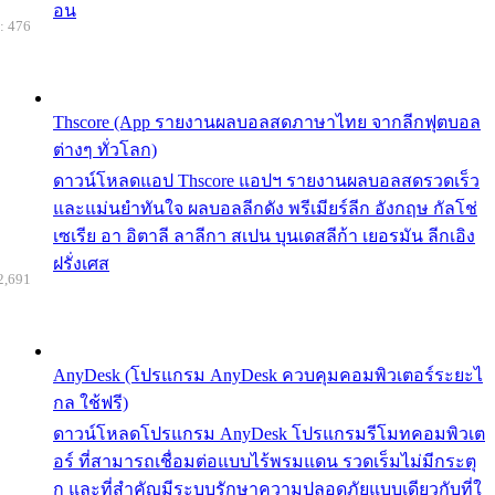
อน
: 476
Thscore (App รายงานผลบอลสดภาษาไทย จากลีกฟุตบอล
ต่างๆ ทั่วโลก)
ดาวน์โหลดแอป Thscore แอปฯ รายงานผลบอลสดรวดเร็ว
และแม่นยำทันใจ ผลบอลลีกดัง พรีเมียร์ลีก อังกฤษ กัลโช่
เซเรีย อา อิตาลี ลาลีกา สเปน บุนเดสลีก้า เยอรมัน ลีกเอิง
ฝรั่งเศส
2,691
AnyDesk (โปรแกรม AnyDesk ควบคุมคอมพิวเตอร์ระยะไ
กล ใช้ฟรี)
ดาวน์โหลดโปรแกรม AnyDesk โปรแกรมรีโมทคอมพิวเต
อร์ ที่สามารถเชื่อมต่อแบบไร้พรมแดน รวดเร็มไม่มีกระตุ
ก และที่สำคัญมีระบบรักษาความปลอดภัยแบบเดียวกับที่ใ