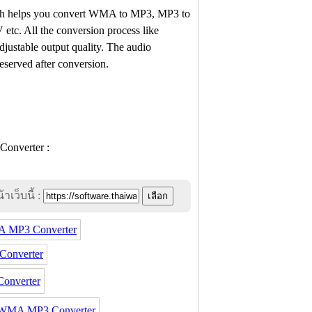
h helps you convert WMA to MP3, MP3 to
All the conversion process like
stable output quality. The audio
reserved after conversion.
าเว็บนี้ :
A MP3 Converter
onverter
onverter
 WMA MP3 Converter