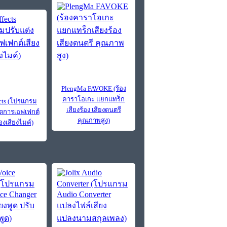
PlengMa FAVOKE (ร้อง
คาราโอเกะ แยกแทร็ก
ects (โปรแกรม
เสียงร้อง เสียงดนตรี
จัดการเอฟเฟกต์
คุณภาพสูง)
องเสียงไมค์)