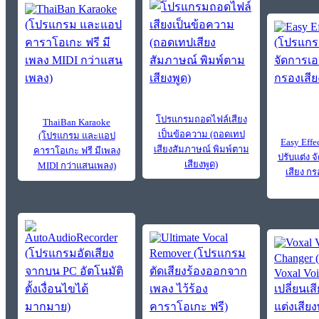
โปรแกรมถอดไฟล์เสียง
ThaiBan Karaoke
เป็นข้อความ (ถอดเทป
(โปรแกรม และแอป
Easy Eff
เสียงสัมภาษณ์ พิมพ์ตาม
คาราโอเกะ ฟรี มีเพลง
ปรับแต่ง 
เสียงพูด)
MIDI กว่าแสนเพลง)
เสียง กร