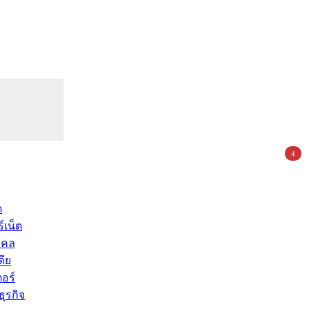
4
ด
์เน็ต
คคล
ดีย
อร์
ุรกิจ