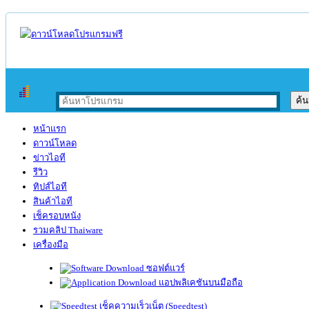
หน้าแรก
ดาวน์โหลด
ข่าวไอที
รีวิว
ทิปส์ไอที
สินค้าไอที
เช็ครอบหนัง
รวมคลิป Thaiware
เครื่องมือ
ซอฟต์แวร์
แอปพลิเคชันบนมือถือ
เช็คความเร็วเน็ต (Speedtest)