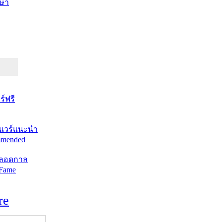
ษา
์ฟรี
แวร์แนะนำ
mended
ตลอดกาล
 Fame
re