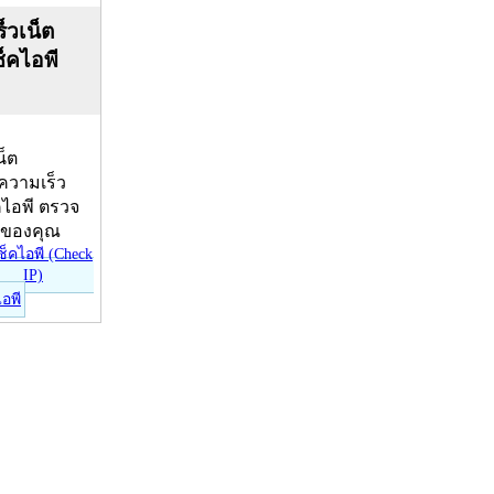
็วเน็ต
ช็คไอพี
น็ต
บความเร็ว
คไอพี ตรวจ
ีของคุณ
ไอพี