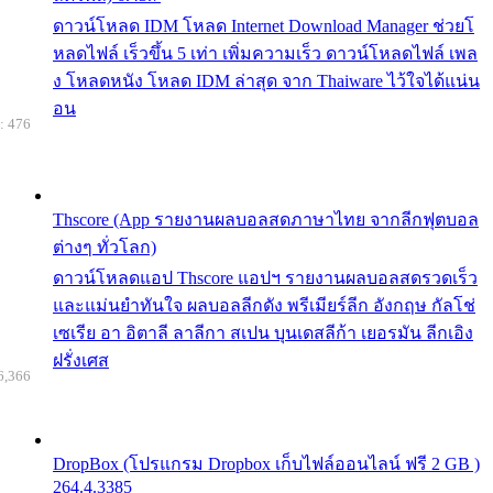
ดาวน์โหลด IDM โหลด Internet Download Manager ช่วยโ
หลดไฟล์ เร็วขึ้น 5 เท่า เพิ่มความเร็ว ดาวน์โหลดไฟล์ เพล
ง โหลดหนัง โหลด IDM ล่าสุด จาก Thaiware ไว้ใจได้แน่น
อน
: 476
Thscore (App รายงานผลบอลสดภาษาไทย จากลีกฟุตบอล
ต่างๆ ทั่วโลก)
ดาวน์โหลดแอป Thscore แอปฯ รายงานผลบอลสดรวดเร็ว
และแม่นยำทันใจ ผลบอลลีกดัง พรีเมียร์ลีก อังกฤษ กัลโช่
เซเรีย อา อิตาลี ลาลีกา สเปน บุนเดสลีก้า เยอรมัน ลีกเอิง
ฝรั่งเศส
6,366
DropBox (โปรแกรม Dropbox เก็บไฟล์ออนไลน์ ฟรี 2 GB )
264.4.3385