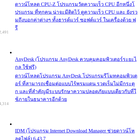
ดาวน์โหลด CPU-Z โปรแกรมวัดความเร็ว CPU อีกหนึ่งโ
ปรแกรม ที่ทุกคน น่าจะมีติดไว้ ดูความเร็ว CPU และ ยังรว
มถึงบอกค่าต่างๆ ทั้งฮารด์แวร์ ซอฟต์แวร์ ในเครื่องด้วย ฟ
รี
2,491
AnyDesk (โปรแกรม AnyDesk ควบคุมคอมพิวเตอร์ระยะไ
กล ใช้ฟรี)
ดาวน์โหลดโปรแกรม AnyDesk โปรแกรมรีโมทคอมพิวเต
อร์ ที่สามารถเชื่อมต่อแบบไร้พรมแดน รวดเร็มไม่มีกระตุ
ก และที่สำคัญมีระบบรักษาความปลอดภัยแบบเดียวกับที่ใ
ช้ภายในธนาคารอีกด้วย
4,314
IDM (โปรแกรม Internet Download Manager ช่วยดาวน์โห
ลดไฟล์) 6.43.7