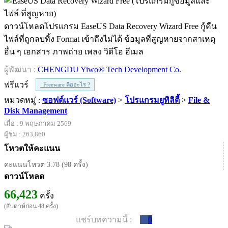
ดาวน์โหลดโปรแกรม EaseUS Data Recovery Wizard Free กู้คืน
ไฟล์ที่ถูกลบทิ้ง Format เข้าถึงไม่ได้ ข้อมูลที่สูญหายจากสาเหตุ
อื่น ๆ เอกสาร ภาพถ่าย เพลง วิดีโอ อีเมล
ผู้พัฒนา :
CHENGDU Yiwo® Tech Development Co.
ฟรีแวร์
Freeware คืออะไร ?
หมวดหมู่ :
ซอฟต์แวร์ (Software)
>
โปรแกรมยูทิลิตี้
>
File &
Disk Management
เมื่อ : 9 พฤษภาคม 2569
ผู้ชม : 263,860
โหวตให้คะแนน
คะแนนโหวต 3.78 (98 ครั้ง)
ดาวน์โหลด
66,423
ครั้ง
(สัปดาห์ก่อน 48 ครั้ง)
แชร์บทความนี้ :
0