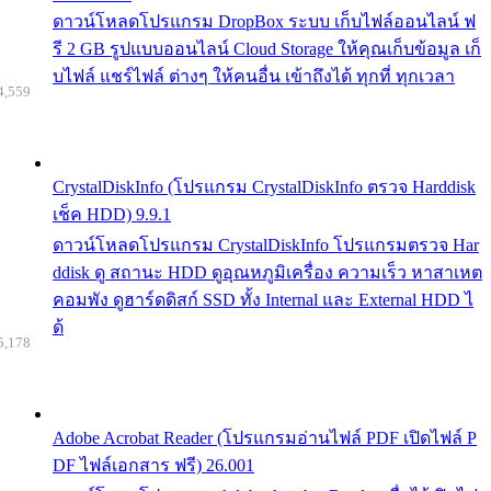
ดาวน์โหลดโปรแกรม DropBox ระบบ เก็บไฟล์ออนไลน์ ฟ
รี 2 GB รูปแบบออนไลน์ Cloud Storage ให้คุณเก็บข้อมูล เก็
บไฟล์ แชร์ไฟล์ ต่างๆ ให้คนอื่น เข้าถึงได้ ทุกที่ ทุกเวลา
4,559
CrystalDiskInfo (โปรแกรม CrystalDiskInfo ตรวจ Harddisk
เช็ค HDD) 9.9.1
ดาวน์โหลดโปรแกรม CrystalDiskInfo โปรแกรมตรวจ Har
ddisk ดู สถานะ HDD ดูอุณหภูมิเครื่อง ความเร็ว หาสาเหต
คอมพัง ดูฮาร์ดดิสก์ SSD ทั้ง Internal และ External HDD ไ
ด้
5,178
Adobe Acrobat Reader (โปรแกรมอ่านไฟล์ PDF เปิดไฟล์ P
DF ไฟล์เอกสาร ฟรี) 26.001