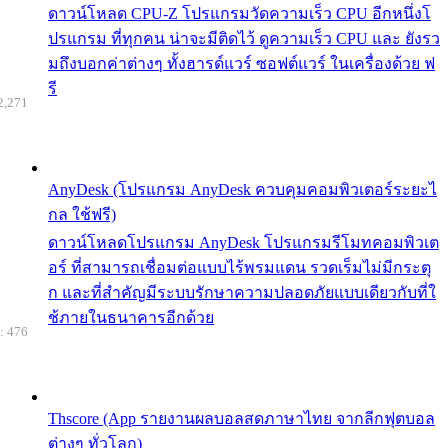
ดาวน์โหลด CPU-Z โปรแกรมวัดความเร็ว CPU อีกหนึ่งโ
ปรแกรม ที่ทุกคน น่าจะมีติดไว้ ดูความเร็ว CPU และ ยังรว
มถึงบอกค่าต่างๆ ทั้งฮารด์แวร์ ซอฟต์แวร์ ในเครื่องด้วย ฟ
รี
2,271
AnyDesk (โปรแกรม AnyDesk ควบคุมคอมพิวเตอร์ระยะไ
กล ใช้ฟรี)
ดาวน์โหลดโปรแกรม AnyDesk โปรแกรมรีโมทคอมพิวเต
อร์ ที่สามารถเชื่อมต่อแบบไร้พรมแดน รวดเร็มไม่มีกระตุ
ก และที่สำคัญมีระบบรักษาความปลอดภัยแบบเดียวกับที่ใ
ช้ภายในธนาคารอีกด้วย
: 476
Thscore (App รายงานผลบอลสดภาษาไทย จากลีกฟุตบอล
ต่างๆ ทั่วโลก)