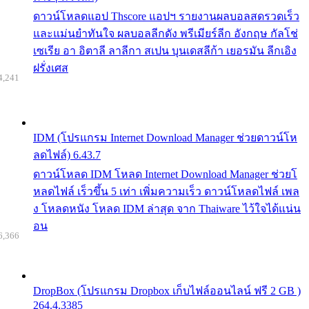
ดาวน์โหลดแอป Thscore แอปฯ รายงานผลบอลสดรวดเร็ว
และแม่นยำทันใจ ผลบอลลีกดัง พรีเมียร์ลีก อังกฤษ กัลโช่
เซเรีย อา อิตาลี ลาลีกา สเปน บุนเดสลีก้า เยอรมัน ลีกเอิง
ฝรั่งเศส
4,241
IDM (โปรแกรม Internet Download Manager ช่วยดาวน์โห
ลดไฟล์) 6.43.7
ดาวน์โหลด IDM โหลด Internet Download Manager ช่วยโ
หลดไฟล์ เร็วขึ้น 5 เท่า เพิ่มความเร็ว ดาวน์โหลดไฟล์ เพล
ง โหลดหนัง โหลด IDM ล่าสุด จาก Thaiware ไว้ใจได้แน่น
อน
6,366
DropBox (โปรแกรม Dropbox เก็บไฟล์ออนไลน์ ฟรี 2 GB )
264.4.3385