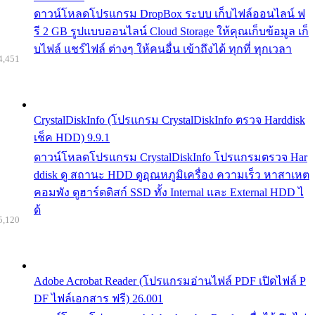
ดาวน์โหลดโปรแกรม DropBox ระบบ เก็บไฟล์ออนไลน์ ฟ
รี 2 GB รูปแบบออนไลน์ Cloud Storage ให้คุณเก็บข้อมูล เก็
บไฟล์ แชร์ไฟล์ ต่างๆ ให้คนอื่น เข้าถึงได้ ทุกที่ ทุกเวลา
4,451
CrystalDiskInfo (โปรแกรม CrystalDiskInfo ตรวจ Harddisk
เช็ค HDD) 9.9.1
ดาวน์โหลดโปรแกรม CrystalDiskInfo โปรแกรมตรวจ Har
ddisk ดู สถานะ HDD ดูอุณหภูมิเครื่อง ความเร็ว หาสาเหต
คอมพัง ดูฮาร์ดดิสก์ SSD ทั้ง Internal และ External HDD ไ
ด้
5,120
Adobe Acrobat Reader (โปรแกรมอ่านไฟล์ PDF เปิดไฟล์ P
DF ไฟล์เอกสาร ฟรี) 26.001