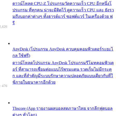
ดาวน์โหลด CPU-Z โปรแกรมวัดความเร็ว CPU อีกหนึ่งโ
ปรแกรม ที่ทุกคน น่าจะมีติดไว้ ดูความเร็ว CPU และ ยังรว
มถึงบอกค่าต่างๆ ทั้งฮารด์แวร์ ซอฟต์แวร์ ในเครื่องด้วย ฟ
รี
2,426
AnyDesk (โปรแกรม AnyDesk ควบคุมคอมพิวเตอร์ระยะไ
กล ใช้ฟรี)
ดาวน์โหลดโปรแกรม AnyDesk โปรแกรมรีโมทคอมพิวเต
อร์ ที่สามารถเชื่อมต่อแบบไร้พรมแดน รวดเร็มไม่มีกระตุ
ก และที่สำคัญมีระบบรักษาความปลอดภัยแบบเดียวกับที่ใ
ช้ภายในธนาคารอีกด้วย
: 476
Thscore (App รายงานผลบอลสดภาษาไทย จากลีกฟุตบอล
ต่างๆ ทั่วโลก)