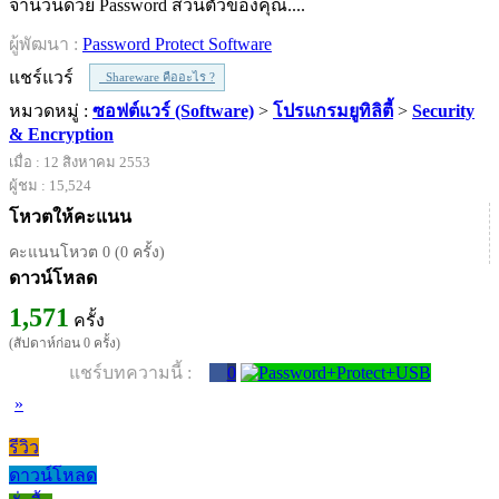
จำนวนด้วย Password ส่วนตัวของคุณ....
ผู้พัฒนา :
Password Protect Software
แชร์แวร์
Shareware คืออะไร ?
หมวดหมู่ :
ซอฟต์แวร์ (Software)
>
โปรแกรมยูทิลิตี้
>
Security
& Encryption
เมื่อ : 12 สิงหาคม 2553
ผู้ชม : 15,524
โหวตให้คะแนน
คะแนนโหวต 0 (0 ครั้ง)
ดาวน์โหลด
1,571
ครั้ง
(สัปดาห์ก่อน 0 ครั้ง)
แชร์บทความนี้ :
0
»
รีวิว
ดาวน์โหลด