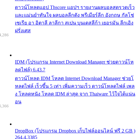
ดาวน์โหลดแอป Thscore แอปฯ รายงานผลบอลสดรวดเร็ว
และแม่นยำทันใจ ผลบอลลีกดัง พรีเมียร์ลีก อังกฤษ กัลโช่
เซเรีย อา อิตาลี ลาลีกา สเปน บุนเดสลีก้า เยอรมัน ลีกเอิง
ฝรั่งเศส
4,286
IDM (โปรแกรม Internet Download Manager ช่วยดาวน์โห
ลดไฟล์) 6.43.7
ดาวน์โหลด IDM โหลด Internet Download Manager ช่วยโ
หลดไฟล์ เร็วขึ้น 5 เท่า เพิ่มความเร็ว ดาวน์โหลดไฟล์ เพล
ง โหลดหนัง โหลด IDM ล่าสุด จาก Thaiware ไว้ใจได้แน่น
อน
6,366
DropBox (โปรแกรม Dropbox เก็บไฟล์ออนไลน์ ฟรี 2 GB )
264.4.3385