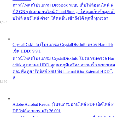
ดาวน์โหลดโปรแกรม DropBox ระบบ เก็บไฟล์ออนไลน์ ฟ
รี 2 GB รูปแบบออนไลน์ Cloud Storage ให้คุณเก็บข้อมูล เก็
บไฟล์ แชร์ไฟล์ ต่างๆ ให้คนอื่น เข้าถึงได้ ทุกที่ ทุกเวลา
4,522
CrystalDiskInfo (โปรแกรม CrystalDiskInfo ตรวจ Harddisk
เช็ค HDD) 9.9.1
ดาวน์โหลดโปรแกรม CrystalDiskInfo โปรแกรมตรวจ Har
ddisk ดู สถานะ HDD ดูอุณหภูมิเครื่อง ความเร็ว หาสาเหต
คอมพัง ดูฮาร์ดดิสก์ SSD ทั้ง Internal และ External HDD ไ
ด้
5,160
Adobe Acrobat Reader (โปรแกรมอ่านไฟล์ PDF เปิดไฟล์ P
DF ไฟล์เอกสาร ฟรี) 26.001