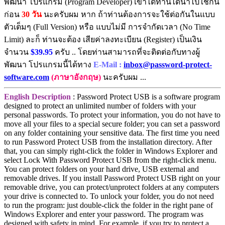
พัฒนา โปรแกรม (Program Developer) เขาได้ท่านได้นำไปใช้กัน
ก่อน
30 วัน
นะครับผม หาก ถ้าท่านต้องการจะใช้ต่อกันในแบบ
ตัวเต็มๆ (Full Version) หรือ แบบไม่มี การจำกัดเวลา (No Time
Limit) ละก็ ท่านจะต้อง เสียค่าลงทะเบียน (Register) เป็นเงิน
จำนวน
$39.95
ครับ .. โดยท่านสามารถที่จะติดต่อกับทางผู้
พัฒนา โปรแกรมนี้ได้ทาง
E-Mail :
inbox@password-protect-
software.com
(ภาษาอังกฤษ)
นะครับผม ...
English Description
: Password Protect USB is a software program
designed to protect an unlimited number of folders with your
personal passwords. To protect your information, you do not have to
move all your files to a special secure folder; you can set a password
on any folder containing your sensitive data. The first time you need
to run Password Protect USB from the installation directory. After
that, you can simply right-click the folder in Windows Explorer and
select Lock With Password Protect USB from the right-click menu.
You can protect folders on your hard drive, USB external and
removable drives. If you install Password Protect USB right on your
removable drive, you can protect/unprotect folders at any computers
your drive is connected to. To unlock your folder, you do not need
to run the program: just double-click the folder in the right pane of
Windows Explorer and enter your password. The program was
designed with safety in mind. For example, if you try to protect a