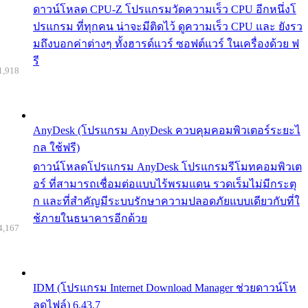
ดาวน์โหลด CPU-Z โปรแกรมวัดความเร็ว CPU อีกหนึ่งโ
ปรแกรม ที่ทุกคน น่าจะมีติดไว้ ดูความเร็ว CPU และ ยังรว
มถึงบอกค่าต่างๆ ทั้งฮารด์แวร์ ซอฟต์แวร์ ในเครื่องด้วย ฟ
รี
1,918
AnyDesk (โปรแกรม AnyDesk ควบคุมคอมพิวเตอร์ระยะไ
กล ใช้ฟรี)
ดาวน์โหลดโปรแกรม AnyDesk โปรแกรมรีโมทคอมพิวเต
อร์ ที่สามารถเชื่อมต่อแบบไร้พรมแดน รวดเร็มไม่มีกระตุ
ก และที่สำคัญมีระบบรักษาความปลอดภัยแบบเดียวกับที่ใ
ช้ภายในธนาคารอีกด้วย
4,167
IDM (โปรแกรม Internet Download Manager ช่วยดาวน์โห
ลดไฟล์) 6.43.7