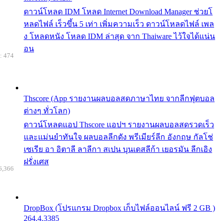
ดาวน์โหลด IDM โหลด Internet Download Manager ช่วยโ
หลดไฟล์ เร็วขึ้น 5 เท่า เพิ่มความเร็ว ดาวน์โหลดไฟล์ เพล
ง โหลดหนัง โหลด IDM ล่าสุด จาก Thaiware ไว้ใจได้แน่น
อน
: 474
Thscore (App รายงานผลบอลสดภาษาไทย จากลีกฟุตบอล
ต่างๆ ทั่วโลก)
ดาวน์โหลดแอป Thscore แอปฯ รายงานผลบอลสดรวดเร็ว
และแม่นยำทันใจ ผลบอลลีกดัง พรีเมียร์ลีก อังกฤษ กัลโช่
เซเรีย อา อิตาลี ลาลีกา สเปน บุนเดสลีก้า เยอรมัน ลีกเอิง
ฝรั่งเศส
6,366
DropBox (โปรแกรม Dropbox เก็บไฟล์ออนไลน์ ฟรี 2 GB )
264.4.3385