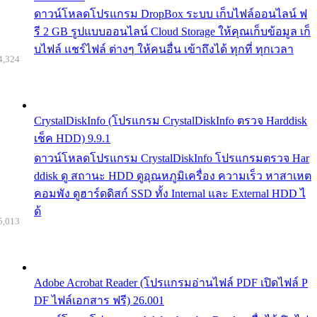
ดาวน์โหลดโปรแกรม DropBox ระบบ เก็บไฟล์ออนไลน์ ฟ
รี 2 GB รูปแบบออนไลน์ Cloud Storage ให้คุณเก็บข้อมูล เก็
บไฟล์ แชร์ไฟล์ ต่างๆ ให้คนอื่น เข้าถึงได้ ทุกที่ ทุกเวลา
4,324
CrystalDiskInfo (โปรแกรม CrystalDiskInfo ตรวจ Harddisk
เช็ค HDD) 9.9.1
ดาวน์โหลดโปรแกรม CrystalDiskInfo โปรแกรมตรวจ Har
ddisk ดู สถานะ HDD ดูอุณหภูมิเครื่อง ความเร็ว หาสาเหต
คอมพัง ดูฮาร์ดดิสก์ SSD ทั้ง Internal และ External HDD ไ
ด้
5,013
Adobe Acrobat Reader (โปรแกรมอ่านไฟล์ PDF เปิดไฟล์ P
DF ไฟล์เอกสาร ฟรี) 26.001