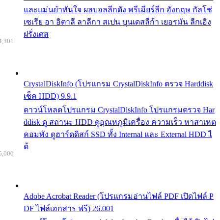
และแม่นยำทันใจ ผลบอลลีกดัง พรีเมียร์ลีก อังกฤษ กัลโช่
เซเรีย อา อิตาลี ลาลีกา สเปน บุนเดสลีก้า เยอรมัน ลีกเอิง
ฝรั่งเศส
4,301
CrystalDiskInfo (โปรแกรม CrystalDiskInfo ตรวจ Harddisk
เช็ค HDD) 9.9.1
ดาวน์โหลดโปรแกรม CrystalDiskInfo โปรแกรมตรวจ Har
ddisk ดู สถานะ HDD ดูอุณหภูมิเครื่อง ความเร็ว หาสาเหต
คอมพัง ดูฮาร์ดดิสก์ SSD ทั้ง Internal และ External HDD ไ
ด้
5,000
Adobe Acrobat Reader (โปรแกรมอ่านไฟล์ PDF เปิดไฟล์ P
DF ไฟล์เอกสาร ฟรี) 26.001