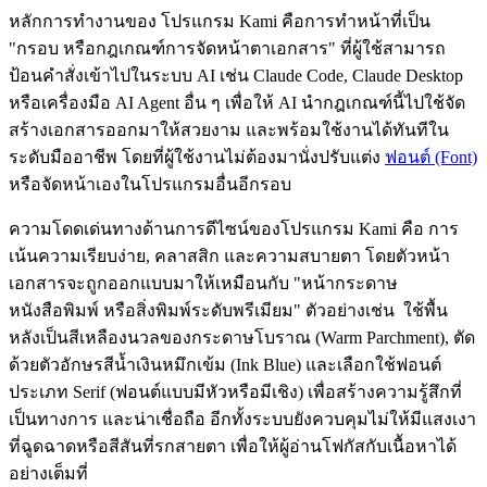
หลักการทำงานของ โปรแกรม Kami คือการทำหน้าที่เป็น
"กรอบ หรือกฎเกณฑ์การจัดหน้าตาเอกสาร" ที่ผู้ใช้สามารถ
ป้อนคำสั่งเข้าไปในระบบ AI เช่น Claude Code, Claude Desktop
หรือเครื่องมือ AI Agent อื่น ๆ เพื่อให้ AI นำกฎเกณฑ์นี้ไปใช้จัด
สร้างเอกสารออกมาให้สวยงาม และพร้อมใช้งานได้ทันทีใน
ระดับมืออาชีพ โดยที่ผู้ใช้งานไม่ต้องมานั่งปรับแต่ง
ฟอนต์ (Font)
หรือจัดหน้าเองในโปรแกรมอื่นอีกรอบ
ความโดดเด่นทางด้านการดีไซน์ของโปรแกรม Kami คือ การ
เน้นความเรียบง่าย, คลาสสิก และความสบายตา โดยตัวหน้า
เอกสารจะถูกออกแบบมาให้เหมือนกับ "หน้ากระดาษ
หนังสือพิมพ์ หรือสิ่งพิมพ์ระดับพรีเมียม" ตัวอย่างเช่น ใช้พื้น
หลังเป็นสีเหลืองนวลของกระดาษโบราณ (Warm Parchment), ตัด
ด้วยตัวอักษรสีน้ำเงินหมึกเข้ม (Ink Blue) และเลือกใช้ฟอนต์
ประเภท Serif (ฟอนต์แบบมีหัวหรือมีเชิง) เพื่อสร้างความรู้สึกที่
เป็นทางการ และน่าเชื่อถือ อีกทั้งระบบยังควบคุมไม่ให้มีแสงเงา
ที่ฉูดฉาดหรือสีสันที่รกสายตา เพื่อให้ผู้อ่านโฟกัสกับเนื้อหาได้
อย่างเต็มที่