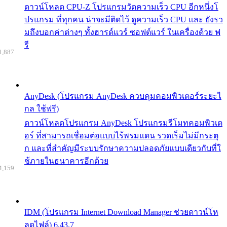
ดาวน์โหลด CPU-Z โปรแกรมวัดความเร็ว CPU อีกหนึ่งโ
ปรแกรม ที่ทุกคน น่าจะมีติดไว้ ดูความเร็ว CPU และ ยังรว
มถึงบอกค่าต่างๆ ทั้งฮารด์แวร์ ซอฟต์แวร์ ในเครื่องด้วย ฟ
รี
1,887
AnyDesk (โปรแกรม AnyDesk ควบคุมคอมพิวเตอร์ระยะไ
กล ใช้ฟรี)
ดาวน์โหลดโปรแกรม AnyDesk โปรแกรมรีโมทคอมพิวเต
อร์ ที่สามารถเชื่อมต่อแบบไร้พรมแดน รวดเร็มไม่มีกระตุ
ก และที่สำคัญมีระบบรักษาความปลอดภัยแบบเดียวกับที่ใ
ช้ภายในธนาคารอีกด้วย
4,159
IDM (โปรแกรม Internet Download Manager ช่วยดาวน์โห
ลดไฟล์) 6.43.7