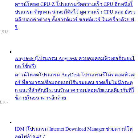
ดาวน์โหลด CPU-Z โปรแกรมวัดความเร็ว CPU อีกหนึ่งโ
ปรแกรม ที่ทุกคน น่าจะมีติดไว้ ดูความเร็ว CPU และ ยังรว
มถึงบอกค่าต่างๆ ทั้งฮารด์แวร์ ซอฟต์แวร์ ในเครื่องด้วย ฟ
รี
1,918
AnyDesk (โปรแกรม AnyDesk ควบคุมคอมพิวเตอร์ระยะไ
กล ใช้ฟรี)
ดาวน์โหลดโปรแกรม AnyDesk โปรแกรมรีโมทคอมพิวเต
อร์ ที่สามารถเชื่อมต่อแบบไร้พรมแดน รวดเร็มไม่มีกระตุ
ก และที่สำคัญมีระบบรักษาความปลอดภัยแบบเดียวกับที่ใ
ช้ภายในธนาคารอีกด้วย
4,167
IDM (โปรแกรม Internet Download Manager ช่วยดาวน์โห
ลดไฟล์) 6.43.7