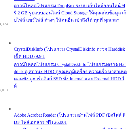
ดาวน์โหลดโปรแกรม DropBox ระบบ เก็บไฟล์ออนไลน์ ฟ
รี 2 GB รูปแบบออนไลน์ Cloud Storage ให้คุณเก็บข้อมูล เก็
บไฟล์ แชร์ไฟล์ ต่างๆ ให้คนอื่น เข้าถึงได้ ทุกที่ ทุกเวลา
4,324
CrystalDiskInfo (โปรแกรม CrystalDiskInfo ตรวจ Harddisk
เช็ค HDD) 9.9.1
ดาวน์โหลดโปรแกรม CrystalDiskInfo โปรแกรมตรวจ Har
ddisk ดู สถานะ HDD ดูอุณหภูมิเครื่อง ความเร็ว หาสาเหต
คอมพัง ดูฮาร์ดดิสก์ SSD ทั้ง Internal และ External HDD ไ
ด้
5,013
Adobe Acrobat Reader (โปรแกรมอ่านไฟล์ PDF เปิดไฟล์ P
DF ไฟล์เอกสาร ฟรี) 26.001