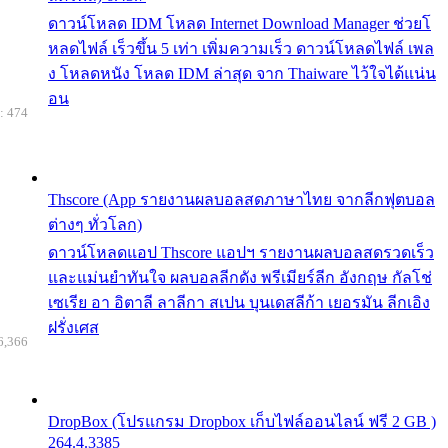
ดาวน์โหลด IDM โหลด Internet Download Manager ช่วยโ
หลดไฟล์ เร็วขึ้น 5 เท่า เพิ่มความเร็ว ดาวน์โหลดไฟล์ เพล
ง โหลดหนัง โหลด IDM ล่าสุด จาก Thaiware ไว้ใจได้แน่น
อน
: 474
Thscore (App รายงานผลบอลสดภาษาไทย จากลีกฟุตบอล
ต่างๆ ทั่วโลก)
ดาวน์โหลดแอป Thscore แอปฯ รายงานผลบอลสดรวดเร็ว
และแม่นยำทันใจ ผลบอลลีกดัง พรีเมียร์ลีก อังกฤษ กัลโช่
เซเรีย อา อิตาลี ลาลีกา สเปน บุนเดสลีก้า เยอรมัน ลีกเอิง
ฝรั่งเศส
6,366
DropBox (โปรแกรม Dropbox เก็บไฟล์ออนไลน์ ฟรี 2 GB )
264.4.3385