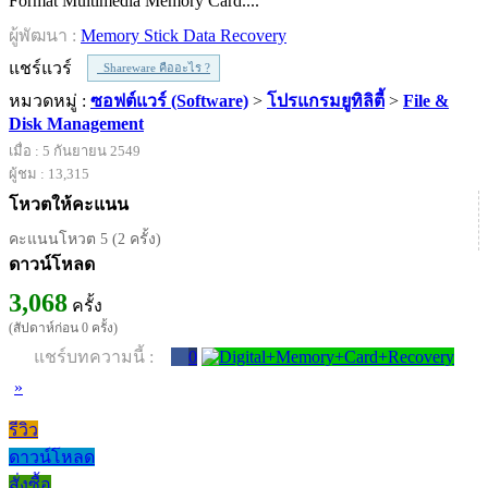
Format Multimedia Memory Card....
ผู้พัฒนา :
Memory Stick Data Recovery
แชร์แวร์
Shareware คืออะไร ?
หมวดหมู่ :
ซอฟต์แวร์ (Software)
>
โปรแกรมยูทิลิตี้
>
File &
Disk Management
เมื่อ : 5 กันยายน 2549
ผู้ชม : 13,315
โหวตให้คะแนน
คะแนนโหวต 5 (2 ครั้ง)
ดาวน์โหลด
3,068
ครั้ง
(สัปดาห์ก่อน 0 ครั้ง)
แชร์บทความนี้ :
0
»
รีวิว
ดาวน์โหลด
สั่งซื้อ