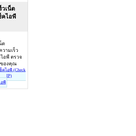
็วเน็ต
ช็คไอพี
น็ต
บความเร็ว
คไอพี ตรวจ
ีของคุณ
ไอพี