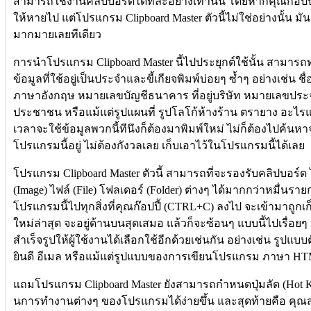
สามารถใช้งานคลิปบอร์ดได้ทีละอย่างเท่านั้น โดยหากคุณก๊อปปี
ให้หายไป แต่โปรแกรม Clipboard Master ตัวนี้ไม่ใช่อย่างนั้น 
มากมายเลยทีเดียว
การนำโปรแกรม Clipboard Master นี้ไปประยุกต์ใช้นั้น สามา
ข้อมูลที่ใช้อยู่เป็นประจำและขี้เกียจพิมพ์บ่อยๆ ซ้ำๆ อย่างเช่
ภาษาอังกฤษ หมายเลขบัญชีธนาคาร ที่อยู่บริษัท หมายเลขประจ
ประชาชน หรือแม้แต่รูปแผนที่ รูปโลโก้ห้างร้าน ตรายาง อะไรแ
เวลาจะใช้ข้อมูลพวกนี้ทีนึงก็ต้องมาพิมพ์ใหม่ ไม่ก็ต้องไปค้นหา
โปรแกรมนี้อยู่ ไม่ต้องกังวลเลย เก็บเอาไว้ในโปรแกรมนี้ได้เลย
โปรแกรม Clipboard Master ตัวนี้ สามารถที่จะรองรับคลิปบอร์ด 
(Image) ไฟล์ (File) โฟลเดอร์ (Folder) ต่างๆ ได้มากกว่าหมื่นรา
โปรแกรมนี้ไปทุกสิ่งที่คุณก๊อปปี้ (CTRL+C) ลงไป จะเข้ามาถูก
ใหม่ล่าสุด จะอยู่ด้านบนสุดเสมอ แล้วก็จะซ้อนๆ แบบนี้ไปเรื่อยๆ
สำเร็จรูปให้ผู้ใช้งานได้เลือกใช้อีกด้วยเช่นกัน อย่างเช่น ร
ยินดี อีเมล หรือแม้แต่รูปแบบของการเขียนโปรแกรม ภาษา HTM
แถมโปรแกรม Clipboard Master ยังสามารถกำหนดปุ่มลัด (Hot Key) 
นการทำงานต่างๆ ของโปรแกรมได้ง่ายขึ้น และสุดท้ายคือ คุณ