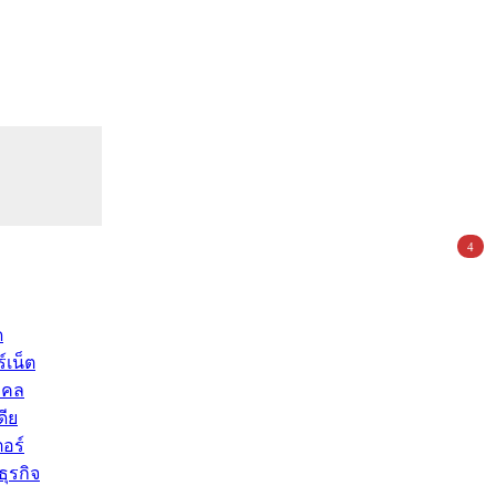
4
ด
์เน็ต
คคล
ดีย
อร์
ุรกิจ