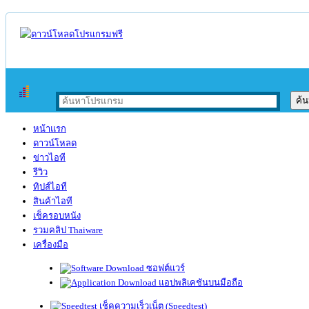
หน้าแรก
ดาวน์โหลด
ข่าวไอที
รีวิว
ทิปส์ไอที
สินค้าไอที
เช็ครอบหนัง
รวมคลิป Thaiware
เครื่องมือ
ซอฟต์แวร์
แอปพลิเคชันบนมือถือ
เช็คความเร็วเน็ต (Speedtest)