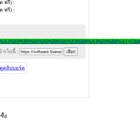
าเว็บนี้ :
ูคลิปบอร์ด
งซื้อ