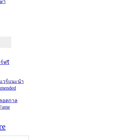
ษา
์ฟรี
แวร์แนะนำ
mended
ตลอดกาล
 Fame
re