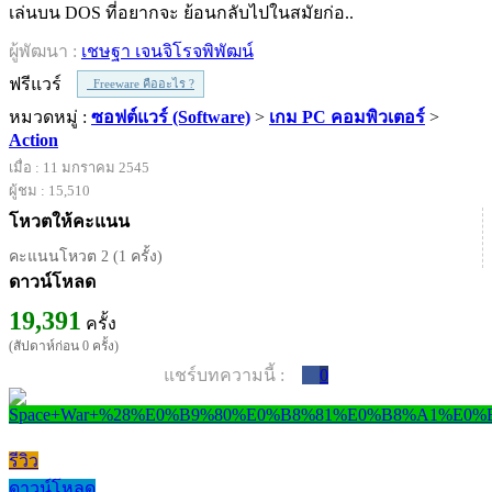
เล่นบน DOS ที่อยากจะ ย้อนกลับไปในสมัยก่อ..
ผู้พัฒนา :
เชษฐา เจนจิโรจพิพัฒน์
ฟรีแวร์
Freeware คืออะไร ?
หมวดหมู่ :
ซอฟต์แวร์ (Software)
>
เกม PC คอมพิวเตอร์
>
Action
เมื่อ : 11 มกราคม 2545
ผู้ชม : 15,510
โหวตให้คะแนน
คะแนนโหวต 2 (1 ครั้ง)
ดาวน์โหลด
19,391
ครั้ง
(สัปดาห์ก่อน 0 ครั้ง)
แชร์บทความนี้ :
0
รีวิว
ดาวน์โหลด