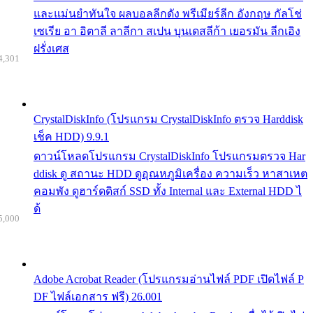
และแม่นยำทันใจ ผลบอลลีกดัง พรีเมียร์ลีก อังกฤษ กัลโช่
เซเรีย อา อิตาลี ลาลีกา สเปน บุนเดสลีก้า เยอรมัน ลีกเอิง
ฝรั่งเศส
4,301
CrystalDiskInfo (โปรแกรม CrystalDiskInfo ตรวจ Harddisk
เช็ค HDD) 9.9.1
ดาวน์โหลดโปรแกรม CrystalDiskInfo โปรแกรมตรวจ Har
ddisk ดู สถานะ HDD ดูอุณหภูมิเครื่อง ความเร็ว หาสาเหต
คอมพัง ดูฮาร์ดดิสก์ SSD ทั้ง Internal และ External HDD ไ
ด้
5,000
Adobe Acrobat Reader (โปรแกรมอ่านไฟล์ PDF เปิดไฟล์ P
DF ไฟล์เอกสาร ฟรี) 26.001