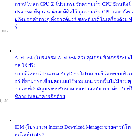
ดาวน์โหลด CPU-Z โปรแกรมวัดความเร็ว CPU อีกหนึ่งโ
ปรแกรม ที่ทุกคน น่าจะมีติดไว้ ดูความเร็ว CPU และ ยังรว
มถึงบอกค่าต่างๆ ทั้งฮารด์แวร์ ซอฟต์แวร์ ในเครื่องด้วย ฟ
รี
1,887
AnyDesk (โปรแกรม AnyDesk ควบคุมคอมพิวเตอร์ระยะไ
กล ใช้ฟรี)
ดาวน์โหลดโปรแกรม AnyDesk โปรแกรมรีโมทคอมพิวเต
อร์ ที่สามารถเชื่อมต่อแบบไร้พรมแดน รวดเร็มไม่มีกระตุ
ก และที่สำคัญมีระบบรักษาความปลอดภัยแบบเดียวกับที่ใ
ช้ภายในธนาคารอีกด้วย
4,159
IDM (โปรแกรม Internet Download Manager ช่วยดาวน์โห
ลดไฟล์) 6.43.7