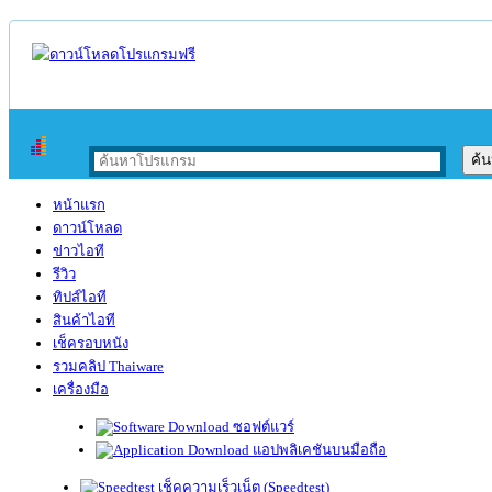
หน้าแรก
ดาวน์โหลด
ข่าวไอที
รีวิว
ทิปส์ไอที
สินค้าไอที
เช็ครอบหนัง
รวมคลิป Thaiware
เครื่องมือ
ซอฟต์แวร์
แอปพลิเคชันบนมือถือ
เช็คความเร็วเน็ต (Speedtest)