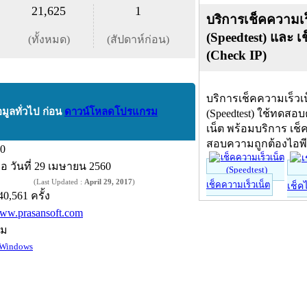
21,625
1
บริการเช็คความเร
(Speedtest) และ เ
(ทั้งหมด)
(สัปดาห์ก่อน)
(Check IP)
บริการเช็คความเร็วเ
อมูลทั่วไป ก่อน
ดาวน์โหลดโปรแกรม
(Speedtest) ใช้ทดสอ
เน็ต พร้อมบริการ เช็
สอบความถูกต้องไอพ
.0
ื่อ
วันที่ 29 เมษายน 2560
(Last Updated :
April 29, 2017
)
เช็คความเร็วเน็ต
เช็ค
40,561 ครั้ง
ww.prasansoft.com
์ม
Windows