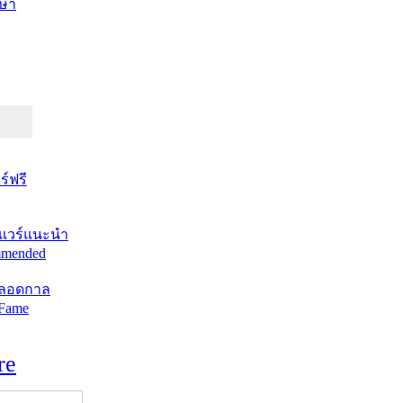
ษา
์ฟรี
แวร์แนะนำ
mended
ตลอดกาล
 Fame
re