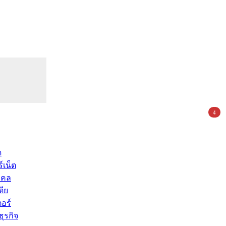
4
ด
์เน็ต
คคล
ดีย
อร์
ุรกิจ