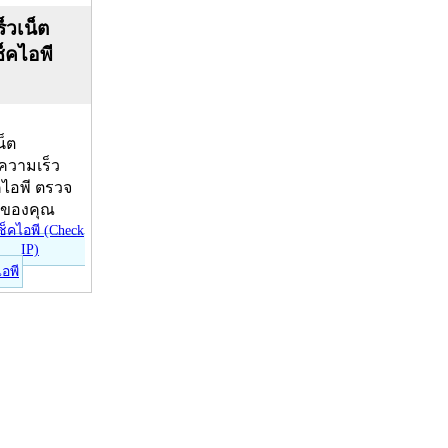
็วเน็ต
ช็คไอพี
น็ต
บความเร็ว
คไอพี ตรวจ
ีของคุณ
ไอพี