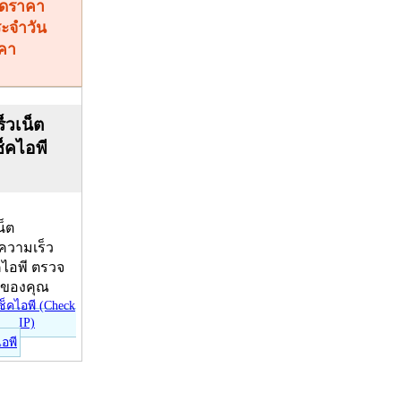
คา
็วเน็ต
ช็คไอพี
น็ต
บความเร็ว
คไอพี ตรวจ
ีของคุณ
ไอพี