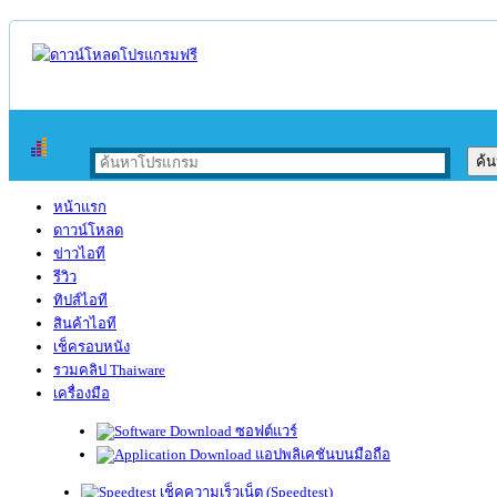
หน้าแรก
ดาวน์โหลด
ข่าวไอที
รีวิว
ทิปส์ไอที
สินค้าไอที
เช็ครอบหนัง
รวมคลิป Thaiware
เครื่องมือ
ซอฟต์แวร์
แอปพลิเคชันบนมือถือ
เช็คความเร็วเน็ต (Speedtest)