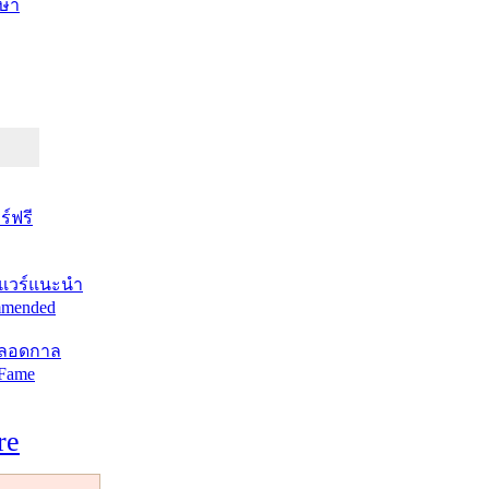
ษา
์ฟรี
แวร์แนะนำ
mended
ตลอดกาล
 Fame
re