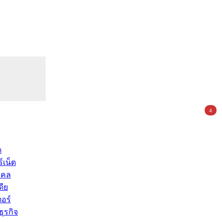
4
ด
์เน็ต
คคล
ดีย
อร์
ุรกิจ