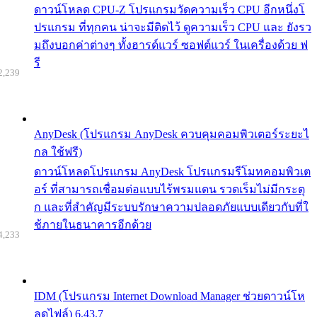
ดาวน์โหลด CPU-Z โปรแกรมวัดความเร็ว CPU อีกหนึ่งโ
ปรแกรม ที่ทุกคน น่าจะมีติดไว้ ดูความเร็ว CPU และ ยังรว
มถึงบอกค่าต่างๆ ทั้งฮารด์แวร์ ซอฟต์แวร์ ในเครื่องด้วย ฟ
รี
2,239
AnyDesk (โปรแกรม AnyDesk ควบคุมคอมพิวเตอร์ระยะไ
กล ใช้ฟรี)
ดาวน์โหลดโปรแกรม AnyDesk โปรแกรมรีโมทคอมพิวเต
อร์ ที่สามารถเชื่อมต่อแบบไร้พรมแดน รวดเร็มไม่มีกระตุ
ก และที่สำคัญมีระบบรักษาความปลอดภัยแบบเดียวกับที่ใ
ช้ภายในธนาคารอีกด้วย
4,233
IDM (โปรแกรม Internet Download Manager ช่วยดาวน์โห
ลดไฟล์) 6.43.7