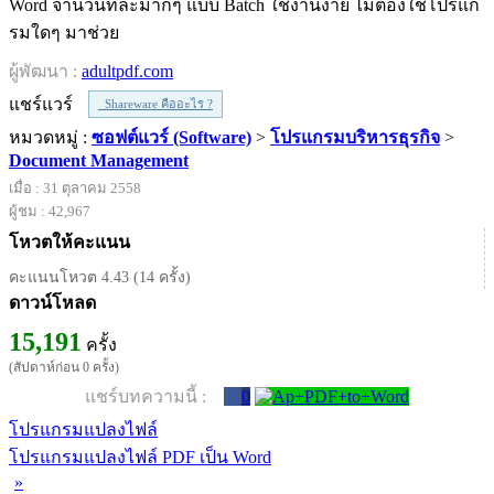
Word จำนวนทีละมากๆ แบบ Batch ใช้งานง่าย ไม่ต้องใช้โปรแก
รมใดๆ มาช่วย
ผู้พัฒนา :
adultpdf.com
แชร์แวร์
Shareware คืออะไร ?
หมวดหมู่ :
ซอฟต์แวร์ (Software)
>
โปรแกรมบริหารธุรกิจ
>
Document Management
เมื่อ : 31 ตุลาคม 2558
ผู้ชม : 42,967
โหวตให้คะแนน
คะแนนโหวต 4.43 (14 ครั้ง)
ดาวน์โหลด
15,191
ครั้ง
(สัปดาห์ก่อน 0 ครั้ง)
แชร์บทความนี้ :
0
โปรแกรมแปลงไฟล์
โปรแกรมแปลงไฟล์ PDF เป็น Word
»