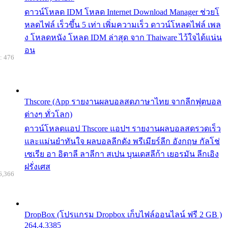
ดาวน์โหลด IDM โหลด Internet Download Manager ช่วยโ
หลดไฟล์ เร็วขึ้น 5 เท่า เพิ่มความเร็ว ดาวน์โหลดไฟล์ เพล
ง โหลดหนัง โหลด IDM ล่าสุด จาก Thaiware ไว้ใจได้แน่น
อน
: 476
Thscore (App รายงานผลบอลสดภาษาไทย จากลีกฟุตบอล
ต่างๆ ทั่วโลก)
ดาวน์โหลดแอป Thscore แอปฯ รายงานผลบอลสดรวดเร็ว
และแม่นยำทันใจ ผลบอลลีกดัง พรีเมียร์ลีก อังกฤษ กัลโช่
เซเรีย อา อิตาลี ลาลีกา สเปน บุนเดสลีก้า เยอรมัน ลีกเอิง
ฝรั่งเศส
6,366
DropBox (โปรแกรม Dropbox เก็บไฟล์ออนไลน์ ฟรี 2 GB )
264.4.3385