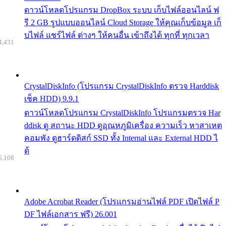
ดาวน์โหลดโปรแกรม DropBox ระบบ เก็บไฟล์ออนไลน์ ฟ
รี 2 GB รูปแบบออนไลน์ Cloud Storage ให้คุณเก็บข้อมูล เก็
บไฟล์ แชร์ไฟล์ ต่างๆ ให้คนอื่น เข้าถึงได้ ทุกที่ ทุกเวลา
4,431
CrystalDiskInfo (โปรแกรม CrystalDiskInfo ตรวจ Harddisk
เช็ค HDD) 9.9.1
ดาวน์โหลดโปรแกรม CrystalDiskInfo โปรแกรมตรวจ Har
ddisk ดู สถานะ HDD ดูอุณหภูมิเครื่อง ความเร็ว หาสาเหต
คอมพัง ดูฮาร์ดดิสก์ SSD ทั้ง Internal และ External HDD ไ
ด้
5,108
Adobe Acrobat Reader (โปรแกรมอ่านไฟล์ PDF เปิดไฟล์ P
DF ไฟล์เอกสาร ฟรี) 26.001