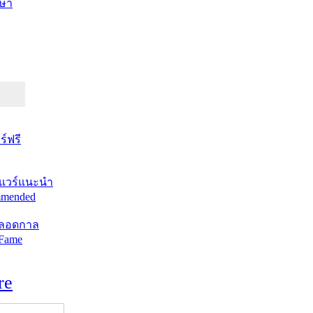
ษา
์ฟรี
แวร์แนะนำ
mended
ตลอดกาล
 Fame
re