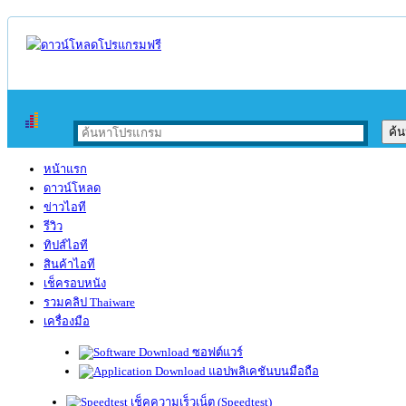
หน้าแรก
ดาวน์โหลด
ข่าวไอที
รีวิว
ทิปส์ไอที
สินค้าไอที
เช็ครอบหนัง
รวมคลิป Thaiware
เครื่องมือ
ซอฟต์แวร์
แอปพลิเคชันบนมือถือ
เช็คความเร็วเน็ต (Speedtest)