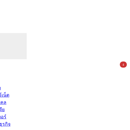
4
ด
์เน็ต
คคล
ดีย
อร์
ุรกิจ