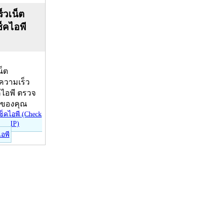
็วเน็ต
ช็คไอพี
น็ต
บความเร็ว
คไอพี ตรวจ
ีของคุณ
ไอพี