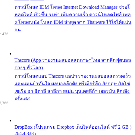
ดาวน์โหลด IDM โหลด Internet Download Manager ช่วยโ
หลดไฟล์ เร็วขึ้น 5 เท่า เพิ่มความเร็ว ดาวน์โหลดไฟล์ เพล
ง โหลดหนัง โหลด IDM ล่าสุด จาก Thaiware ไว้ใจได้แน่น
อน
: 476
Thscore (App รายงานผลบอลสดภาษาไทย จากลีกฟุตบอล
ต่างๆ ทั่วโลก)
ดาวน์โหลดแอป Thscore แอปฯ รายงานผลบอลสดรวดเร็ว
และแม่นยำทันใจ ผลบอลลีกดัง พรีเมียร์ลีก อังกฤษ กัลโช่
เซเรีย อา อิตาลี ลาลีกา สเปน บุนเดสลีก้า เยอรมัน ลีกเอิง
ฝรั่งเศส
6,366
DropBox (โปรแกรม Dropbox เก็บไฟล์ออนไลน์ ฟรี 2 GB )
264.4.3385