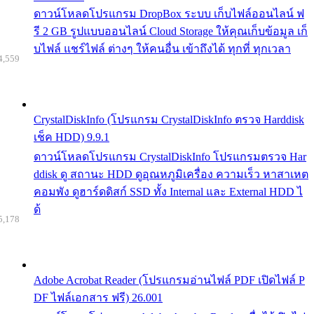
ดาวน์โหลดโปรแกรม DropBox ระบบ เก็บไฟล์ออนไลน์ ฟ
รี 2 GB รูปแบบออนไลน์ Cloud Storage ให้คุณเก็บข้อมูล เก็
บไฟล์ แชร์ไฟล์ ต่างๆ ให้คนอื่น เข้าถึงได้ ทุกที่ ทุกเวลา
4,559
CrystalDiskInfo (โปรแกรม CrystalDiskInfo ตรวจ Harddisk
เช็ค HDD) 9.9.1
ดาวน์โหลดโปรแกรม CrystalDiskInfo โปรแกรมตรวจ Har
ddisk ดู สถานะ HDD ดูอุณหภูมิเครื่อง ความเร็ว หาสาเหต
คอมพัง ดูฮาร์ดดิสก์ SSD ทั้ง Internal และ External HDD ไ
ด้
5,178
Adobe Acrobat Reader (โปรแกรมอ่านไฟล์ PDF เปิดไฟล์ P
DF ไฟล์เอกสาร ฟรี) 26.001