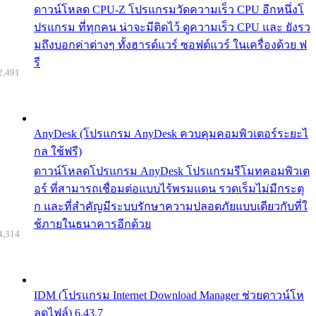
ดาวน์โหลด CPU-Z โปรแกรมวัดความเร็ว CPU อีกหนึ่งโ
ปรแกรม ที่ทุกคน น่าจะมีติดไว้ ดูความเร็ว CPU และ ยังรว
มถึงบอกค่าต่างๆ ทั้งฮารด์แวร์ ซอฟต์แวร์ ในเครื่องด้วย ฟ
รี
2,491
AnyDesk (โปรแกรม AnyDesk ควบคุมคอมพิวเตอร์ระยะไ
กล ใช้ฟรี)
ดาวน์โหลดโปรแกรม AnyDesk โปรแกรมรีโมทคอมพิวเต
อร์ ที่สามารถเชื่อมต่อแบบไร้พรมแดน รวดเร็มไม่มีกระตุ
ก และที่สำคัญมีระบบรักษาความปลอดภัยแบบเดียวกับที่ใ
ช้ภายในธนาคารอีกด้วย
4,314
IDM (โปรแกรม Internet Download Manager ช่วยดาวน์โห
ลดไฟล์) 6.43.7